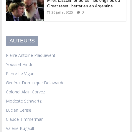
Milei, Elsztain et Soros : les origines du
Great reset libertarien en Argentine
0
26 juillet 2025
AUTEURS
Pierre Antoine Plaquevent
Youssef Hindi
Pierre Le Vigan
Général Dominique Delawarde
Colonel Alain Corvez
Modeste Schwartz
Lucien Cerise
Claude Timmerman
Valérie Bugault