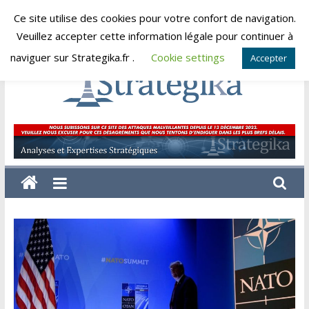
Skip
Ce site utilise des cookies pour votre confort de navigation.
jeudi, août 6, 2026
to
Veuillez accepter cette information légale pour continuer à
content
naviguer sur Strategika.fr .
Cookie settings
Accepter
Strategika
Expertise
et
Analyses
géostratégiques