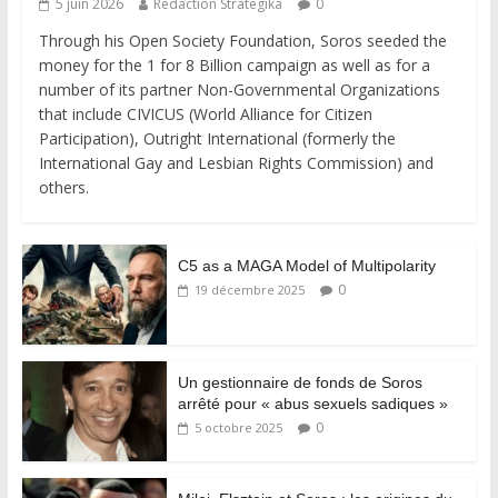
5 juin 2026
Rédaction Strategika
0
Through his Open Society Foundation, Soros seeded the
money for the 1 for 8 Billion campaign as well as for a
number of its partner Non-Governmental Organizations
that include CIVICUS (World Alliance for Citizen
Participation), Outright International (formerly the
International Gay and Lesbian Rights Commission) and
others.
C5 as a MAGA Model of Multipolarity
0
19 décembre 2025
Un gestionnaire de fonds de Soros
arrêté pour « abus sexuels sadiques »
0
5 octobre 2025