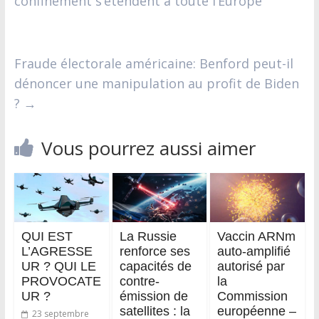
confinement s’étendent à toute l’Europe
Fraude électorale américaine: Benford peut-il
dénoncer une manipulation au profit de Biden
?
→
Vous pourrez aussi aimer
QUI EST
La Russie
Vaccin ARNm
L’AGRESSE
renforce ses
auto-amplifié
UR ? QUI LE
capacités de
autorisé par
PROVOCATE
contre-
la
UR ?
émission de
Commission
satellites : la
européenne –
23 septembre