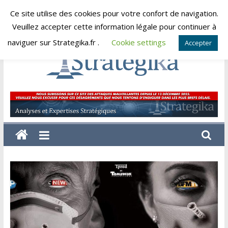
Skip
Ce site utilise des cookies pour votre confort de navigation.
vendredi, août 7, 2026
to
Veuillez accepter cette information légale pour continuer à
content
naviguer sur Strategika.fr .
Cookie settings
Accepter
Strategika
Expertise
et
Analyses
géostratégiques