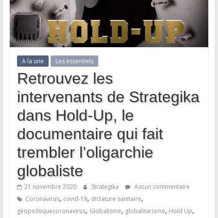
A la une
Les essentiels
Retrouvez les
intervenants de Strategika
dans Hold-Up, le
documentaire qui fait
trembler l’oligarchie
globaliste
21 novembre 2020
Strategika
Aucun commentaire
,
,
,
Coronavirus
covid-19
dictature sanitaire
,
,
,
,
géopolitiquecoronavirus
Globalisme
globalitarisme
Hold Up