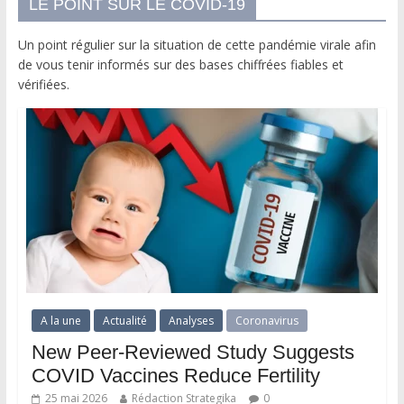
LE POINT SUR LE COVID-19
Un point régulier sur la situation de cette pandémie virale afin
de vous tenir informés sur des bases chiffrées fiables et
vérifiées.
A la une
Actualité
Analyses
Coronavirus
New Peer-Reviewed Study Suggests
COVID Vaccines Reduce Fertility
25 mai 2026
Rédaction Strategika
0