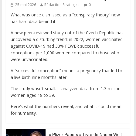
25 mai 2026
Rédaction Strategika
0
What was once dismissed as a “conspiracy theory” now
has hard data behind it.
A new peer-reviewed study out of the Czech Republic has
uncovered a disturbing trend: in 2022, women vaccinated
against COVID-19 had 33% FEWER successful
conceptions per 1,000 women compared to those who
were unvaccinated.
A “successful conception” means a pregnancy that led to
a live birth nine months later.
The study wasn’t small. It analyzed data from 1.3 million
women aged 18 to 39.
Here’s what the numbers reveal, and what it could mean
for humanity.
« Pfizer Papers » Livre de Naomi Wolf