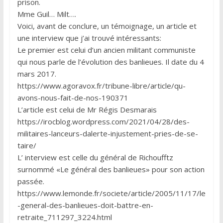
prison.
Mme Guil… Milt….
Voici, avant de conclure, un témoignage, un article et
une interview que j’ai trouvé intéressants:
Le premier est celui d’un ancien militant communiste
qui nous parle de l’évolution des banlieues. Il date du 4
mars 2017.
https://www.agoravox.fr/tribune-libre/article/qu-
avons-nous-fait-de-nos-190371
L’article est celui de Mr Régis Desmarais
https://irocblog.wordpress.com/2021/04/28/des-
militaires-lanceurs-dalerte-injustement-pries-de-se-
taire/
L’ interview est celle du général de Richoufftz
surnommé «Le général des banlieues» pour son action
passée.
https://www.lemonde.fr/societe/article/2005/11/17/le
-general-des-banlieues-doit-battre-en-
retraite_711297_3224.html