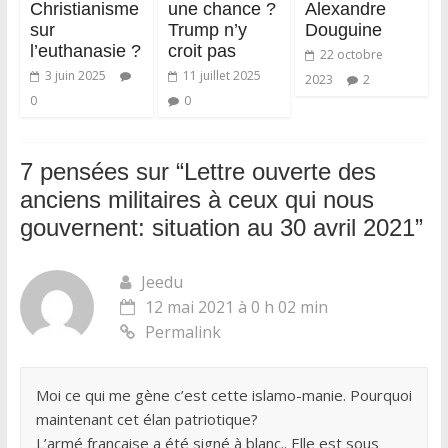
Christianisme
une chance ?
Alexandre
sur
Trump n’y
Douguine
l’euthanasie ?
croit pas
22 octobre
3 juin 2025
11 juillet 2025
2023
2
0
0
7 pensées sur “
Lettre ouverte des
anciens militaires à ceux qui nous
gouvernent: situation au 30 avril 2021
”
Jeedu
12 mai 2021 à 0 h 02 min
Permalink
Moi ce qui me gène c’est cette islamo-manie. Pourquoi
maintenant cet élan patriotique?
L’armé française a été signé à blanc.. Elle est sous