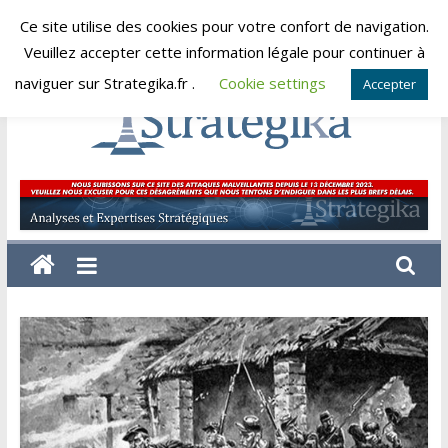
Skip
Ce site utilise des cookies pour votre confort de navigation.
vendredi, août 7, 2026
to
Veuillez accepter cette information légale pour continuer à
content
naviguer sur Strategika.fr .
Cookie settings
Accepter
Strategika
Expertise
et
Analyses
géostratégiques