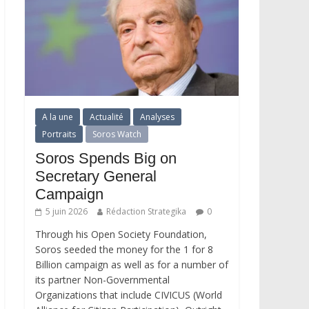
A la une
Actualité
Analyses
Portraits
Soros Watch
Soros Spends Big on
Secretary General
Campaign
5 juin 2026
Rédaction Strategika
0
Through his Open Society Foundation,
Soros seeded the money for the 1 for 8
Billion campaign as well as for a number of
its partner Non-Governmental
Organizations that include CIVICUS (World