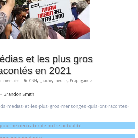
dias et les plus gros
racontés en 2021
,
,
,
ommentaire
CNN
gauche
médias
Propagande
2 – Brandon Smith
ands-medias-et-les-plus-gros-mensonges-quils-ont-racontes-
our ne rien rater de notre actualité
égique indépendante