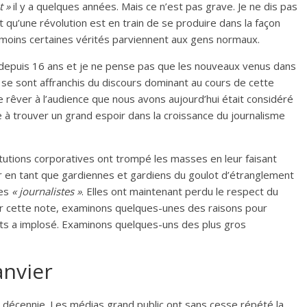
t »
il y a quelques années. Mais ce n’est pas grave. Je ne dis pas
’est qu’une révolution est en train de se produire dans la façon
moins certaines vérités parviennent aux gens normaux.
fs depuis 16 ans et je ne pense pas que les nouveaux venus dans
s se sont affranchis du discours dominant au cours de cette
e rêver à l’audience que nous avons aujourd’hui était considéré
e à trouver un grand espoir dans la croissance du journalisme
itutions corporatives ont trompé les masses en leur faisant
gir en tant que gardiennes et gardiens du goulot d’étranglement
les
« journalistes »
. Elles ont maintenant perdu le respect du
Sur cette note, examinons quelques-unes des raisons pour
nts a implosé. Examinons quelques-uns des plus gros
anvier
 décennie. Les médias grand public ont sans cesse répété la