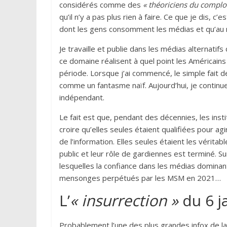
considérés comme des
« théoriciens du complo
qu’il n’y a pas plus rien à faire. Ce que je dis, c
dont les gens consomment les médias et qu’au 
Je travaille et publie dans les médias alternati
ce domaine réalisent à quel point les Américain
période. Lorsque j’ai commencé, le simple fait d
comme un fantasme naïf. Aujourd’hui, je continu
indépendant.
Le fait est que, pendant des décennies, les inst
croire qu’elles seules étaient qualifiées pour a
de l’information. Elles seules étaient les véritab
public et leur rôle de gardiennes est terminé. 
lesquelles la confiance dans les médias domina
mensonges perpétués par les MSM en 2021…
L’
« insurrection »
du 6 j
Probablement l’une des plus grandes infox de la