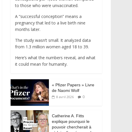
to those who were unvaccinated.
A “successful conception” means a
pregnancy that led to a live birth nine
months later.
The study wasn’t small. It analyzed data
from 1.3 million women aged 18 to 39.
Here’s what the numbers reveal, and what
it could mean for humanity.
« Pfizer Papers » Livre
de Naomi Wolf
0
8 avril 2026
Catherine A. Fitts
explique pourquoi le
pouvoir chercherait à