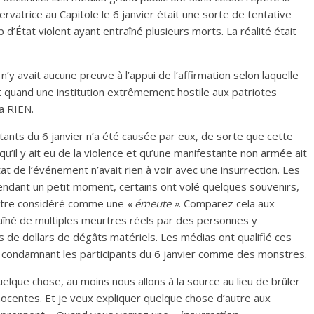
rvatrice au Capitole le 6 janvier était une sorte de tentative
 d’État violent ayant entraîné plusieurs morts. La réalité était
n’y avait aucune preuve à l’appui de l’affirmation selon laquelle
Et quand une institution extrêmement hostile aux patriotes
a RIEN.
stants du 6 janvier n’a été causée par eux, de sorte que cette
u’il y ait eu de la violence et qu’une manifestante non armée ait
ltat de l’événement n’avait rien à voir avec une insurrection. Les
endant un petit moment, certains ont volé quelques souvenirs,
e être considéré comme une
« émeute »
. Comparez cela aux
aîné de multiples meurtres réels par des personnes y
ds de dollars de dégâts matériels. Les médias ont qualifié ces
 condamnant les participants du 6 janvier comme des monstres.
lque chose, au moins nous allons à la source au lieu de brûler
ocentes. Et je veux expliquer quelque chose d’autre aux