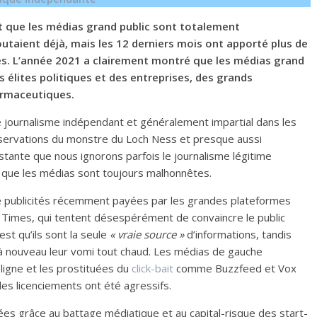
st que les médias grand public sont totalement
outaient déjà, mais les 12 derniers mois ont apporté plus de
es. L’année 2021 a clairement montré que les médias grand
 élites politiques et des entreprises, des grands
armaceutiques.
de journalisme indépendant et généralement impartial dans les
servations du monstre du Loch Ness et presque aussi
nstante que nous ignorons parfois le journalisme légitime
ser que les médias sont toujours malhonnêtes.
e publicités récemment payées par les grandes plateformes
 Times, qui tentent désespérément de convaincre le public
st qu’ils sont la seule
« vraie source »
d’informations, tandis
e à nouveau leur vomi tout chaud. Les médias de gauche
ligne et les prostituées du
click-bait
comme Buzzfeed et Vox
les licenciements ont été agressifs.
es grâce au battage médiatique et au capital-risque des start-