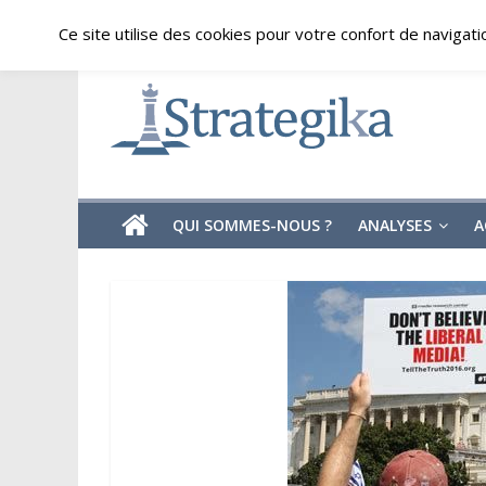
Skip
vendredi, août 7, 2026
Ce site utilise des cookies pour votre confort de navigati
to
content
Strategika
Expertise
et
Analyses
géostratégiques
QUI SOMMES-NOUS ?
ANALYSES
A