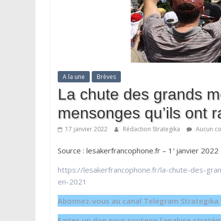
A la une
Brèves
La chute des grands mé
mensonges qu’ils ont 
17 janvier 2022
Rédaction Strategika
Aucun c
Source : lesakerfrancophone.fr – 1′ janvier 202
https://lesakerfrancophone.fr/la-chute-des-gr
en-2021
Abonnez-vous au canal Telegram Strategika p
Faites un don pour soutenir l’analyse strat