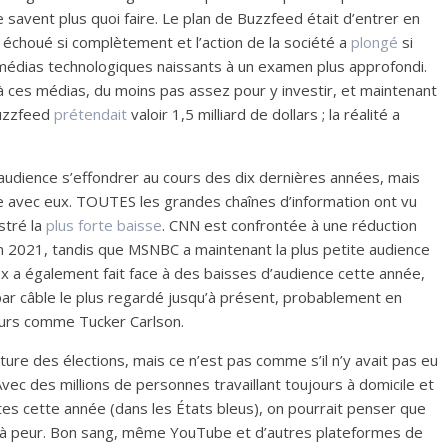
ne savent plus quoi faire. Le plan de Buzzfeed était d’entrer en
 échoué si complètement et l’action de la société a
plongé
si
médias technologiques naissants à un examen plus approfondi.
à ces médias, du moins pas assez pour y investir, et maintenant
Buzzfeed
prétendait
valoir 1,5 milliard de dollars ; la réalité a
audience s’effondrer au cours des dix dernières années, mais
dre avec eux. TOUTES les grandes chaînes d’information ont vu
stré la
plus forte baisse
. CNN est confrontée à une réduction
n 2021, tandis que MSNBC a maintenant la plus petite audience
ox a également fait face à des baisses d’audience cette année,
par câble le plus regardé jusqu’à présent, probablement en
eurs comme Tucker Carlson.
ture des élections, mais ce n’est pas comme s’il n’y avait pas eu
vec des millions de personnes travaillant toujours à domicile et
ntes cette année (dans les États bleus), on pourrait penser que
ne à peur. Bon sang, même YouTube et d’autres plateformes de