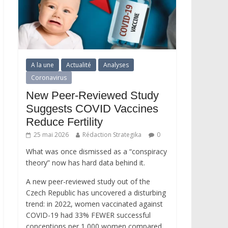
A la une
Actualité
Analyses
Coronavirus
New Peer-Reviewed Study
Suggests COVID Vaccines
Reduce Fertility
25 mai 2026
Rédaction Strategika
0
What was once dismissed as a “conspiracy
theory” now has hard data behind it.
A new peer-reviewed study out of the
Czech Republic has uncovered a disturbing
trend: in 2022, women vaccinated against
COVID-19 had 33% FEWER successful
conceptions per 1,000 women compared