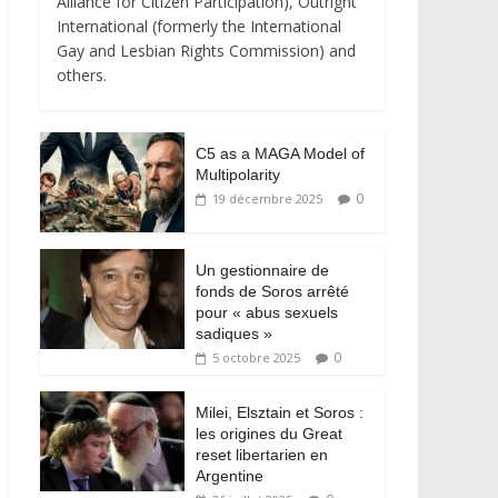
Alliance for Citizen Participation), Outright
International (formerly the International
Gay and Lesbian Rights Commission) and
others.
C5 as a MAGA Model of
Multipolarity
0
19 décembre 2025
Un gestionnaire de
fonds de Soros arrêté
pour « abus sexuels
sadiques »
0
5 octobre 2025
Milei, Elsztain et Soros :
les origines du Great
reset libertarien en
Argentine