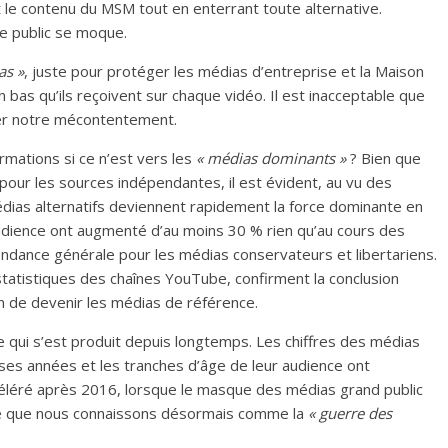
le contenu du MSM tout en enterrant toute alternative.
le public se moque.
as »
, juste pour protéger les médias d’entreprise et la Maison
as qu’ils reçoivent sur chaque vidéo. Il est inacceptable que
imer notre mécontentement.
ormations si ce n’est vers les
« médias dominants »
? Bien que
s pour les sources indépendantes, il est évident, au vu des
édias alternatifs deviennent rapidement la force dominante en
audience ont augmenté d’au moins 30 % rien qu’au cours des
endance générale pour les médias conservateurs et libertariens.
statistiques des chaînes YouTube, confirment la conclusion
ain de devenir les médias de référence.
e qui s’est produit depuis longtemps. Les chiffres des médias
ses années et les tranches d’âge de leur audience ont
céléré après 2016, lorsque le masque des médias grand public
e que nous connaissons désormais comme la
« guerre des