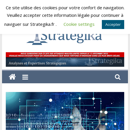
Skip
Ce site utilise des cookies pour votre confort de navigation.
samedi, août 8, 2026
to
Veuillez accepter cette information légale pour continuer à
content
naviguer sur Strategika.fr .
Cookie settings
Accepter
Strategika
Expertise
et
Analyses
géostratégiques