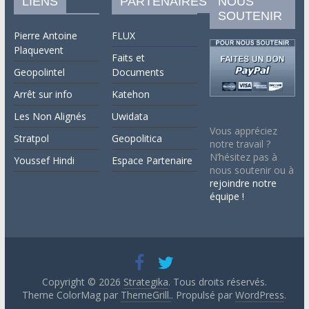
LIENS
PARTENAIRES
NOUS
SOUTENIR
Pierre Antoine
FLUX
Plaquevent
Faits et
Geopolintel
Documents
Arrêt sur info
Katehon
Les Non Alignés
Uwidata
Vous appréciez
Stratpol
Geopolitica
notre travail ?
N’hésitez pas à
Youssef Hindi
Espace Partenaire
nous soutenir ou à
rejoindre notre
équipe !
Copyright © 2026
Strategika
. Tous droits réservés.
Theme ColorMag par
ThemeGrill.
. Propulsé par
WordPress
.