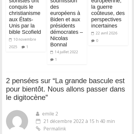
sionistes ont
soumission
européenne,
conquis le
des
la guerre
christianisme
européens à
coûteuse, des
aux États-
Biden et aux
perspectives
Unis par la
présidents
incertaines
bible Scofield
démocrates –
22 avril 2026
Nicolas
10 novembre
0
Bonnal
2025
1
14 juillet 2022
1
2 pensées sur “
La grande bascule est
pour bientôt. Nous allons passer dans
le digitocène
”
emile 2
21 décembre 2022 à 15 h 40 min
Permalink