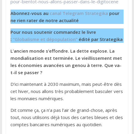
pour-bientot-nous-allons-passer-dans-le-digitocene
Abonnez-vous au
canal Telegram Strategika
pour
ne rien rater de notre actualité
Pour nous soutenir commandez le livre
:
“Globalisme et dépopulation”
édité par Strategika
L’ancien monde s’effondre. La dette explose. La
mondialisation est terminée. Le vieillissement met
les économies avancées un genou à terre. Que va-
t-il se passer ?
D’ici maintenant à 2030 maximum, mais peut-être dès
cet hiver, nous allons très probablement basculer vers
les monnaies numériques.
Dit comme ça, ça n’a pas l’air de grand-chose, après
tout, nous utilisons déjà tous des cartes bleues et des
comptes bancaires numériques au quotidien.