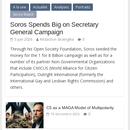
A la une
Actualité
Analyses
Portraits
Soros Watch
Soros Spends Big on Secretary
General Campaign
5 juin 2026
Rédaction Strategika
0
Through his Open Society Foundation, Soros seeded the
money for the 1 for 8 Billion campaign as well as for a
number of its partner Non-Governmental Organizations
that include CIVICUS (World Alliance for Citizen
Participation), Outright International (formerly the
International Gay and Lesbian Rights Commission) and
others.
C5 as a MAGA Model of Multipolarity
0
19 décembre 2025