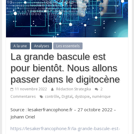
A la une
Analyses
Les essentiels
La grande bascule est
pour bientôt. Nous allons
passer dans le digitocène
11 novembre 2022
Rédaction Strategika
2
,
,
,
Commentaires
contrôle
Digital
dystopie
numérique
Source : lesakerfrancophone.fr – 27 octobre 2022 –
Johann Oriel
https://lesakerfrancophone.fr/la-grande-bascule-est-