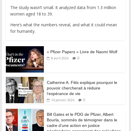
The study wasn’t small. It analyzed data from 1.3 million
women aged 18 to 39.
Here’s what the numbers reveal, and what it could mean
for humanity.
« Pfizer Papers » Livre de Naomi Wolf
0
8 avril 2026
Catherine A. Fitts explique pourquoi le
pouvoir chercherait à réduire
l’espérance de vie
0
14 janvier 2026
Bill Gates et le PDG de Pfizer, Albert
Bourla, sommés de témoigner dans le
cadre d’une action en justice
néerlandaise concernant des préjudices