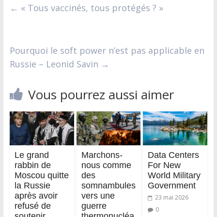
←
« Tous vaccinés, tous protégés ? »
Pourquoi le soft power n’est pas applicable en
Russie – Leonid Savin
→
Vous pourrez aussi aimer
Le grand
Marchons-
Data Centers
rabbin de
nous comme
For New
Moscou quitte
des
World Military
la Russie
somnambules
Government
après avoir
vers une
23 mai 2026
refusé de
guerre
0
soutenir
thermonucléa