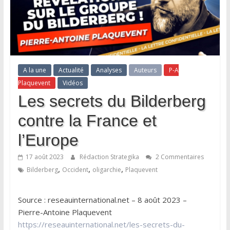
A la une
Actualité
Analyses
Auteurs
P-A
Plaquevent
Vidéos
Les secrets du Bilderberg
contre la France et
l’Europe
17 août 2023
Rédaction Strategika
2 Commentaires
,
,
,
Bilderberg
Occident
oligarchie
Plaquevent
Source : reseauinternational.net – 8 août 2023 –
Pierre-Antoine Plaquevent
https://reseauinternational.net/les-secrets-du-