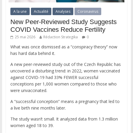
A la une
Actualité
Analyses
Coronavirus
New Peer-Reviewed Study Suggests
COVID Vaccines Reduce Fertility
25 mai 2026
Rédaction Strategika
0
What was once dismissed as a “conspiracy theory” now
has hard data behind it.
A new peer-reviewed study out of the Czech Republic has
uncovered a disturbing trend: in 2022, women vaccinated
against COVID-19 had 33% FEWER successful
conceptions per 1,000 women compared to those who
were unvaccinated.
A “successful conception” means a pregnancy that led to
a live birth nine months later.
The study wasn’t small. It analyzed data from 1.3 million
women aged 18 to 39.