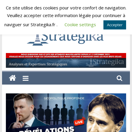
Skip
Ce site utilise des cookies pour votre confort de navigation.
vendredi, août 7, 2026
to
Veuillez accepter cette information légale pour continuer à
content
naviguer sur Strategika.fr .
Cookie settings
Accepter
Strategika
Expertise
et
Analyses
géostratégiques