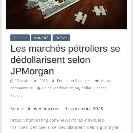
A la une
Actualité
Brèves
Les marchés pétroliers se
dédollarisent selon
JPMorgan
13 septembre 2023
Rédaction Strategika
Aucun
,
,
,
,
commentaire
Chine
dédolarisation
dollar
Finance
Pétrole
Source : fr.investing.com – 5 septembre 2023
https://fr.investing.com/news/forex-news/les-
marches-petroliers-se-dedollarisent-selon-jpmorgan-