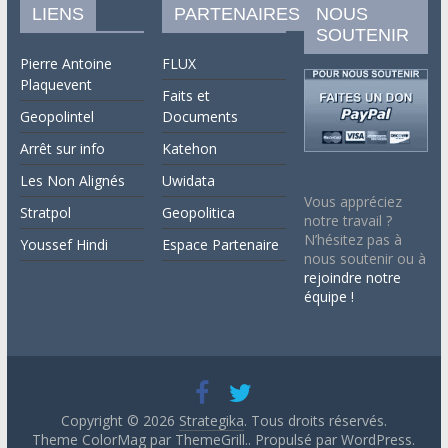
LIENS
PARTENAIRES
NOUS
SOUTENIR
Pierre Antoine
FLUX
Plaquevent
Faits et
Geopolintel
Documents
Arrêt sur info
Katehon
Les Non Alignés
Uwidata
Vous appréciez
Stratpol
Geopolitica
notre travail ?
N’hésitez pas à
Youssef Hindi
Espace Partenaire
nous soutenir ou à
rejoindre notre
équipe !
Copyright © 2026
Strategika
. Tous droits réservés.
Theme ColorMag par
ThemeGrill.
. Propulsé par
WordPress
.