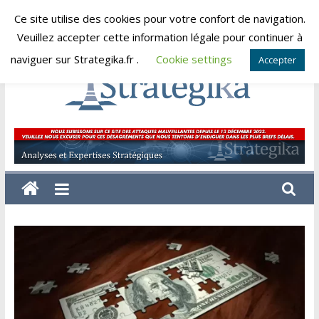
Skip
Ce site utilise des cookies pour votre confort de navigation.
jeudi, août 6, 2026
to
Veuillez accepter cette information légale pour continuer à
content
naviguer sur Strategika.fr .
Cookie settings
Accepter
Strategika
Expertise
et
Analyses
géostratégiques