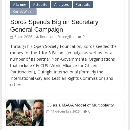
A la une
Actualité
Analyses
Portraits
Soros Watch
Soros Spends Big on Secretary
General Campaign
5 juin 2026
Rédaction Strategika
0
Through his Open Society Foundation, Soros seeded the
money for the 1 for 8 Billion campaign as well as for a
number of its partner Non-Governmental Organizations
that include CIVICUS (World Alliance for Citizen
Participation), Outright International (formerly the
International Gay and Lesbian Rights Commission) and
others.
C5 as a MAGA Model of Multipolarity
0
19 décembre 2025