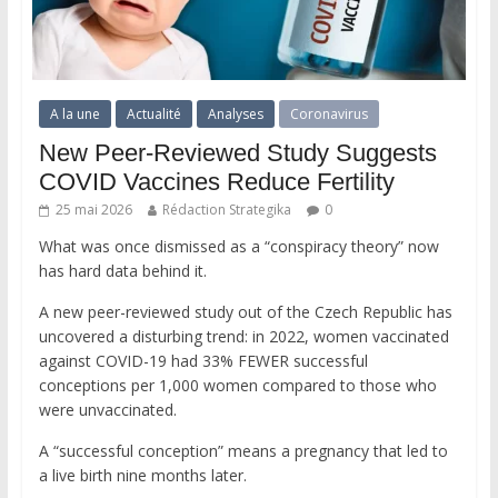
A la une
Actualité
Analyses
Coronavirus
New Peer-Reviewed Study Suggests
COVID Vaccines Reduce Fertility
25 mai 2026
Rédaction Strategika
0
What was once dismissed as a “conspiracy theory” now
has hard data behind it.
A new peer-reviewed study out of the Czech Republic has
uncovered a disturbing trend: in 2022, women vaccinated
against COVID-19 had 33% FEWER successful
conceptions per 1,000 women compared to those who
were unvaccinated.
A “successful conception” means a pregnancy that led to
a live birth nine months later.