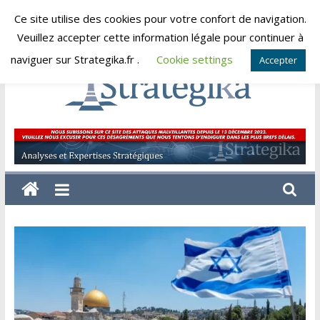
Skip
Ce site utilise des cookies pour votre confort de navigation.
vendredi, août 7, 2026
to
Veuillez accepter cette information légale pour continuer à
content
naviguer sur Strategika.fr .
Cookie settings
Accepter
Strategika
Expertise
et
Analyses
géostratégiques