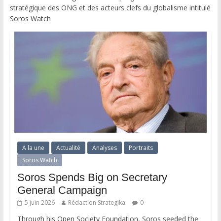
stratégique des ONG et des acteurs clefs du globalisme intitulé
Soros Watch
A la une
Actualité
Analyses
Portraits
Soros Watch
Soros Spends Big on Secretary
General Campaign
5 juin 2026
Rédaction Strategika
0
Through his Open Society Foundation, Soros seeded the