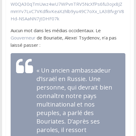
W0QA30qTmUwz4wU7WPvnTRV5NcXfPs6fu3ojx8JZ
mmYv7LvC7VKdfkvKeaXzhlb9yu49C7oXx_LA3BfvgrV8
Hd-NSAaNN7jtDHF07k
Aucun mot dans les médias occidentaux. Le
Gouverneur
de Bouriatie, Alexeï Tsydenov, n’a pas
laissé passer :
« Un ancien ambassadeur
d’Israël en Russie. Une
personne, qui devrait bien
connaître notre pays
multinational et nos
peuples, a parlé des
Bouriates. D’après ses
paroles, il ressort