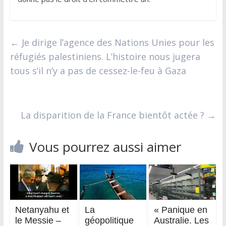
←
Je dirige l’agence des Nations Unies pour les
réfugiés palestiniens. L’histoire nous jugera
tous s’il n’y a pas de cessez-le-feu à Gaza
La disparition de la France bientôt actée ?
→
Vous pourrez aussi aimer
Netanyahu et
La
« Panique en
le Messie –
géopolitique
Australie. Les