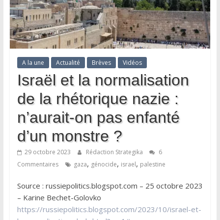
A la une
Actualité
Brèves
Vidéos
Israël et la normalisation
de la rhétorique nazie :
n’aurait-on pas enfanté
d’un monstre ?
29 octobre 2023
Rédaction Strategika
6
,
,
,
Commentaires
gaza
génocide
israel
palestine
Source : russiepolitics.blogspot.com – 25 octobre 2023
– Karine Bechet-Golovko
https://russiepolitics.blogspot.com/2023/10/israel-et-