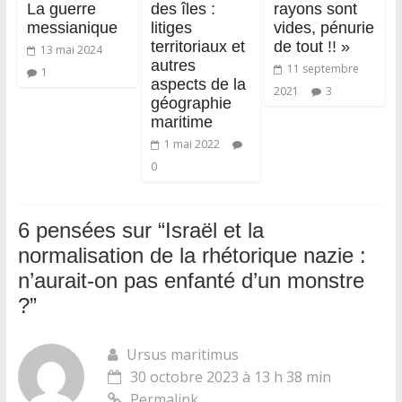
La guerre
des îles :
rayons sont
messianique
litiges
vides, pénurie
territoriaux et
de tout !! »
13 mai 2024
autres
11 septembre
1
aspects de la
2021
3
géographie
maritime
1 mai 2022
0
6 pensées sur “
Israël et la
normalisation de la rhétorique nazie :
n’aurait-on pas enfanté d’un monstre
?
”
Ursus maritimus
30 octobre 2023 à 13 h 38 min
Permalink