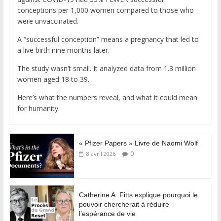
conceptions per 1,000 women compared to those who
were unvaccinated.
A “successful conception” means a pregnancy that led to
a live birth nine months later.
The study wasn’t small. It analyzed data from 1.3 million
women aged 18 to 39.
Here’s what the numbers reveal, and what it could mean
for humanity.
« Pfizer Papers » Livre de Naomi Wolf
0
8 avril 2026
Catherine A. Fitts explique pourquoi le
pouvoir chercherait à réduire
l’espérance de vie