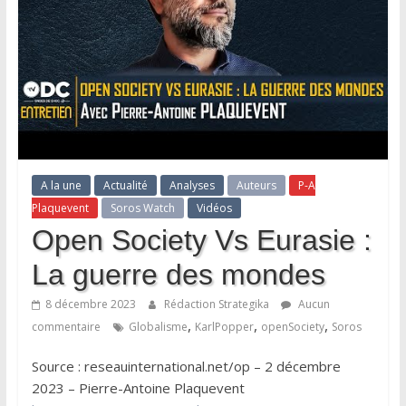
A la une
Actualité
Analyses
Auteurs
P-A
Plaquevent
Soros Watch
Vidéos
Open Society Vs Eurasie :
La guerre des mondes
8 décembre 2023
Rédaction Strategika
Aucun
,
,
,
commentaire
Globalisme
KarlPopper
openSociety
Soros
Source : reseauinternational.net/op – 2 décembre
2023 – Pierre-Antoine Plaquevent