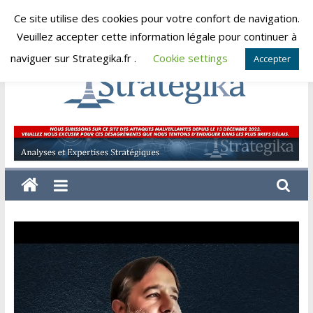
Skip
Ce site utilise des cookies pour votre confort de navigation.
vendredi, août 7, 2026
to
Veuillez accepter cette information légale pour continuer à
content
naviguer sur Strategika.fr .
Cookie settings
Accepter
Strategika
Expertise
et
Analyses
géostratégiques