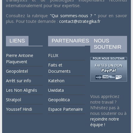
internationalement pour leur expertise.
Consultez la rubrique
"Qui sommes-nous ? "
pour en savoir
plus. Pour toute demande :
contact@strategika.fr
LIENS
PARTENAIRES
NOUS
SOUTENIR
Pierre Antoine
FLUX
Plaquevent
Faits et
Geopolintel
Documents
Arrêt sur info
Katehon
Les Non Alignés
Uwidata
Vous appréciez
Stratpol
Geopolitica
notre travail ?
N’hésitez pas à
Youssef Hindi
Espace Partenaire
nous soutenir ou à
rejoindre notre
équipe !