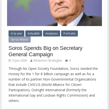
A la une
Actualité
Analyses
Portraits
Soros Watch
Soros Spends Big on Secretary
General Campaign
5 juin 2026
Rédaction Strategika
0
Through his Open Society Foundation, Soros seeded the
money for the 1 for 8 Billion campaign as well as for a
number of its partner Non-Governmental Organizations
that include CIVICUS (World Alliance for Citizen
Participation), Outright International (formerly the
International Gay and Lesbian Rights Commission) and
others.