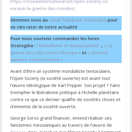
https://reseauinternational.net/open-society-vs-
eurasie-la-guerre-des-mondes/
Abonnez-vous au
canal Telegram Strategika
pour
ne rien rater de notre actualité
Pour nous soutenir commandez les livres
Strategika :
“Globalisme et dépopulation”
,
« La
guerre des USA contre l’Europe »
et
« Société
ouverte contre Eurasie »
Avant d’être un système mondialiste tentaculaire,
l’Open Society (la société ouverte) est avant tout
l’œuvre idéologique de Karl Popper. Son projet ? Faire
triompher le libéralisme politique à l’échelle planétaire
contre ce que ce dernier qualifie de sociétés closes et
d’ennemis de la société ouverte.
George Soros grand financier, entend réaliser ses
fantasmes messianiques au travers de l’œuvre de
Popper
. Ainsi, qu’est ce que l’Open Society ? Comment