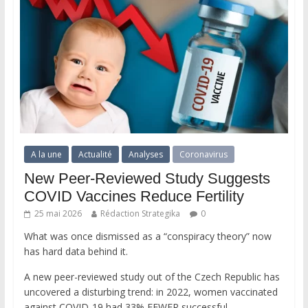
A la une
Actualité
Analyses
Coronavirus
New Peer-Reviewed Study Suggests
COVID Vaccines Reduce Fertility
25 mai 2026
Rédaction Strategika
0
What was once dismissed as a “conspiracy theory” now
has hard data behind it.
A new peer-reviewed study out of the Czech Republic has
uncovered a disturbing trend: in 2022, women vaccinated
against COVID-19 had 33% FEWER successful