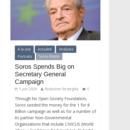
A la une
Actualité
Analyses
Portraits
Soros Watch
Soros Spends Big on
Secretary General
Campaign
5 juin 2026
Rédaction Strategika
0
Through his Open Society Foundation,
Soros seeded the money for the 1 for 8
Billion campaign as well as for a number of
its partner Non-Governmental
Organizations that include CIVICUS (World