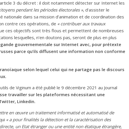
rticle 3 du décret : il doit notamment détecter sur Internet les
citoyens pendant les périodes électorales »
, d’assister le
té nationale dans sa mission d’animation et de coordination des
ion contre ces opérations, de
« contribuer aux travaux
ue ces objectifs sont très flous et permettent de nombreuses
ations lesquelles, n’en doutons pas, seront de plus en plus
pagande gouvernementale sur Internet avec, pour prétexte
-russes parce qu’ils diffusent une information non conforme
noïaque selon lequel celui qui ne partage pas le discours
ux.
outils de Viginum a été publié le 9 décembre 2021 au Journal
se travailler sur les plateformes nécessitant une
witter, Linkedin.
ettre en œuvre un traitement informatisé et automatisé de
 qui
« a pour finalités la détection et la caractérisation des
irecte, un Etat étranger ou une entité non étatique étrangère,