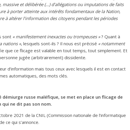
ée, massive et délibérée (…) d’allégations ou imputations de faits
e à porter atteinte aux intérêts fondamentaux de la Nation,
 à altérer l’information des citoyens pendant les périodes
ns sont
« manifestement inexactes ou trompeuses »
? Quant à
a nations »
, lesquels sont-ils ? Il nous est précisé
« notamment
ifie que ce flicage est valable en tout temps, tout simplement. Et
personne jugée (arbitrairement) dissidente.
seur d’information mais tous ceux avec lesquels il est en contact
mes automatiques, des mots clés.
é démiurge russe maléfique, se met en place un flicage de
n qui ne dit pas son nom.
ctobre 2021 de la CNIL (Commission nationale de l’informatique
 de ce qui s’annonce.