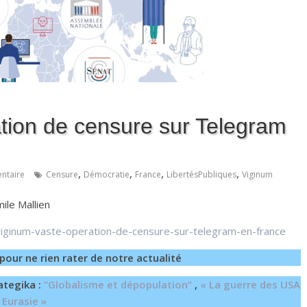
tion de censure sur Telegram
,
,
,
,
ntaire
Censure
Démocratie
France
LibertésPubliques
Viginum
ile Mallien
/viginum-vaste-operation-de-censure-sur-telegram-en-france
pour ne rien rater de notre actualité
ategika :
“Globalisme et dépopulation”
,
« La guerre des USA
 Eurasie »