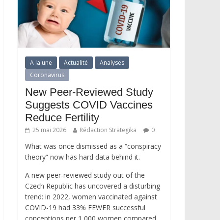
A la une
Actualité
Analyses
Coronavirus
New Peer-Reviewed Study
Suggests COVID Vaccines
Reduce Fertility
25 mai 2026
Rédaction Strategika
0
What was once dismissed as a “conspiracy
theory” now has hard data behind it.
A new peer-reviewed study out of the
Czech Republic has uncovered a disturbing
trend: in 2022, women vaccinated against
COVID-19 had 33% FEWER successful
conceptions per 1,000 women compared