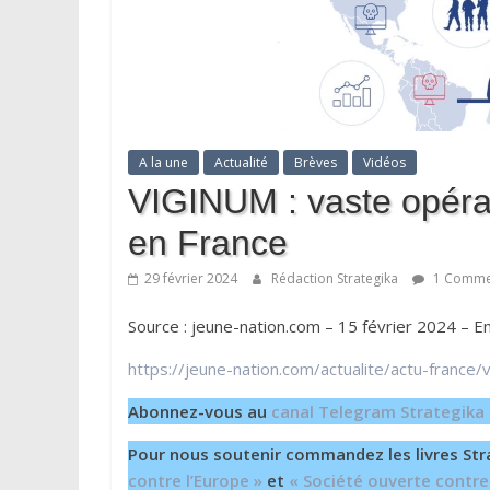
A la une
Actualité
Brèves
Vidéos
VIGINUM : vaste opéra
en France
29 février 2024
Rédaction Strategika
1 Comme
Source : jeune-nation.com – 15 février 2024 – Em
https://jeune-nation.com/actualite/actu-france
Abonnez-vous au
canal Telegram Strategika
Pour nous soutenir commandez les livres Str
contre l’Europe »
et
« Société ouverte contre