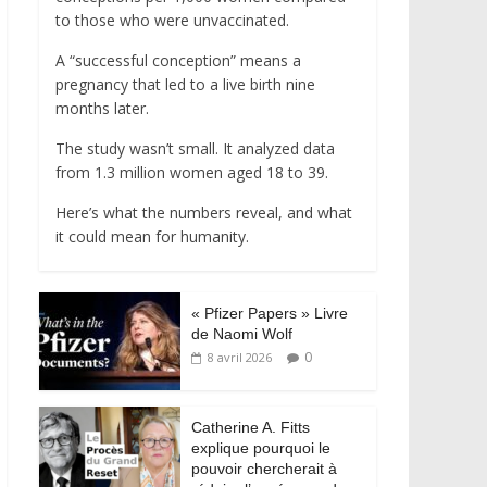
to those who were unvaccinated.
A “successful conception” means a
pregnancy that led to a live birth nine
months later.
The study wasn’t small. It analyzed data
from 1.3 million women aged 18 to 39.
Here’s what the numbers reveal, and what
it could mean for humanity.
« Pfizer Papers » Livre
de Naomi Wolf
0
8 avril 2026
Catherine A. Fitts
explique pourquoi le
pouvoir chercherait à