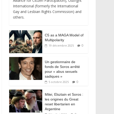
Alliance for Citizen Participation), Outright
International (formerly the International
Gay and Lesbian Rights Commission) and
others.
C5 as a MAGA Model of
Multipolarity
0
19 décembre 2025
Un gestionnaire de
fonds de Soros arrêté
pour « abus sexuels
sadiques »
0
5 octobre 2025
Milei, Elsztain et Soros :
les origines du Great
reset libertarien en
Argentine