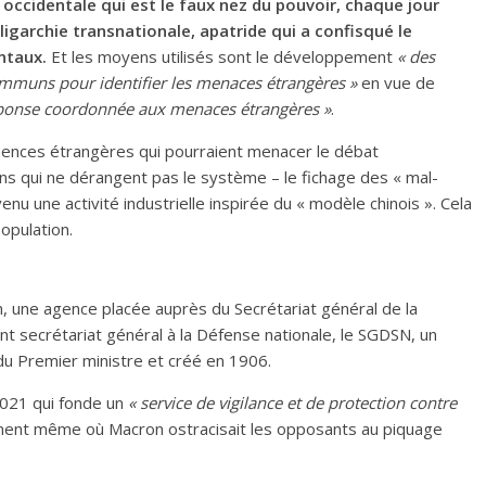
occidentale qui est le faux nez du pouvoir, chaque jour
ligarchie transnationale, apatride qui a confisqué le
ntaux.
Et les moyens utilisés sont le développement
« des
mmuns pour identifier les menaces étrangères »
en vue de
réponse coordonnée aux menaces étrangères »
.
luences étrangères qui pourraient menacer le débat
ns qui ne dérangent pas le système – le fichage des « mal-
nu une activité industrielle inspirée du « modèle chinois ». Cela
opulation.
m, une agence placée auprès du Secrétariat général de la
nt secrétariat général à la Défense nationale, le SGDSN, un
 du Premier ministre et créé en 1906.
 2021 qui fonde un
« service de vigilance et de protection contre
ment même où Macron ostracisait les opposants au piquage