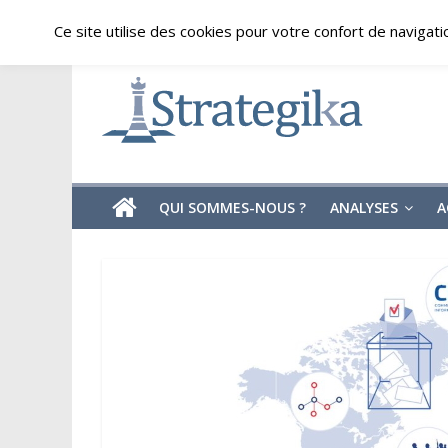
Skip
vendredi, août 7, 2026
Ce site utilise des cookies pour votre confort de navigati
to
content
Strategika
Expertise
et
Analyses
géostratégiques
QUI SOMMES-NOUS ?
ANALYSES
A