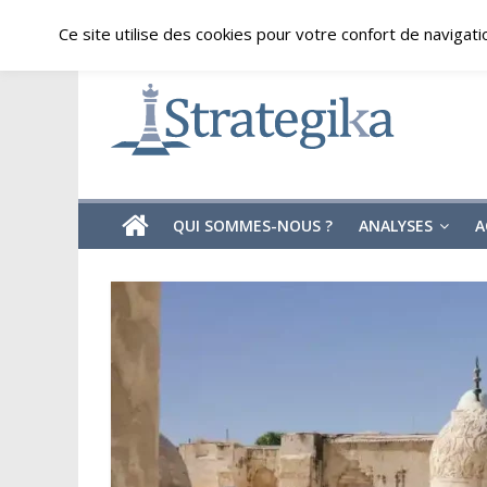
Skip
vendredi, août 7, 2026
Ce site utilise des cookies pour votre confort de navigati
to
content
Strategika
Expertise
et
Analyses
géostratégiques
QUI SOMMES-NOUS ?
ANALYSES
A