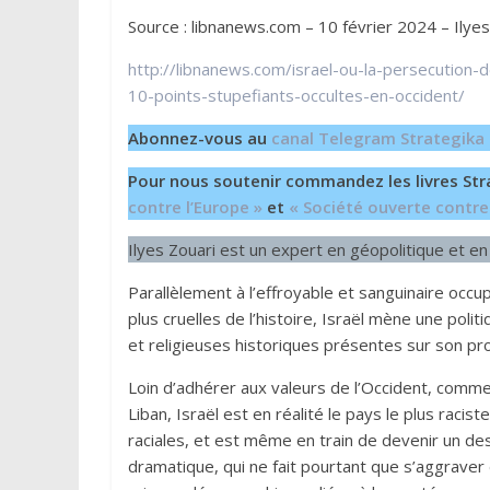
Source : libnanews.com – 10 février 2024 – Ilyes
http://libnanews.com/israel-ou-la-persecutio
10-points-stupefiants-occultes-en-occident/
Abonnez-vous au
canal Telegram Strategika
Pour nous soutenir commandez les livres Str
contre l’Europe »
et
« Société ouverte contre
Ilyes Zouari est un expert en géopolitique et 
Parallèlement à l’effroyable et sanguinaire occu
plus cruelles de l’histoire, Israël mène une poli
et religieuses historiques présentes sur son pro
Loin d’adhérer aux valeurs de l’Occident, comm
Liban, Israël est en réalité le pays le plus raci
raciales, et est même en train de devenir un de
dramatique, qui ne fait pourtant que s’aggraver 