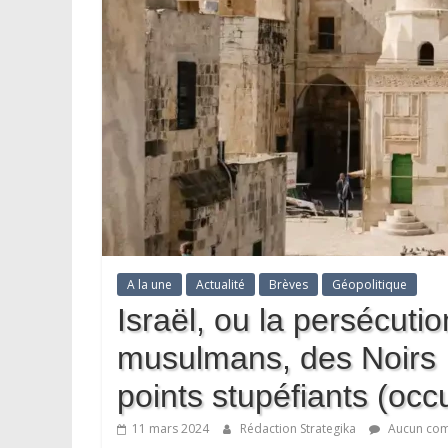
A la une
Actualité
Brèves
Géopolitique
Israël, ou la persécuti
musulmans, des Noirs
points stupéfiants (occ
11 mars 2024
Rédaction Strategika
Aucun com