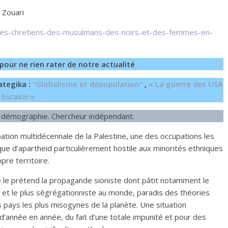
 Zouari
n-des-chretiens-des-musulmans-des-noirs-et-des-femmes-en-
pour ne rien rater de notre actualité
ategika :
“Globalisme et dépopulation”
,
« La guerre des USA
 Eurasie »
en démographie. Chercheur indépendant.
pation multidécennale de la Palestine, une des occupations les
tique d’apartheid particulièrement hostile aux minorités ethniques
pre territoire.
e le prétend la propagande sioniste dont pâtit notamment le
ste et le plus ségrégationniste au monde, paradis des théories
s pays les plus misogynes de la planète. Une situation
d’année en année, du fait d’une totale impunité et pour des