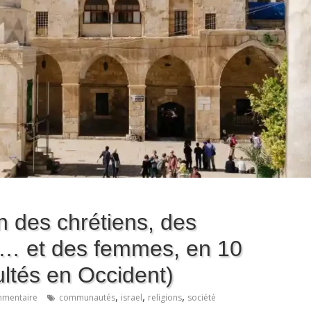
on des chrétiens, des
 … et des femmes, en 10
ultés en Occident)
,
,
,
mentaire
communautés
israel
religions
société