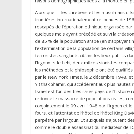
raisons démographiques liées à la montée en pu
Alors que : – les chrétiens et les musulmans d’Israël, qui regroupent 19 % de la population du pays dans ses frontières internationalement reconnues de 1967, ne sont pas des immigrés mais les descendants des rescapés de l’épuration ethnique organisée par l’armée israélienne et des milices juives sionistes dans les quelques mois ayant précédé et suivi la création d’Israël, le 14 mai 1948, et ayant abouti à l’expulsion de près de 85 % de la population arabe (en s’appuyant notamment sur un grand nombre de massacres de civils, par l’extermination de la population de certains villages dans les zones rurales, et par une vague d’attentats terroristes sanglants ciblant les lieux publics dans les villes. Des crimes qui ont notamment été perpétrés par l’Irgoun et le Lehi, deux milices sionistes comparables aux SS allemands de la seconde guerre mondiale, dont les méthodes et la philosophie ont été qualifiés de « nazis » par Hannah Arendt dans une lettre ouverte publiée par le New York Times, le 2 décembre 1948, et qui étaient dirigés respectivement par Menahem Begin et Yitzhak Shamir, qui accédèrent aux plus hautes responsabilités du pays quelques décennies plus tard. Ainsi, Israël est l’un des très rares pays de l’histoire récente à avoir eu deux dirigeants ayant personnellement ordonné le massacre de populations civiles, comme celui de la population villageoise de Deir Yassin, commis conjointement le 09 avril 1948 par l’Irgoun et le Lehi – où certaines victimes ont été brûlées vives dans des fours, et l’attentat de l’hôtel de l’hôtel King David de Jérusalem, qui fit 91 morts le 22 juillet 1946 et fut perpétré par l’Irgoun. Et auxquels s’ajoutent des assassinats ciblés de hautes personnalités étrangères, comme le double assassinat du médiateur de l’ONU, le comte suédois Folke Bernadotte, et du chef des observateurs militaires en Palestine de la même organisation et colonel de l’armée de l’air française, André Sérot, commis par le Lehi le 17 septembre 1948. Une campagne de terreur qui avait d’ailleurs déjà commencé avant la seconde guerre mondiale, dans la seconde moitié des années 1930). – le territoire d’Israël n’a jamais été uniquement peuplé par les juifs dans l’antiquité, contrairement à ce qu’affirme la propagande officielle et sioniste, mais que d’autres peuples y habitaient également (les chrétiens et les musulmans d’Israël ayant donc souvent des ancêtres à la présence très ancienne, et étant même, pour un certain nombre d’entre eux, les lointains descendants de juifs convertis) ; – la population juive d’Israël bénéficie d’une démographie plus dynamique que les populations non juives du pays, grâce à une fécondité de plus en plus largement supérieure (3,1 enfants par femme en 2022, contre 2,8), et à une immigration permanente quasi exclusivement juive ou de culture juive (la population totale d’Israël, déjà largement supérieure à celle de la Palestine occupée, devant bientôt être deux fois supérieure à celle du Liban, et dépasser celle de la Jordanie) ; et alors que la quasi-totalité des pays du monde progressent d’année en année en matière de lutte contre les discriminations ethniques, religieuses et sexistes, Israël mène une politique de plus en plus forte de ségrégation et de marginalisation des minorités, accompagnée d’une hostilité grandissante à l’égard des femmes. Et ce, comme le démontrent les 10 points suivants, stupéfiants et totalement occultés par les grands médias occidentaux : 1) Des écoles publiques, des parcs municipaux, des villes et des villages interdits aux chrétiens et aux musulmans : Un nombre grandissant d’écoles publiques israéliennes refuse de scolariser les petits enfants chrétiens et musulmans, même lorsqu’il n’y a aucune école appartenant à leur secteur à proximité (le système éducatif israélien compte un secteur juif et un secteur arabe, dans lesquels sont respectivement scolarisés la quasi-totalité des enfants juifs et non juifs). Dans la localité très majoritairement juive de Karmiel, dans le nord du pays, se sont même désormais les vingt écoles publiques de la ville qui refusent, toutes, de scolariser les enfants chrétiens ou musulmans, les obligeant ainsi à parcourir plusieurs kilomètres afin de trouver une école pouvant les accueillir. Et dans le même temps, la municipalité refuse absolument toute construction d’une école pour la communauté non juive, qui représente 6 % de la population locale. Par ailleurs, de plus en plus de villes israéliennes 