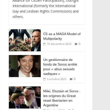
Alliance for Citizen Participation), Outright
International (formerly the International
Gay and Lesbian Rights Commission) and
others.
C5 as a MAGA Model of
Multipolarity
0
19 décembre 2025
Un gestionnaire de
fonds de Soros arrêté
pour « abus sexuels
sadiques »
0
5 octobre 2025
Milei, Elsztain et Soros :
les origines du Great
reset libertarien en
Argentine