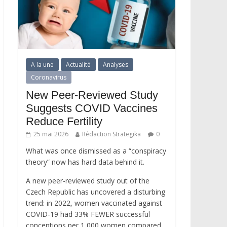
A la une
Actualité
Analyses
Coronavirus
New Peer-Reviewed Study
Suggests COVID Vaccines
Reduce Fertility
25 mai 2026
Rédaction Strategika
0
What was once dismissed as a “conspiracy
theory” now has hard data behind it.
A new peer-reviewed study out of the
Czech Republic has uncovered a disturbing
trend: in 2022, women vaccinated against
COVID-19 had 33% FEWER successful
conceptions per 1,000 women compared