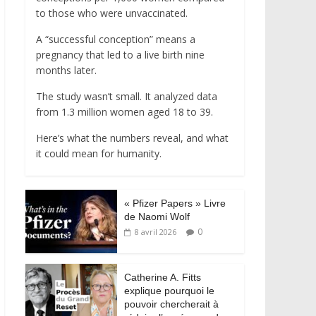
to those who were unvaccinated.
A “successful conception” means a
pregnancy that led to a live birth nine
months later.
The study wasn’t small. It analyzed data
from 1.3 million women aged 18 to 39.
Here’s what the numbers reveal, and what
it could mean for humanity.
« Pfizer Papers » Livre
de Naomi Wolf
0
8 avril 2026
Catherine A. Fitts
explique pourquoi le
pouvoir chercherait à