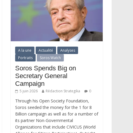
A la une
Actualité
Analyses
Portraits
Soros Watch
Soros Spends Big on
Secretary General
Campaign
5 juin 2026
Rédaction Strategika
0
Through his Open Society Foundation,
Soros seeded the money for the 1 for 8
Billion campaign as well as for a number of
its partner Non-Governmental
Organizations that include CIVICUS (World