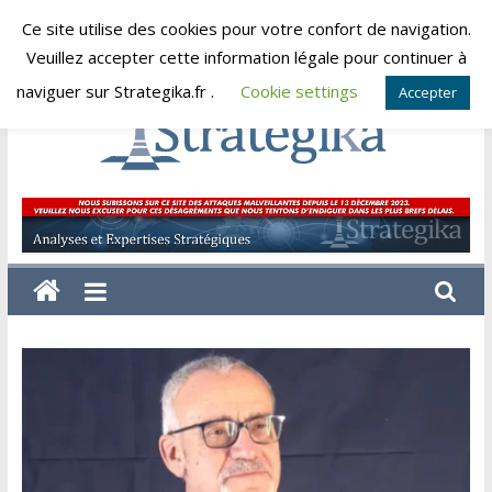
Skip
Ce site utilise des cookies pour votre confort de navigation.
vendredi, août 7, 2026
to
Veuillez accepter cette information légale pour continuer à
content
naviguer sur Strategika.fr .
Cookie settings
Accepter
Strategika
Expertise
et
Analyses
géostratégiques