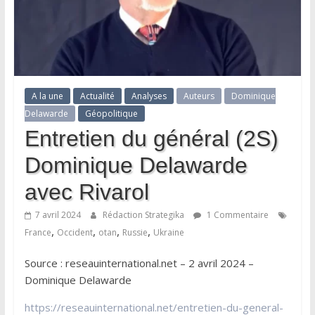
A la une
Actualité
Analyses
Auteurs
Dominique
Delawarde
Géopolitique
Entretien du général (2S)
Dominique Delawarde
avec Rivarol
7 avril 2024
Rédaction Strategika
1 Commentaire
,
,
,
,
France
Occident
otan
Russie
Ukraine
Source : reseauinternational.net – 2 avril 2024 –
Dominique Delawarde
https://reseauinternational.net/entretien-du-general-