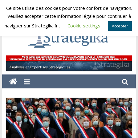
Skip
Ce site utilise des cookies pour votre confort de navigation.
vendredi, août 7, 2026
to
Veuillez accepter cette information légale pour continuer à
content
naviguer sur Strategika.fr .
Cookie settings
Accepter
Strategika
Expertise
et
Analyses
géostratégiques