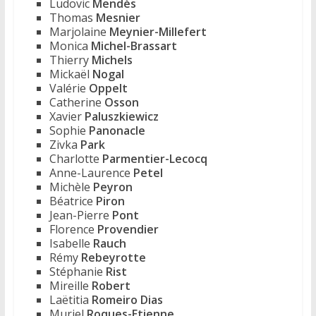
Ludovic
Mendès
Thomas
Mesnier
Marjolaine
Meynier-Millefert
Monica
Michel-Brassart
Thierry
Michels
Mickaël
Nogal
Valérie
Oppelt
Catherine
Osson
Xavier
Paluszkiewicz
Sophie
Panonacle
Zivka
Park
Charlotte
Parmentier-Lecocq
Anne-Laurence
Petel
Michèle
Peyron
Béatrice
Piron
Jean-Pierre
Pont
Florence
Provendier
Isabelle
Rauch
Rémy
Rebeyrotte
Stéphanie
Rist
Mireille
Robert
Laëtitia
Romeiro Dias
Muriel
Roques-Etienne