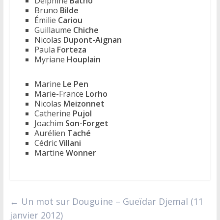
Delphine
Batho
Bruno
Bilde
Émilie
Cariou
Guillaume
Chiche
Nicolas
Dupont-Aignan
Paula
Forteza
Myriane
Houplain
Marine
Le Pen
Marie-France
Lorho
Nicolas
Meizonnet
Catherine
Pujol
Joachim
Son-Forget
Aurélien
Taché
Cédric
Villani
Martine
Wonner
←
Un mot sur Douguine – Gueïdar Djemal (11
janvier 2012)