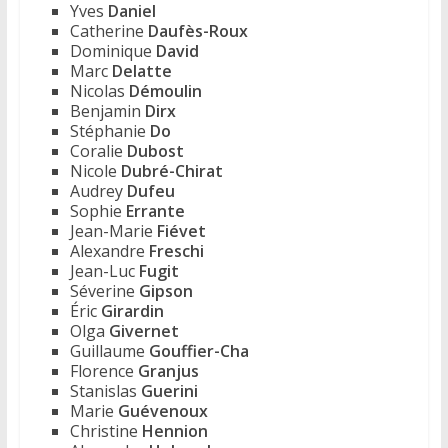
Yves
Daniel
Catherine
Daufès-Roux
Dominique
David
Marc
Delatte
Nicolas
Démoulin
Benjamin
Dirx
Stéphanie
Do
Coralie
Dubost
Nicole
Dubré-Chirat
Audrey
Dufeu
Sophie
Errante
Jean-Marie
Fiévet
Alexandre
Freschi
Jean-Luc
Fugit
Séverine
Gipson
Éric
Girardin
Olga
Givernet
Guillaume
Gouffier-Cha
Florence
Granjus
Stanislas
Guerini
Marie
Guévenoux
Christine
Hennion