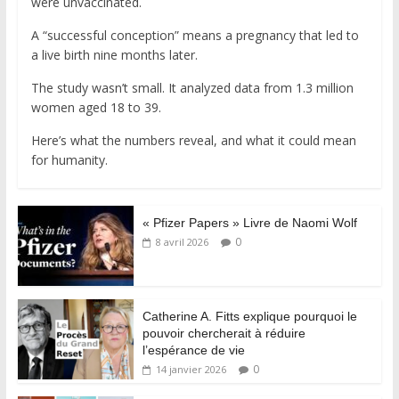
were unvaccinated.
A “successful conception” means a pregnancy that led to
a live birth nine months later.
The study wasn’t small. It analyzed data from 1.3 million
women aged 18 to 39.
Here’s what the numbers reveal, and what it could mean
for humanity.
« Pfizer Papers » Livre de Naomi Wolf
0
8 avril 2026
Catherine A. Fitts explique pourquoi le
pouvoir chercherait à réduire
l’espérance de vie
0
14 janvier 2026