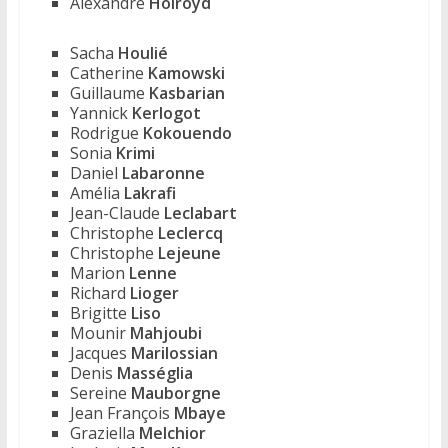
Alexandre
Holroyd
Sacha
Houlié
Catherine
Kamowski
Guillaume
Kasbarian
Yannick
Kerlogot
Rodrigue
Kokouendo
Sonia
Krimi
Daniel
Labaronne
Amélia
Lakrafi
Jean-Claude
Leclabart
Christophe
Leclercq
Christophe
Lejeune
Marion
Lenne
Richard
Lioger
Brigitte
Liso
Mounir
Mahjoubi
Jacques
Marilossian
Denis
Masséglia
Sereine
Mauborgne
Jean François
Mbaye
Graziella
Melchior