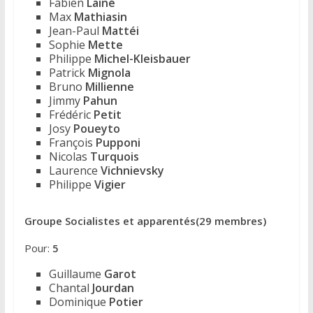
Fabien
Lainé
Max
Mathiasin
Jean-Paul
Mattéi
Sophie
Mette
Philippe
Michel-Kleisbauer
Patrick
Mignola
Bruno
Millienne
Jimmy
Pahun
Frédéric
Petit
Josy
Poueyto
François
Pupponi
Nicolas
Turquois
Laurence
Vichnievsky
Philippe
Vigier
Groupe Socialistes et apparentés(29 membres)
Pour:
5
Guillaume
Garot
Chantal
Jourdan
Dominique
Potier