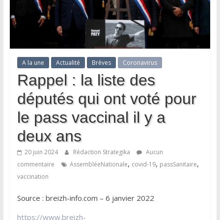
A la une
Actualité
Brèves
Coronavirus
Rappel : la liste des
députés qui ont voté pour
le pass vaccinal il y a
deux ans
20 juin 2024
Rédaction Strategika
Aucun
,
,
,
commentaire
AssembléeNationale
covid-19
passSanitaire
vaccination
Source : breizh-info.com – 6 janvier 2022
https://www.breizh-