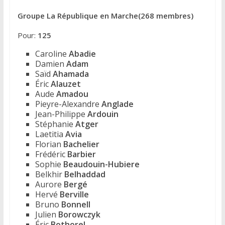
Groupe La République en Marche(268 membres)
Pour:
125
Caroline
Abadie
Damien
Adam
Saïd
Ahamada
Éric
Alauzet
Aude
Amadou
Pieyre-Alexandre
Anglade
Jean-Philippe
Ardouin
Stéphanie
Atger
Laetitia
Avia
Florian
Bachelier
Frédéric
Barbier
Sophie
Beaudouin-Hubiere
Belkhir
Belhaddad
Aurore
Bergé
Hervé
Berville
Bruno
Bonnell
Julien
Borowczyk
Éric
Bothorel