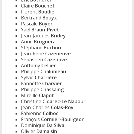
Claire
Bouchet
Florent
Boudié
Bertrand
Bouyx
Pascale
Boyer
Yaël
Braun-Pivet
Jean-Jacques
Bridey
Anne
Brugnera
Stéphane
Buchou
Jean-René
Cazeneuve
Sébastien
Cazenove
Anthony
Cellier
Philippe
Chalumeau
Sylvie
Charrière
Fannette
Charvier
Philippe
Chassaing
Mireille
Clapot
Christine
Cloarec-Le Nabour
Jean-Charles
Colas-Roy
Fabienne
Colboc
François
Cormier-Bouligeon
Dominique
Da Silva
Olivier
Damaisin