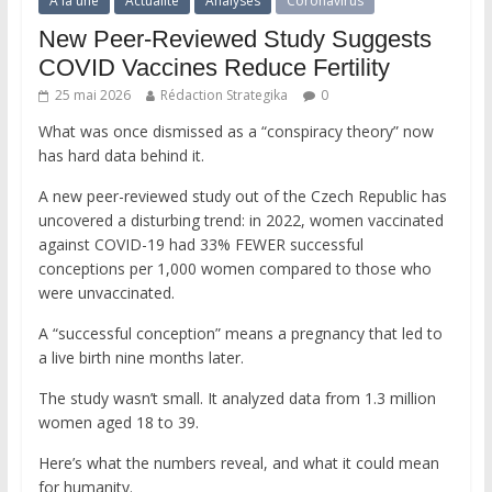
A la une
Actualité
Analyses
Coronavirus
New Peer-Reviewed Study Suggests
COVID Vaccines Reduce Fertility
25 mai 2026
Rédaction Strategika
0
What was once dismissed as a “conspiracy theory” now
has hard data behind it.
A new peer-reviewed study out of the Czech Republic has
uncovered a disturbing trend: in 2022, women vaccinated
against COVID-19 had 33% FEWER successful
conceptions per 1,000 women compared to those who
were unvaccinated.
A “successful conception” means a pregnancy that led to
a live birth nine months later.
The study wasn’t small. It analyzed data from 1.3 million
women aged 18 to 39.
Here’s what the numbers reveal, and what it could mean
for humanity.