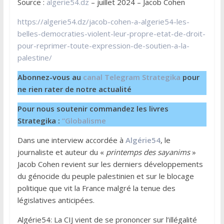
Source :
algerie54.dz
– juillet 2024 – Jacob Cohen
https://algerie54.dz/jacob-cohen-a-algerie54-les-
belles-democraties-violent-leur-propre-etat-de-droit-
pour-reprimer-toute-expression-de-soutien-a-la-
palestine/
Abonnez-vous au
canal Telegram Strategika
pour
ne rien rater de notre actualité
Pour nous soutenir commandez les livres
Strategika :
“Globalisme
Dans une interview accordée à
Algérie54
, le
journaliste et auteur du «
printemps des sayanims
»
Jacob Cohen revient sur les derniers développements
du génocide du peuple palestinien et sur le blocage
politique que vit la France malgré la tenue des
législatives anticipées.
Algérie54: La CIJ vient de se prononcer sur l’illégalité