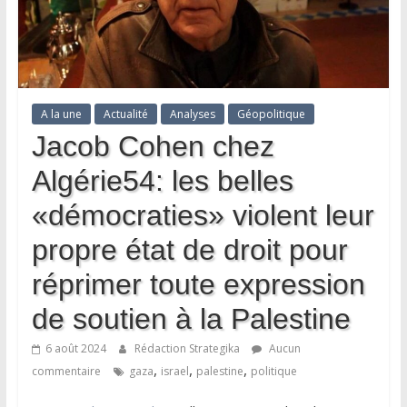
A la une
Actualité
Analyses
Géopolitique
Jacob Cohen chez
Algérie54: les belles
«démocraties» violent leur
propre état de droit pour
réprimer toute expression
de soutien à la Palestine
6 août 2024
Rédaction Strategika
Aucun
,
,
,
commentaire
gaza
israel
palestine
politique