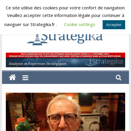
Skip
Ce site utilise des cookies pour votre confort de navigation.
dimanche, août 9, 2026
to
Veuillez accepter cette information légale pour continuer à
content
naviguer sur Strategika.fr .
Cookie settings
Accepter
Strategika
Expertise
et
Analyses
géostratégiques