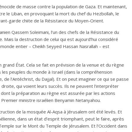
génocide de masse contre la population de Gaza. Et maintenant,
re le Liban, en provoquant la mort du chef du Hezbollah, le
’avant-garde chiite de la Résistance du Moyen-Orient.
iranien Qassem Soleimani, l’un des chefs de la Résistance du
 Mais la destruction de celui qui est aujourd’hui considéré
u monde entier – Cheikh Seyyed Hassan Nasrallah – est
n grand État. Cela se fait en prévision de la venue et du règne
us les peuples du monde à Israël (dans la compréhension
, de l’Antéchrist, du Dajjal). Et on peut imaginer ce qui se passe
droite, qui voient leurs succès. Ils ne peuvent l’interpréter
dont la préparation au règne est assurée par les actions
 Premier ministre israélien Benyamin Netanyahou.
struction de la mosquée Al-Aqsa à Jérusalem ont été levés. Et
élienne, dans un état d’esprit triomphant, peut le faire, après
 Temple sur le Mont du Temple de Jérusalem. Et l’Occident dans