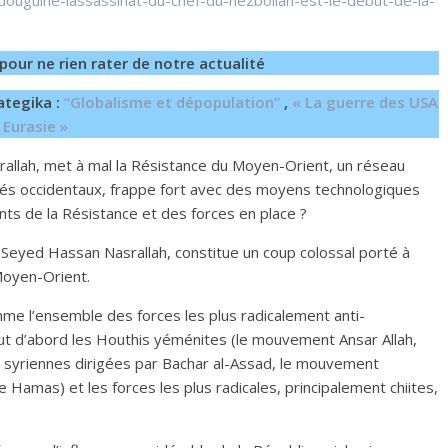
-douguine-lassassinat-du-chef-du-hezbollah-est-le-debut-de-la-
pour ne rien rater de notre actualité
ategika :
“Globalisme et dépopulation”
,
« La guerre des USA
 Eurasie »
rallah, met à mal la Résistance du Moyen-Orient, un réseau
 alliés occidentaux, frappe fort avec des moyens technologiques
ts de la Résistance et des forces en place ?
 Seyed Hassan Nasrallah, constitue un coup colossal porté à
Moyen-Orient.
e l’ensemble des forces les plus radicalement anti-
ut d’abord les Houthis yéménites (le mouvement Ansar Allah,
es syriennes dirigées par Bachar al-Assad, le mouvement
 Hamas) et les forces les plus radicales, principalement chiites,