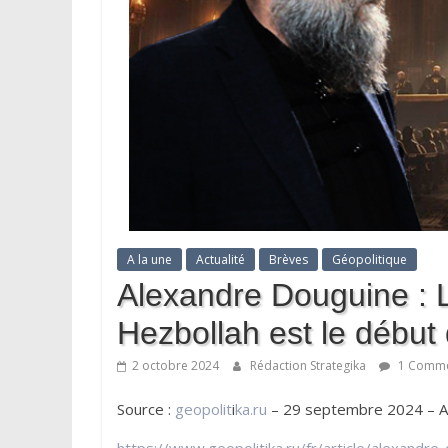
A la une
Actualité
Brèves
Géopolitique
Alexandre Douguine : L
Hezbollah est le début
2 octobre 2024
Rédaction Strategika
1 Comme
Source :
geopolit
i
ka.ru
– 29 septembre 2024 – A