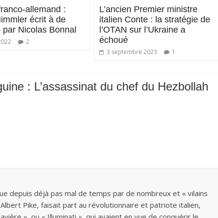
franco-allemand :
L’ancien Premier ministre
immler écrit à de
italien Conte : la stratégie de
– par Nicolas Bonnal
l’OTAN sur l’Ukraine a
échoué
2022
2
3 septembre 2023
1
uine : L’assassinat du chef du Hezbollah
ue depuis déjà pas mal de temps par de nombreux et « vilains
lbert Pike, faisait part au révolutionnaire et patriote italien,
vière », ou « Illuminati », qui avaient en vue de conquérir le