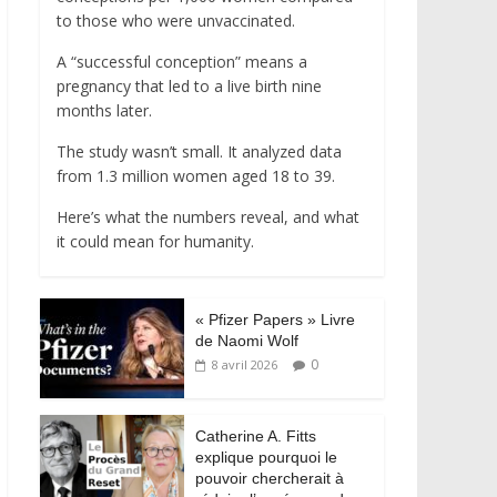
to those who were unvaccinated.
A “successful conception” means a
pregnancy that led to a live birth nine
months later.
The study wasn’t small. It analyzed data
from 1.3 million women aged 18 to 39.
Here’s what the numbers reveal, and what
it could mean for humanity.
« Pfizer Papers » Livre
de Naomi Wolf
0
8 avril 2026
Catherine A. Fitts
explique pourquoi le
pouvoir chercherait à