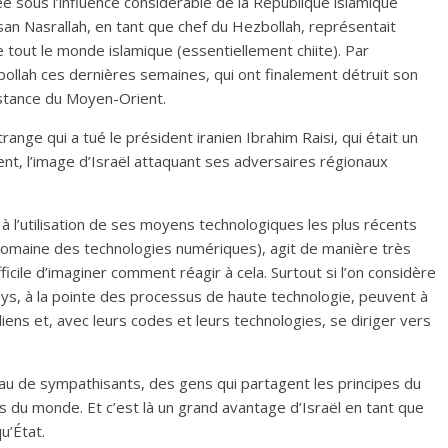
 sous l’influence considérable de la République islamique
assan Nasrallah, en tant que chef du Hezbollah, représentait
e tout le monde islamique (essentiellement chiite). Par
ollah ces dernières semaines, qui ont finalement détruit son
istance du Moyen-Orient.
nge qui a tué le président iranien Ibrahim Raisi, qui était un
nt, l’image d’Israël attaquant ses adversaires régionaux
t à l’utilisation de ses moyens technologiques les plus récents
e domaine des technologies numériques), agit de manière très
fficile d’imaginer comment réagir à cela. Surtout si l’on considère
s, à la pointe des processus de haute technologie, peuvent à
ens et, avec leurs codes et leurs technologies, se diriger vers
eau de sympathisants, des gens qui partagent les principes du
ys du monde. Et c’est là un grand avantage d’Israël en tant que
u’État.