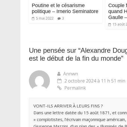
Poutine et le césarisme
Couple 
politique – Irnerio Seminatore
quand H
Gaulle 
5 mai 2022
3
15 août 
Une pensée sur “
Alexandre Doug
est le début de la fin du monde
”
Annwn
2 octobre 2024 à 11 h 51 min
Permalink
VONT-ILS ARRIVER À LEURS FINS ?
Dans une lettre datée du 15 août 1871, et conn
» complotistes, l’écrivain maçonnique américain, A
Giuseppe Mazzini, d’un plan des « Illuminés de Ba