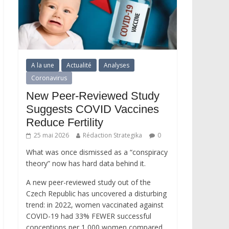
A la une
Actualité
Analyses
Coronavirus
New Peer-Reviewed Study
Suggests COVID Vaccines
Reduce Fertility
25 mai 2026
Rédaction Strategika
0
What was once dismissed as a “conspiracy
theory” now has hard data behind it.
A new peer-reviewed study out of the
Czech Republic has uncovered a disturbing
trend: in 2022, women vaccinated against
COVID-19 had 33% FEWER successful
conceptions per 1,000 women compared