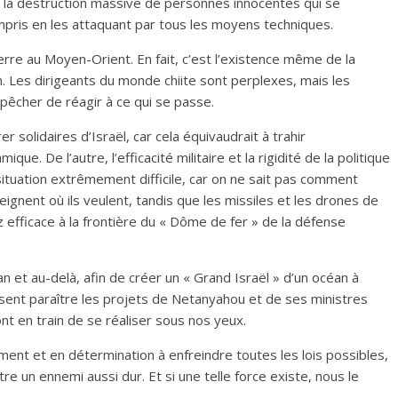
 la destruction massive de personnes innocentes qui se
ompris en les attaquant par tous les moyens techniques.
uerre au Moyen-Orient. En fait, c’est l’existence même de la
 Les dirigeants du monde chiite sont perplexes, mais les
pêcher de réagir à ce qui se passe.
 solidaires d’Israël, car cela équivaudrait à trahir
ue. De l’autre, l’efficacité militaire et la rigidité de la politique
 situation extrêmement difficile, car on ne sait pas comment
teignent où ils veulent, tandis que les missiles et les drones de
efficace à la frontière du « Dôme de fer » de la défense
n et au-delà, afin de créer un « Grand Israël » d’un océan à
ssent paraître les projets de Netanyahou et de ses ministres
ont en train de se réaliser sous nos yeux.
ent et en détermination à enfreindre toutes les lois possibles,
re un ennemi aussi dur. Et si une telle force existe, nous le