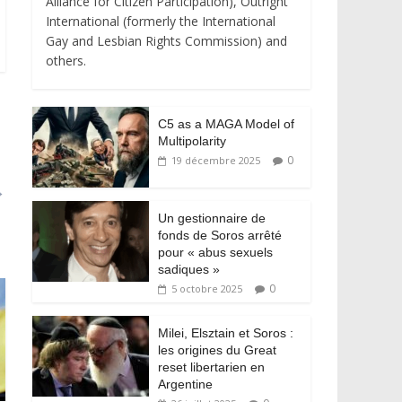
Alliance for Citizen Participation), Outright
International (formerly the International
Gay and Lesbian Rights Commission) and
others.
C5 as a MAGA Model of
Multipolarity
0
19 décembre 2025
→
Un gestionnaire de
fonds de Soros arrêté
pour « abus sexuels
sadiques »
0
5 octobre 2025
Milei, Elsztain et Soros :
les origines du Great
reset libertarien en
Argentine