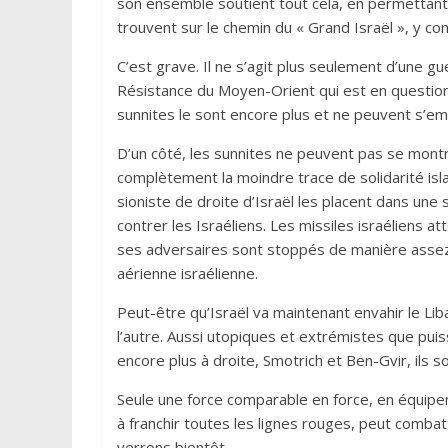
son ensemble soutient tout cela, en permettant
trouvent sur le chemin du « Grand Israël », y c
C’est grave. Il ne s’agit plus seulement d’une g
Résistance du Moyen-Orient qui est en question.
sunnites le sont encore plus et ne peuvent s’em
D’un côté, les sunnites ne peuvent pas se montrer
complètement la moindre trace de solidarité islamiq
sioniste de droite d’Israël les placent dans une
contrer les Israéliens. Les missiles israéliens at
ses adversaires sont stoppés de manière assez 
aérienne israélienne.
Peut-être qu’Israël va maintenant envahir le Liba
l’autre. Aussi utopiques et extrémistes que pui
encore plus à droite, Smotrich et Ben-Gvir, ils s
Seule une force comparable en force, en équipem
à franchir toutes les lignes rouges, peut combatt
verrons bientôt.