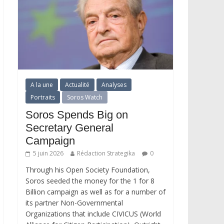
A la une
Actualité
Analyses
Portraits
Soros Watch
Soros Spends Big on
Secretary General
Campaign
5 juin 2026
Rédaction Strategika
0
Through his Open Society Foundation,
Soros seeded the money for the 1 for 8
Billion campaign as well as for a number of
its partner Non-Governmental
Organizations that include CIVICUS (World