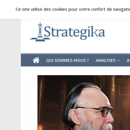
Skip
samedi, août 8, 2026
Ce site utilise des cookies pour votre confort de navigati
to
content
Strategika
Expertise
et
Analyses
géostratégiques
QUI SOMMES-NOUS ?
ANALYSES
A