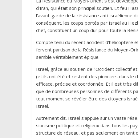
La Résistance du Moyen-Orient s’est développée
d’Iran, qui était son principal soutien. Et feu H
l’avant-garde de la résistance anti-israélienne d
conséquent, les coups portés par Israël au Hezb
chef, constituent un coup dur pour toute la Rés
Compte tenu du récent accident d’hélicoptère étra
fervent partisan de la Résistance du Moyen-Orie
semble véritablement épique.
Israël, grâce au soutien de l’Occident collectif e
(et ils ont été et restent des pionniers dans l
efficace, précise et coordonnée. Et il est très di
que de nombreuses personnes de différents pay
tout moment se révéler être des citoyens israéli
Israël.
Autrement dit, Israël s’appuie sur un vaste rés
sionisme politique et religieux dans tous les pa
structure de réseau, et pas seulement en tant q