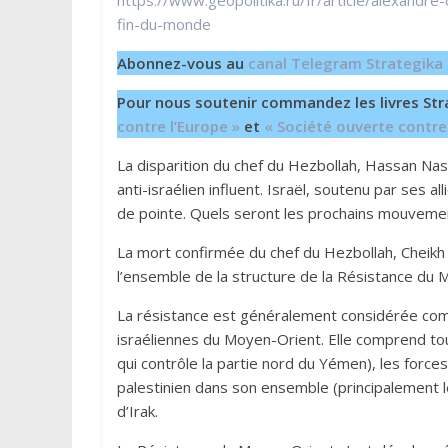
https://www.geopolitika.ru/fr/article/alexandre
fin-du-monde
Abonnez-vous au
canal Telegram Strategika
Pour nous soutenir commandez les livres Str
contre l’Europe »
et
« Société ouverte contre
La disparition du chef du Hezbollah, Hassan Nas
anti-israélien influent. Israël, soutenu par ses
de pointe. Quels seront les prochains mouvemen
La mort confirmée du chef du Hezbollah, Cheikh
l’ensemble de la structure de la Résistance du 
La résistance est généralement considérée comm
israéliennes du Moyen-Orient. Elle comprend to
qui contrôle la partie nord du Yémen), les forc
palestinien dans son ensemble (principalement le
d’Irak.