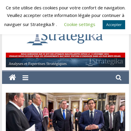
Skip
Ce site utilise des cookies pour votre confort de navigation.
jeudi, août 6, 2026
to
Veuillez accepter cette information légale pour continuer à
content
naviguer sur Strategika.fr .
Cookie settings
Accepter
Strategika
Expertise
et
Analyses
géostratégiques