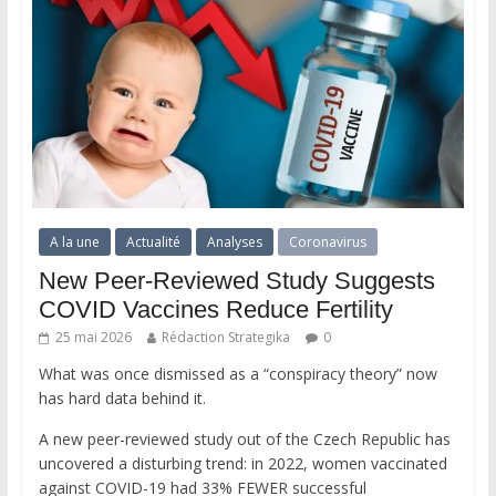
A la une
Actualité
Analyses
Coronavirus
New Peer-Reviewed Study Suggests
COVID Vaccines Reduce Fertility
25 mai 2026
Rédaction Strategika
0
What was once dismissed as a “conspiracy theory” now
has hard data behind it.
A new peer-reviewed study out of the Czech Republic has
uncovered a disturbing trend: in 2022, women vaccinated
against COVID-19 had 33% FEWER successful