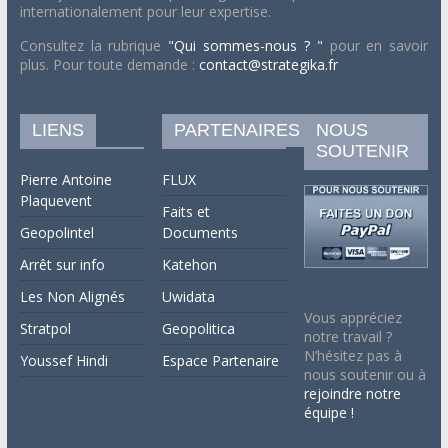
internationalement pour leur expertise.
Consultez la rubrique
"Qui sommes-nous ? "
pour en savoir
plus. Pour toute demande :
contact@strategika.fr
LIENS
PARTENAIRES
NOUS
SOUTENIR
Pierre Antoine
FLUX
Plaquevent
Faits et
Geopolintel
Documents
Arrêt sur info
Katehon
Les Non Alignés
Uwidata
Vous appréciez
Stratpol
Geopolitica
notre travail ?
N’hésitez pas à
Youssef Hindi
Espace Partenaire
nous soutenir ou à
rejoindre notre
équipe !