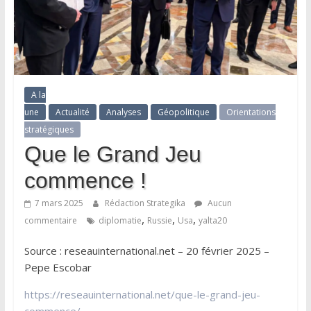
A la
une
Actualité
Analyses
Géopolitique
Orientations
stratégiques
Que le Grand Jeu
commence !
7 mars 2025
Rédaction Strategika
Aucun
,
,
,
commentaire
diplomatie
Russie
Usa
yalta20
Source : reseauinternational.net – 20 février 2025 –
Pepe Escobar
https://reseauinternational.net/que-le-grand-jeu-
commence/