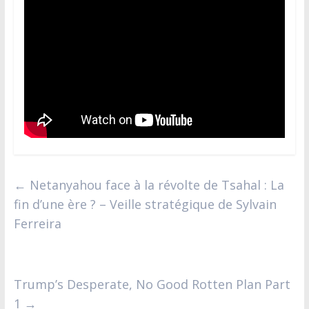
←
Netanyahou face à la révolte de Tsahal : La
fin d’une ère ? – Veille stratégique de Sylvain
Ferreira
Trump’s Desperate, No Good Rotten Plan Part
1
→