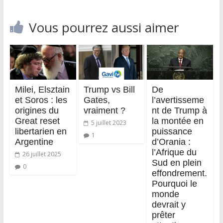
Vous pourrez aussi aimer
Milei, Elsztain
Trump vs Bill
De
et Soros : les
Gates,
l’avertisseme
origines du
vraiment ?
nt de Trump à
Great reset
la montée en
5 juillet 2023
libertarien en
puissance
1
Argentine
d’Orania :
l’Afrique du
26 juillet 2025
Sud en plein
0
effondrement.
Pourquoi le
monde
devrait y
prêter