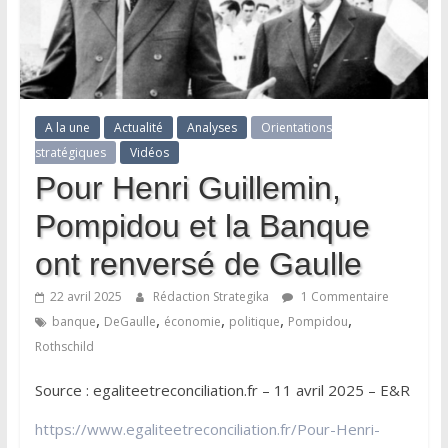
A la une
Actualité
Analyses
Orientations
stratégiques
Vidéos
Pour Henri Guillemin,
Pompidou et la Banque
ont renversé de Gaulle
22 avril 2025
Rédaction Strategika
1 Commentaire
,
,
,
,
,
banque
DeGaulle
économie
politique
Pompidou
Rothschild
Source : egaliteetreconciliation.fr – 11 avril 2025 – E&R
https://www.egaliteetreconciliation.fr/Pour-Henri-