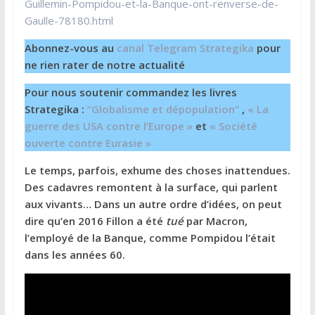
Guillemin-Pompidou-et-la-Banque-ont-renverse-de-
Gaulle-78180.html
Abonnez-vous au
canal Telegram Strategika
pour
ne rien rater de notre actualité
Pour nous soutenir commandez les livres
Strategika :
“Globalisme et dépopulation”
,
« La
guerre des USA contre l’Europe »
et
« Société
ouverte contre Eurasie »
Le temps, parfois, exhume des choses inattendues.
Des cadavres remontent à la surface, qui parlent
aux vivants… Dans un autre ordre d’idées, on peut
dire qu’en 2016 Fillon a été
tué
par Macron,
l’employé de la Banque, comme Pompidou l’était
dans les années 60.