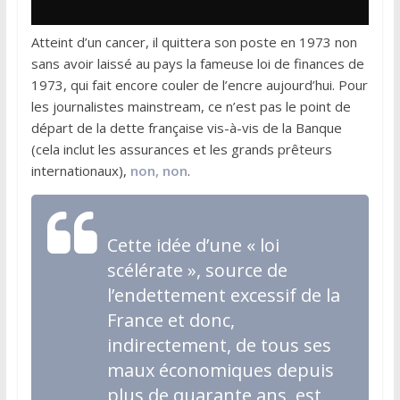
Atteint d’un cancer, il quittera son poste en 1973 non
sans avoir laissé au pays la fameuse loi de finances de
1973, qui fait encore couler de l’encre aujourd’hui. Pour
les journalistes mainstream, ce n’est pas le point de
départ de la dette française vis-à-vis de la Banque
(cela inclut les assurances et les grands prêteurs
internationaux),
non, non
.
Cette idée d’une « loi
scélérate », source de
l’endettement excessif de la
France et donc,
indirectement, de tous ses
maux économiques depuis
plus de quarante ans, est