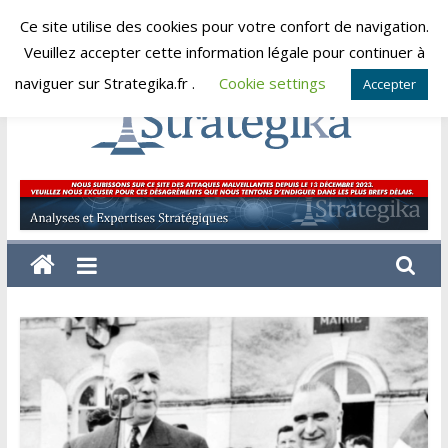
Skip
Ce site utilise des cookies pour votre confort de navigation.
vendredi, août 7, 2026
to
Veuillez accepter cette information légale pour continuer à
content
naviguer sur Strategika.fr .
Cookie settings
Accepter
Strategika
Expertise
et
Analyses
géostratégiques