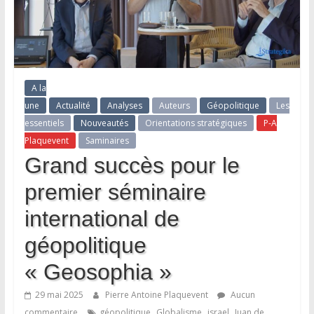
A la
une
Actualité
Analyses
Auteurs
Géopolitique
Les
essentiels
Nouveautés
Orientations stratégiques
P-A
Plaquevent
Saminaires
Grand succès pour le
premier séminaire
international de
géopolitique
« Geosophia »
29 mai 2025
Pierre Antoine Plaquevent
Aucun
,
,
,
commentaire
géopolitique
Globalisme
israel
Juan de