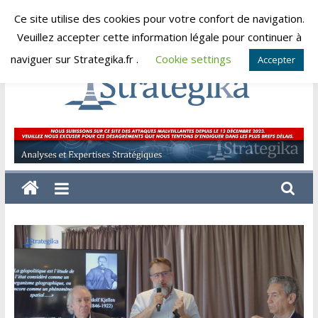
Skip
Ce site utilise des cookies pour votre confort de navigation.
vendredi, août 7, 2026
to
Veuillez accepter cette information légale pour continuer à
content
naviguer sur Strategika.fr .
Cookie settings
Accepter
Strategika
Expertise
et
Analyses
géostratégiques