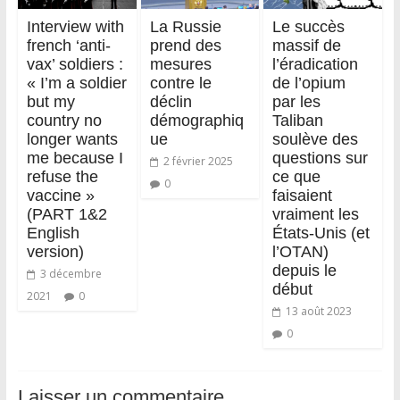
Interview with
La Russie
Le succès
french ‘anti-
prend des
massif de
vax’ soldiers :
mesures
l’éradication
« I’m a soldier
contre le
de l’opium
but my
déclin
par les
country no
démographiq
Taliban
longer wants
ue
soulève des
me because I
questions sur
2 février 2025
refuse the
ce que
0
vaccine »
faisaient
(PART 1&2
vraiment les
English
États-Unis (et
version)
l’OTAN)
depuis le
3 décembre
début
2021
0
13 août 2023
0
Laisser un commentaire