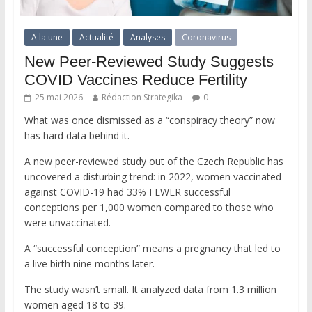
A la une
Actualité
Analyses
Coronavirus
New Peer-Reviewed Study Suggests
COVID Vaccines Reduce Fertility
25 mai 2026
Rédaction Strategika
0
What was once dismissed as a “conspiracy theory” now
has hard data behind it.
A new peer-reviewed study out of the Czech Republic has
uncovered a disturbing trend: in 2022, women vaccinated
against COVID-19 had 33% FEWER successful
conceptions per 1,000 women compared to those who
were unvaccinated.
A “successful conception” means a pregnancy that led to
a live birth nine months later.
The study wasn’t small. It analyzed data from 1.3 million
women aged 18 to 39.