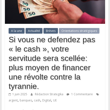
A la une
Actualité
Brèves
Orientations stratégiques
Si vous ne defendez pas
« le cash », votre
servitude sera scellée:
plus moyen de financer
une révolte contre la
tyrannie.
1 juin 2025
Rédaction Strategika
1 Commentaire
,
,
,
,
argent
banques
cash
Digital
UE