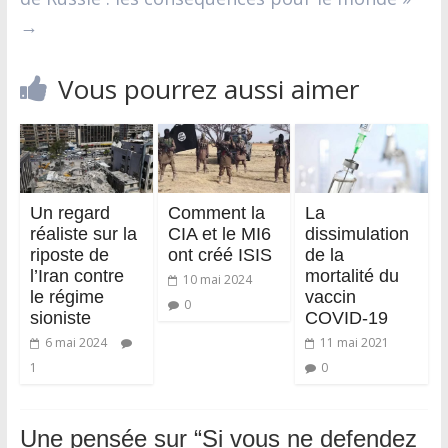
→
Vous pourrez aussi aimer
Un regard
Comment la
La
réaliste sur la
CIA et le MI6
dissimulation
riposte de
ont créé ISIS
de la
l’Iran contre
mortalité du
10 mai 2024
le régime
vaccin
0
sioniste
COVID-19
6 mai 2024
11 mai 2021
1
0
Une pensée sur “
Si vous ne defendez