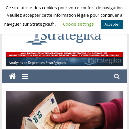
Skip
Ce site utilise des cookies pour votre confort de navigation.
samedi, août 8, 2026
to
Veuillez accepter cette information légale pour continuer à
content
naviguer sur Strategika.fr .
Cookie settings
Accepter
Strategika
Expertise
et
Analyses
géostratégiques