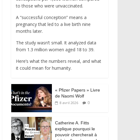
to those who were unvaccinated.
A “successful conception” means a
pregnancy that led to a live birth nine
months later.
The study wasn’t small. It analyzed data
from 1.3 million women aged 18 to 39.
Here’s what the numbers reveal, and what
it could mean for humanity.
« Pfizer Papers » Livre
de Naomi Wolf
0
8 avril 2026
Catherine A. Fitts
explique pourquoi le
pouvoir chercherait à