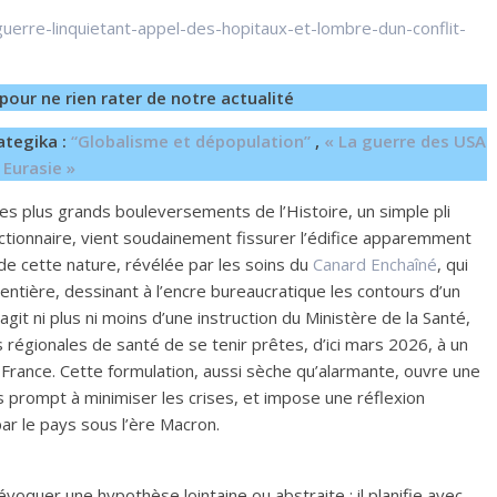
guerre-linquietant-appel-des-hopitaux-et-lombre-dun-conflit-
pour ne rien rater de notre actualité
ategika :
“Globalisme et dépopulation”
,
« La guerre des USA
 Eurasie »
es plus grands bouleversements de l’Histoire, un simple pli
nctionnaire, vient soudainement fissurer l’édifice apparemment
 de cette nature, révélée par les soins du
Canard Enchaîné
, qui
 entière, dessinant à l’encre bureaucratique les contours d’un
agit ni plus ni moins d’une instruction du Ministère de la Santé,
 régionales de santé de se tenir prêtes, d’ici mars 2026, à un
 France. Cette formulation, aussi sèche qu’alarmante, ouvre une
rs prompt à minimiser les crises, et impose une réflexion
ar le pays sous l’ère Macron.
oquer une hypothèse lointaine ou abstraite ; il planifie avec