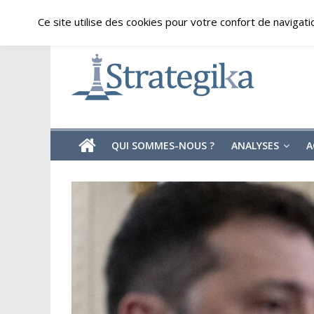
Skip
samedi, août 8, 2026
Ce site utilise des cookies pour votre confort de navigati
to
content
Strategika
Expertise
et
Analyses
géostratégiques
QUI SOMMES-NOUS ?
ANALYSES
A