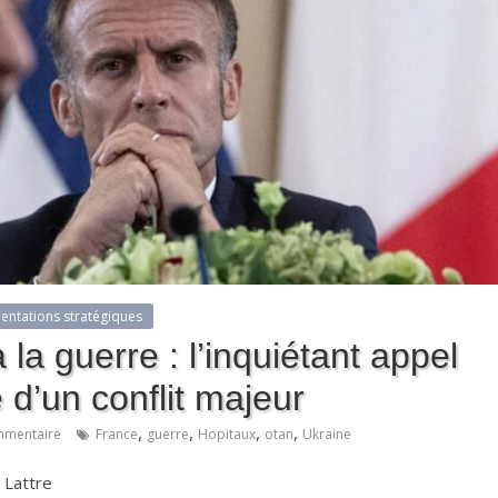
ientations stratégiques
la guerre : l’inquiétant appel
 d’un conflit majeur
,
,
,
,
mentaire
France
guerre
Hopitaux
otan
Ukraine
 Lattre