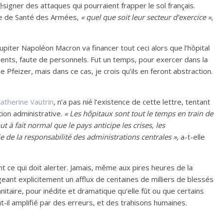
signer des attaques qui pourraient frapper le sol français.
ice de Santé des Armées,
« quel que soit leur secteur d’exercice »
,
iter Napoléon Macron va financer tout ceci alors que l’hôpital
ments, faute de personnels. Fut un temps, pour exercer dans la
de Pfeizer, mais dans ce cas, je crois qu’ils en feront abstraction.
atherine Vautrin
, n’a pas nié l’existence de cette lettre, tentant
tion administrative.
« Les hôpitaux sont tout le temps en train de
ut à fait normal que le pays anticipe les crises, les
ie de la responsabilité des administrations centrales »
, a-t-elle
t ce qui doit alerter. Jamais, même aux pires heures de la
eant explicitement un afflux de centaines de milliers de blessés
anitaire, pour inédite et dramatique qu’elle fût ou que certains
 fût-il amplifié par des erreurs, et des trahisons humaines.