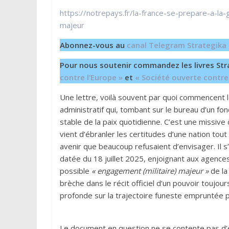
https://notrepays.fr/la-france-se-prepare-a-la-
majeur
Abonnez-vous au
canal Telegram Strategika
Pour nous soutenir commandez les livres Str
contre l’Europe »
et
« Société ouverte contre
Une lettre, voilà souvent par quoi commencent l
administratif qui, tombant sur le bureau d’un fo
stable de la paix quotidienne. C’est une missive
vient d’ébranler les certitudes d’une nation tout
avenir que beaucoup refusaient d’envisager. Il s’
datée du 18 juillet 2025, enjoignant aux agences
possible
« engagement (militaire) majeur »
de la
brèche dans le récit officiel d’un pouvoir toujou
profonde sur la trajectoire funeste empruntée p
Le document en question ne se contente pas d’év