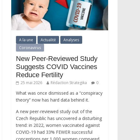
A la une
Actualité
Analyses
Coronavirus
New Peer-Reviewed Study
Suggests COVID Vaccines
Reduce Fertility
25 mai 2026
Rédaction Strategika
0
What was once dismissed as a “conspiracy
theory” now has hard data behind it.
A new peer-reviewed study out of the
Czech Republic has uncovered a disturbing
trend: in 2022, women vaccinated against
COVID-19 had 33% FEWER successful
conceptions per 1,000 women compared