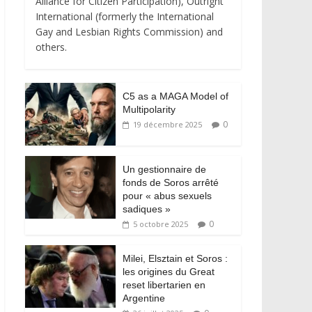
Alliance for Citizen Participation), Outright
International (formerly the International
Gay and Lesbian Rights Commission) and
others.
C5 as a MAGA Model of
Multipolarity
0
19 décembre 2025
Un gestionnaire de
fonds de Soros arrêté
pour « abus sexuels
sadiques »
0
5 octobre 2025
Milei, Elsztain et Soros :
les origines du Great
reset libertarien en
Argentine