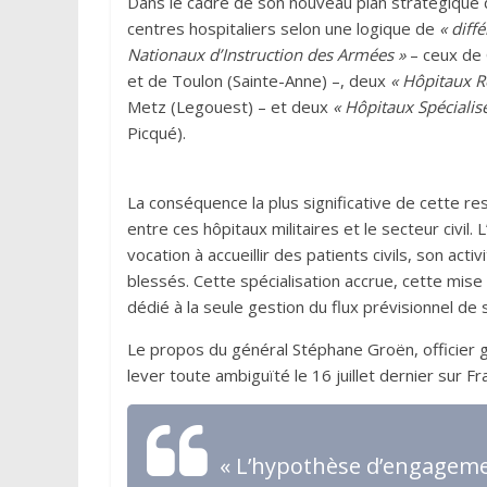
Dans le cadre de son nouveau plan stratégique d
centres hospitaliers selon une logique de
« diff
Nationaux d’Instruction des Armées »
– ceux de 
et de Toulon (Sainte-Anne) –, deux
« Hôpitaux 
Metz (Legouest) – et deux
« Hôpitaux Spécialis
Picqué).
La conséquence la plus significative de cette r
entre ces hôpitaux militaires et le secteur civil
vocation à accueillir des patients civils, son act
blessés. Cette spécialisation accrue, cette mise e
dédié à la seule gestion du flux prévisionnel de 
Le propos du général Stéphane Groën, officier g
lever toute ambiguïté le 16 juillet dernier sur Fr
« L’hypothèse d’engageme