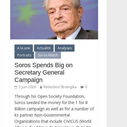
A la une
Actualité
Analyses
Portraits
Soros Watch
Soros Spends Big on
Secretary General
Campaign
5 juin 2026
Rédaction Strategika
0
Through his Open Society Foundation,
Soros seeded the money for the 1 for 8
Billion campaign as well as for a number of
its partner Non-Governmental
Organizations that include CIVICUS (World