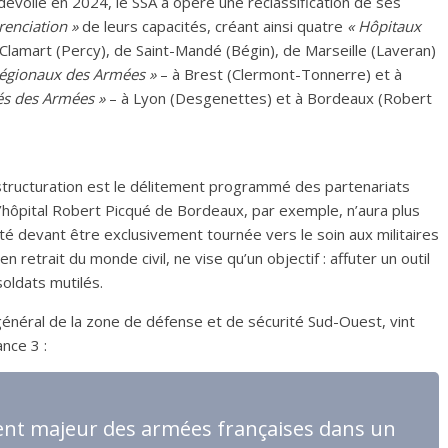
évoilé en 2024, le SSA a opéré une reclassification de ses
érenciation »
de leurs capacités, créant ainsi quatre
« Hôpitaux
Clamart (Percy), de Saint-Mandé (Bégin), de Marseille (Laveran)
Régionaux des Armées »
– à Brest (Clermont-Tonnerre) et à
és des Armées »
– à Lyon (Desgenettes) et à Bordeaux (Robert
estructuration est le délitement programmé des partenariats
. L’hôpital Robert Picqué de Bordeaux, par exemple, n’aura plus
ivité devant être exclusivement tournée vers le soin aux militaires
n retrait du monde civil, ne vise qu’un objectif : affuter un outil
soldats mutilés.
énéral de la zone de défense et de sécurité Sud-Ouest, vint
ance 3 :
nt majeur des armées françaises dans un