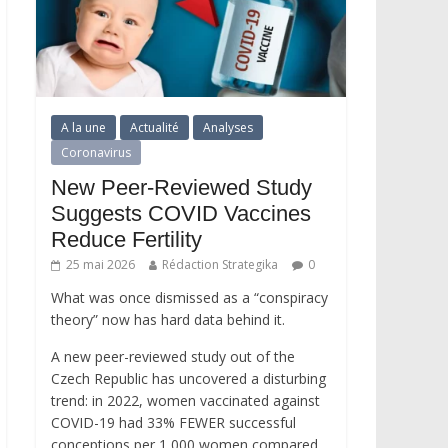
A la une
Actualité
Analyses
Coronavirus
New Peer-Reviewed Study
Suggests COVID Vaccines
Reduce Fertility
25 mai 2026
Rédaction Strategika
0
What was once dismissed as a “conspiracy
theory” now has hard data behind it.
A new peer-reviewed study out of the
Czech Republic has uncovered a disturbing
trend: in 2022, women vaccinated against
COVID-19 had 33% FEWER successful
conceptions per 1,000 women compared