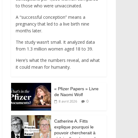
to those who were unvaccinated.
A “successful conception” means a
pregnancy that led to a live birth nine
months later.
The study wasn’t small. It analyzed data
from 1.3 million women aged 18 to 39.
Here’s what the numbers reveal, and what
it could mean for humanity.
« Pfizer Papers » Livre
de Naomi Wolf
0
8 avril 2026
Catherine A. Fitts
explique pourquoi le
pouvoir chercherait à