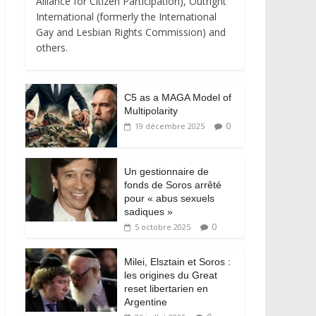
Alliance for Citizen Participation), Outright
International (formerly the International
Gay and Lesbian Rights Commission) and
others.
C5 as a MAGA Model of
Multipolarity
0
19 décembre 2025
Un gestionnaire de
fonds de Soros arrêté
pour « abus sexuels
sadiques »
0
5 octobre 2025
Milei, Elsztain et Soros :
les origines du Great
reset libertarien en
Argentine