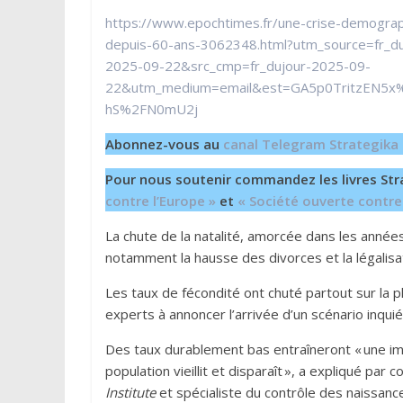
https://www.epochtimes.fr/une-crise-demograp
depuis-60-ans-3062348.html?utm_source=fr_du
2025-09-22&src_cmp=fr_dujour-2025-09-
22&utm_medium=email&est=GA5p0TritzEN5
hS%2FN0mU2j
Abonnez-vous au
canal Telegram Strategika
Pour nous soutenir commandez les livres Str
contre l’Europe »
et
« Société ouverte contre
La chute de la natalité, amorcée dans les année
notamment la hausse des divorces et la légalisa
Les taux de fécondité ont chuté partout sur la
experts à annoncer l’arrivée d’un scénario inquié
Des taux durablement bas entraîneront « une im
population vieillit et disparaît », a expliqué pa
Institute
et spécialiste du contrôle des naissanc