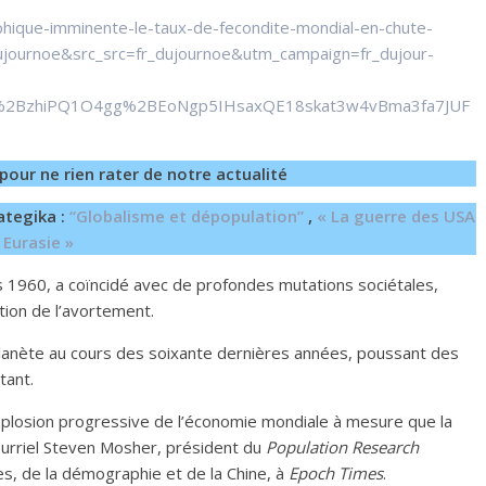
hique-imminente-le-taux-de-fecondite-mondial-en-chute-
journoe&src_src=fr_dujournoe&utm_campaign=fr_dujour-
x%2BzhiPQ1O4gg%2BEoNgp5IHsaxQE18skat3w4vBma3fa7JUF
pour ne rien rater de notre actualité
ategika :
“Globalisme et dépopulation”
,
« La guerre des USA
 Eurasie »
s 1960, a coïncidé avec de profondes mutations sociétales,
tion de l’avortement.
 planète au cours des soixante dernières années, poussant des
tant.
plosion progressive de l’économie mondiale à mesure que la
r courriel Steven Mosher, président du
Population Research
es, de la démographie et de la Chine, à
Epoch Times
.