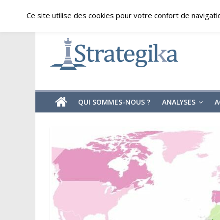
Skip
vendredi, août 7, 2026
Ce site utilise des cookies pour votre confort de navigati
to
content
Strategika
Expertise
et
Analyses
géostratégiques
QUI SOMMES-NOUS ?
ANALYSES
A