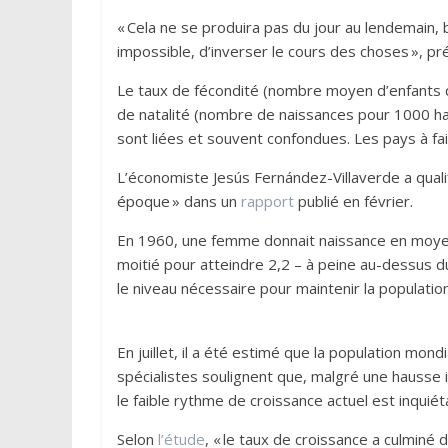
« Cela ne se produira pas du jour au lendemain, bi
impossible, d’inverser le cours des choses », préc
Le taux de fécondité (nombre moyen d’enfants 
de natalité (nombre de naissances pour 1000 ha
sont liées et souvent confondues. Les pays à faib
L’économiste Jesús Fernández-Villaverde a qualif
époque » dans un
rapport
publié en février.
En 1960, une femme donnait naissance en moyenn
moitié pour atteindre 2,2 – à peine au-dessus 
le niveau nécessaire pour maintenir la population
En juillet, il a été estimé que la population mond
spécialistes soulignent que, malgré une hausse 
le faible rythme de croissance actuel est inquiét
Selon
l’étude
, « le taux de croissance a culminé