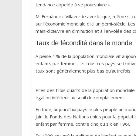
tendance appelée à se poursuivre ».
M. Fernández-Villaverde avertit que, même si ce
sur l’économie mondiale d’ici un demi-siècle. Les
main-d’œuvre en diminution et à l’envolée des coû
Taux de fécondité dans le monde
À peine 4 % de la population mondiale vit aujour
enfants par femme – et tous ces pays se trouve
taux sont généralement plus bas qu’autrefois.
Près des trois quarts de la population mondiale
égal ou inférieur au seuil de remplacement.
En Inde, aujourd’hui pays le plus peuplé au mond
juin, le Fonds des Nations unies pour la populat
enfant par femme, contre cinq ou six en 1960.
En 1990, malgré la politique de l’enfant unique, l