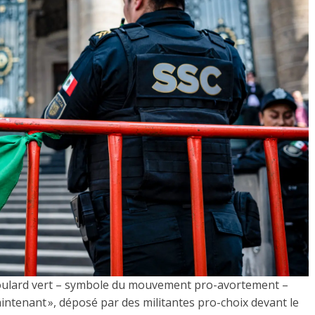
 foulard vert – symbole du mouvement pro-avortement –
aintenant », déposé par des militantes pro-choix devant le