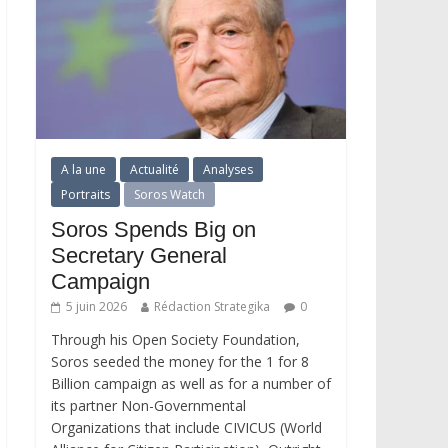
A la une
Actualité
Analyses
Portraits
Soros Watch
Soros Spends Big on
Secretary General
Campaign
5 juin 2026
Rédaction Strategika
0
Through his Open Society Foundation,
Soros seeded the money for the 1 for 8
Billion campaign as well as for a number of
its partner Non-Governmental
Organizations that include CIVICUS (World