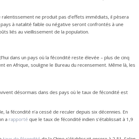
 ralentissement ne produit pas d’effets immédiats, il pèsera
 pays à natalité faible ou négative seront confrontés à une
ts liés au vieillissement de la population.
d’hui dans un pays où la fécondité reste élevée – plus de cinq
nt en Afrique, souligne le Bureau du recensement. Même là, les
 vivent désormais dans des pays où le taux de fécondité est
e, la fécondité n’a cessé de reculer depuis six décennies. En
ion a
rapporté
que le taux de fécondité indien s’établissait à 1,9
e
taux de fécondité
de la Chine s’établissait encore à 2,51. Selon