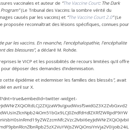
ssures vaccinales et auteur de
“
The Vaccine Court
: The Dark
n Program”
(Le Tribunal des Vaccins: la sombre vérité du
ages causés par les vaccins) et
“
The Vaccine Court 2.0
”
(Le
che proposée reconnaîtrait des lésions spécifiques, connues pour
e par les vaccins. En revanche, l’encéphalopathie, l’encéphalite
ont des blessures”
, a déclaré M. Rohde.
rises le VICP et les possibilités de recours limitées qu’il offre
s pour déposer des demandes d’indemnisation.
 de cette épidémie et indemniser les familles des blessés
”
, avait
ié en avril sur X.
ml?dnt=true&embedId=twitter-widget-
yJidWNrZXQiOltdLCJ2ZXJzaW9uIjpudWxsfSwidGZ3X2ZvbGxvd2
dWUsInZlcnNpb24iOm51bGx9LCJ0ZndfdHdlZXRfZWRpdF9iYW
6bnVsbH0sInRmd19yZWZzcmNfc2Vzc2lvbiI6eyJidWNrZXQiOiJvbiI
mdF9pbnRlcnZlbnRpb25zX2VuYWJsZWQiOnsiYnVja2V0Ijoib24iL