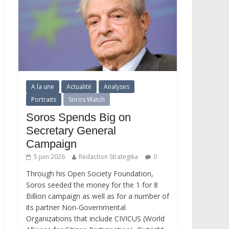
A la une
Actualité
Analyses
Portraits
Soros Watch
Soros Spends Big on
Secretary General
Campaign
5 juin 2026
Rédaction Strategika
0
Through his Open Society Foundation,
Soros seeded the money for the 1 for 8
Billion campaign as well as for a number of
its partner Non-Governmental
Organizations that include CIVICUS (World