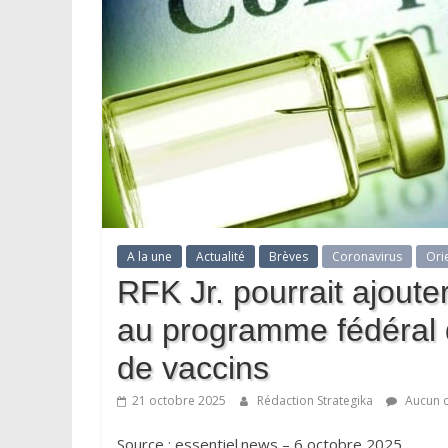
A la une
Actualité
Brèves
Coronavirus
Ori
RFK Jr. pourrait ajout
au programme fédéral 
de vaccins
21 octobre 2025
Rédaction Strategika
Aucun 
Source : essentiel.news – 6 octobre 2025