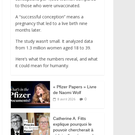
to those who were unvaccinated.
A “successful conception” means a
pregnancy that led to a live birth nine
months later.
The study wasn’t small. It analyzed data
from 1.3 million women aged 18 to 39.
Here’s what the numbers reveal, and what
it could mean for humanity.
« Pfizer Papers » Livre
de Naomi Wolf
0
8 avril 2026
Catherine A. Fitts
explique pourquoi le
pouvoir chercherait à