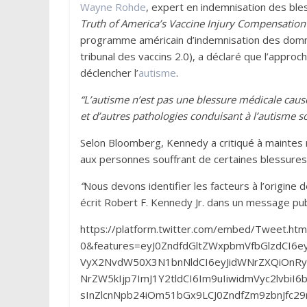
Wayne Rohde
, expert en indemnisation des ble
Truth of America’s Vaccine Injury Compensatio
programme américain d’indemnisation des domm
tribunal des vaccins 2.0), a déclaré que l’appro
déclencher l’
autisme
.
“L’autisme n’est pas une blessure médicale causé
et d’autres pathologies conduisant à l’autisme s
Selon Bloomberg, Kennedy a critiqué à maintes rep
aux personnes souffrant de certaines blessure
“
Nous devons identifier les facteurs à l’origine
écrit Robert F. Kennedy Jr. dans un message publ
https://platform.twitter.com/embed/Tweet.ht
0&features=eyJ0ZndfdGltZWxpbmVfbGlzdCI6e
VyX2NvdW50X3N1bnNldCI6eyJidWNrZXQiOnRy
NrZW5kIjp7ImJ1Y2tldCI6Im9uIiwidmVyc2lvbiI
sInZlcnNpb24iOm51bGx9LCJ0ZndfZm9zbnJfc29