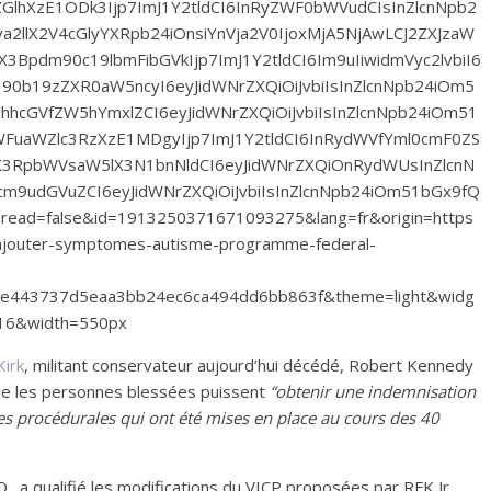
GlhXzE1ODk3Ijp7ImJ1Y2tldCI6InRyZWF0bWVudCIsInZlcnNpb2
2llX2V4cGlyYXRpb24iOnsiYnVja2V0IjoxMjA5NjAwLCJ2ZXJzaW
Bpdm90c19lbmFibGVkIjp7ImJ1Y2tldCI6Im9uIiwidmVyc2lvbiI6
0b19zZXR0aW5ncyI6eyJidWNrZXQiOiJvbiIsInZlcnNpb24iOm5
hcGVfZW5hYmxlZCI6eyJidWNrZXQiOiJvbiIsInZlcnNpb24iOm51
FuaWZlc3RzXzE1MDgyIjp7ImJ1Y2tldCI6InRydWVfYml0cmF0ZS
X3RpbWVsaW5lX3N1bnNldCI6eyJidWNrZXQiOnRydWUsInZlcnN
9udGVuZCI6eyJidWNrZXQiOiJvbiIsInZlcnNpb24iOm51bGx9fQ
read=false&id=1913250371671093275&lang=fr&origin=https
ajouter-symptomes-autisme-programme-federal-
7e443737d5eaa3bb24ec6ca494dd6bb863f&theme=light&widg
16&width=550px
Kirk
, militant conservateur aujourd’hui décédé, Robert Kennedy
e que les personnes blessées puissent
“obtenir une indemnisation
aves procédurales qui ont été mises en place au cours des 40
., a qualifié les modifications du VICP proposées par RFK Jr.