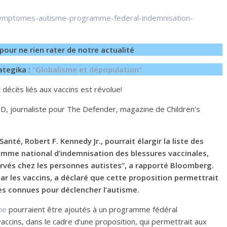
r-symptomes-autisme-programme-federal-indemnisation-
pour ne rien rater de notre actualité
ategika :
“Globalisme et dépopulation”
t décès liés aux vaccins est révolue!
hD, journaliste pour The Defender, magazine de Children’s
anté, Robert F. Kennedy Jr., pourrait élargir la liste des
me national d’indemnisation des blessures vaccinales,
ervés chez les personnes autistes”, a rapporté Bloomberg.
les vaccins, a déclaré que cette proposition permettrait
es connues pour déclencher l’autisme.
me
pourraient être ajoutés à un programme fédéral
accins, dans le cadre d’une proposition, qui permettrait aux