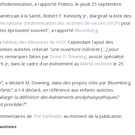
ndemnisation, a rapporté Politico, le jeudi 25 septembre.
américain à la Santé, Robert F. Kennedy Jr., élargirait la liste des
 national d’indemnisation des victimes de vaccins (VICP)
pour
stes éprouvent souvent”, a rapporté
Bloomberg
.
au
tableau des blessures du VICP
. Cependant l’ajout des
nnes autistes créerait
“une ouverture indirecte […] pour
les remarques faites par
Drew D. Downing
, avocat spécialisé
RFK Jr, dans le cadre d’un événement au
MAHA Institute
le 25
n”
, a déclaré M. Downing, dans des propos cités par Bloomberg.
fants”
, a-t-il déclaré, en référence aux enfants autistes.
largir la définition des événements encéphalopathiques?
t procéder?”.
commentaires de
The Defender
au moment de la publication.
autistes