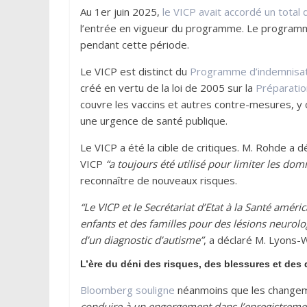
Au 1er juin 2025,
le VICP avait accordé un total 
l’entrée en vigueur du programme. Le program
pendant cette période.
Le VICP est distinct du
Programme d’indemnisat
créé en vertu de la loi de 2005 sur la
Préparation
couvre les vaccins et autres contre-mesures, y 
une urgence de santé publique.
Le VICP a été la cible de critiques. M. Rohde a 
VICP
“a toujours été utilisé pour limiter les d
reconnaître de nouveaux risques.
“Le VICP et le Secrétariat d’Etat à la Santé améri
enfants et des familles pour des lésions neurol
d’un diagnostic d’autisme”
, a déclaré M. Lyons-W
L’ère du déni des risques, des blessures et des 
Bloomberg souligne
néanmoins que les change
conduire à un engorgement dans l’enregistremen