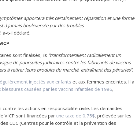
 symptômes apportera très certainement réparation et une forme
st à jamais bouleversée par des troubles
”
, a-t-il déclaré.
 VICP
res sont finalisés, ils
“transformeraient radicalement un
gue de poursuites judiciaires contre les fabricants de vaccins
ers à retirer leurs produits du marché, entraînant des pénuries”
.
régulièrement injectés aux enfants
et aux femmes enceintes. Il a
es blessures causées par les vaccins infantiles de 1986
,
contre les actions en responsabilité civile. Les demandes
 le VICP sont financées par
une taxe de 0,75$
, prélevée sur les
des CDC (Centres pour le contrôle et la prévention des