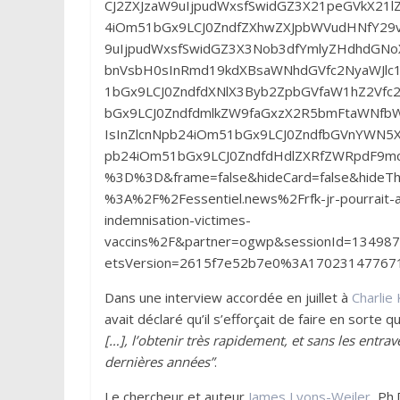
CJ2ZXJzaW9uIjpudWxsfSwidGZ3X21peGVkX21lZ
4iOm51bGx9LCJ0ZndfZXhwZXJpbWVudHNfY29va
9uIjpudWxsfSwidGZ3X3Nob3dfYmlyZHdhdGNoX3
bnVsbH0sInRmd19kdXBsaWNhdGVfc2NyaWJlc19
1bGx9LCJ0ZndfdXNlX3Byb2ZpbGVfaW1hZ2Vfc2h
bGx9LCJ0ZndfdmlkZW9faGxzX2R5bmFtaWNfbW
IsInZlcnNpb24iOm51bGx9LCJ0ZndfbGVnYWN5
pb24iOm51bGx9LCJ0ZndfdHdlZXRfZWRpdF9mcm
%3D%3D&frame=false&hideCard=false&hideTh
%3A%2F%2Fessentiel.news%2Frfk-jr-pourrait-
indemnisation-victimes-
vaccins%2F&partner=ogwp&sessionId=13498
etsVersion=2615f7e52b7e0%3A17023147767
Dans une interview accordée en juillet à
Charlie 
avait déclaré qu’il s’efforçait de faire en sort
[…], l’obtenir très rapidement, et sans les entr
dernières années”
.
Le chercheur et auteur
James Lyons-Weiler,
Ph.D