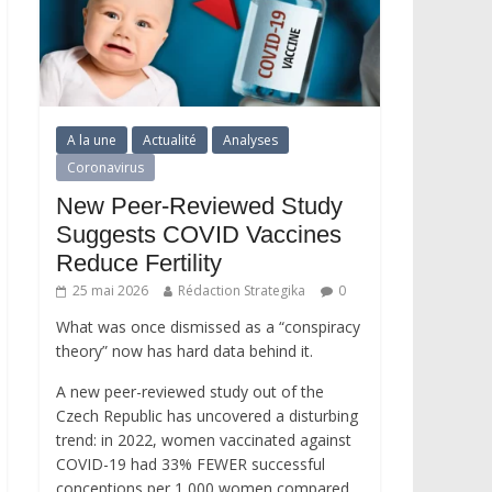
A la une
Actualité
Analyses
Coronavirus
New Peer-Reviewed Study
Suggests COVID Vaccines
Reduce Fertility
25 mai 2026
Rédaction Strategika
0
What was once dismissed as a “conspiracy
theory” now has hard data behind it.
A new peer-reviewed study out of the
Czech Republic has uncovered a disturbing
trend: in 2022, women vaccinated against
COVID-19 had 33% FEWER successful
conceptions per 1,000 women compared