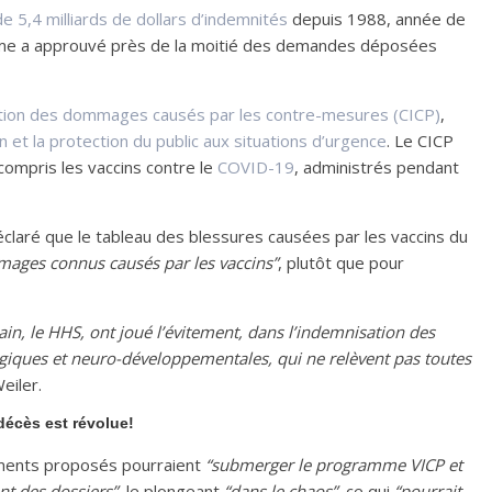
de 5,4 milliards de dollars d’indemnités
depuis 1988, année de
me a approuvé près de la moitié des demandes déposées
ion des dommages causés par les contre-mesures (CICP)
,
 et la protection du public aux situations d’urgence
. Le CICP
compris les vaccins contre le
COVID-19
, administrés pendant
déclaré que le tableau des blessures causées par les vaccins du
ommages connus causés par les vaccins”
, plutôt que pour
cain, le HHS, ont joué l’évitement, dans l’indemnisation des
ogiques et neuro-développementales, qui ne relèvent pas toutes
eiler.
décès est révolue!
ments proposés pourraient
“submerger le programme VICP et
t des dossiers”
, le plongeant
“dans le chaos”
, ce qui
“pourrait