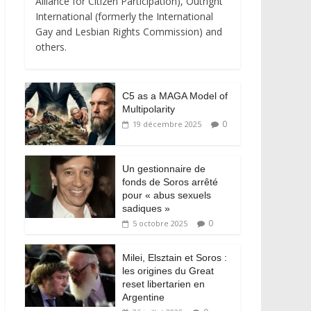
Alliance for Citizen Participation), Outright
International (formerly the International
Gay and Lesbian Rights Commission) and
others.
C5 as a MAGA Model of
Multipolarity
0
19 décembre 2025
Un gestionnaire de
fonds de Soros arrêté
pour « abus sexuels
sadiques »
0
5 octobre 2025
Milei, Elsztain et Soros :
les origines du Great
reset libertarien en
Argentine