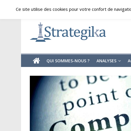
Skip
jeudi, août 6, 2026
Ce site utilise des cookies pour votre confort de navigati
to
content
Strategika
Expertise
et
Analyses
géostratégiques
QUI SOMMES-NOUS ?
ANALYSES
A