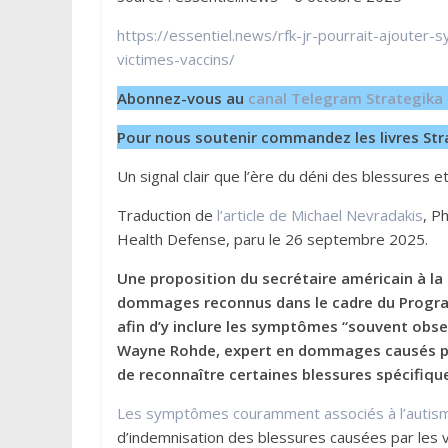
https://essentiel.news/rfk-jr-pourrait-ajoute
victimes-vaccins/
Abonnez-vous au
canal Telegram Strategika
Pour nous soutenir commandez les livres Str
Un signal clair que l’ère du déni des blessures e
Traduction de
l’article de Michael Nevradakis
, P
Health Defense, paru le 26 septembre 2025.
Une proposition du secrétaire américain à la S
dommages reconnus dans le cadre du Program
afin d’y inclure les symptômes “souvent obs
Wayne Rohde, expert en dommages causés par 
de reconnaître certaines blessures spécifiqu
Les symptômes couramment associés à l’autis
d’indemnisation des blessures causées par les v