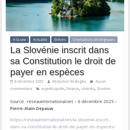
A la une
Actualité
Brèves
Orientations stratégiques
La Slovénie inscrit dans
sa Constitution le droit de
payer en espèces
8 décembre 2025
Rédaction Strategika
Aucun
,
,
,
commentaire
argentLiquide
Finance
Libértés
Slovénie
Source : reseauinternational.net – 6 décembre 2025 –
Pierre-Alain Depauw
https://reseauinternational.net/la-slovenie-inscrit-
dans-sa-constitution-le-droit-de-payer-en-especes/