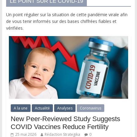
LE POINT SUR LE COVID-19
Un point régulier sur la situation de cette pandémie virale afin
de vous tenir informés sur des bases chiffrées fiables et
vérifiées.
A la une
Actualité
Analyses
Coronavirus
New Peer-Reviewed Study Suggests
COVID Vaccines Reduce Fertility
25 mai 2026
Rédaction Strategika
0