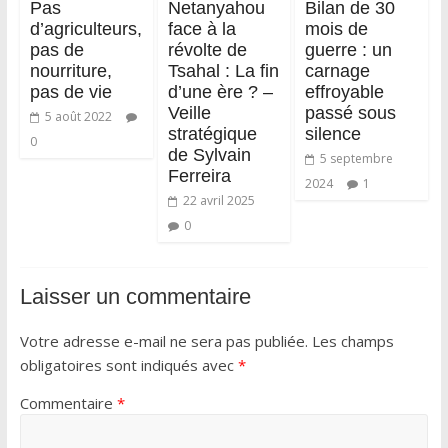
Pas
Netanyahou
Bilan de 30
d’agriculteurs,
face à la
mois de
pas de
révolte de
guerre : un
nourriture,
Tsahal : La fin
carnage
pas de vie
d’une ère ? –
effroyable
Veille
passé sous
5 août 2022
stratégique
silence
0
de Sylvain
5 septembre
Ferreira
2024
1
22 avril 2025
0
Laisser un commentaire
Votre adresse e-mail ne sera pas publiée.
Les champs
obligatoires sont indiqués avec
*
Commentaire
*