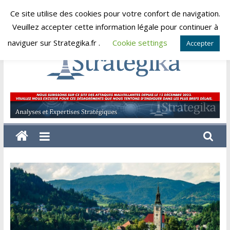
Skip
Ce site utilise des cookies pour votre confort de navigation.
lundi, août 10, 2026
to
Veuillez accepter cette information légale pour continuer à
content
naviguer sur Strategika.fr .
Cookie settings
Accepter
Strategika
Expertise
et
Analyses
géostratégiques