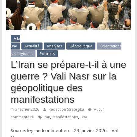
A la
une
Actualité
Analyses
Géopolitique
Orientations
stratégiques
Portraits
L’Iran se prépare-t-il à une
guerre ? Vali Nasr sur la
géopolitique des
manifestations
3 février 2026
Rédaction Strategika
Aucun
,
,
commentaire
Iran
Manifestations
Usa
Source: legrandcontinent.eu – 29 janvier 2026 – Vali