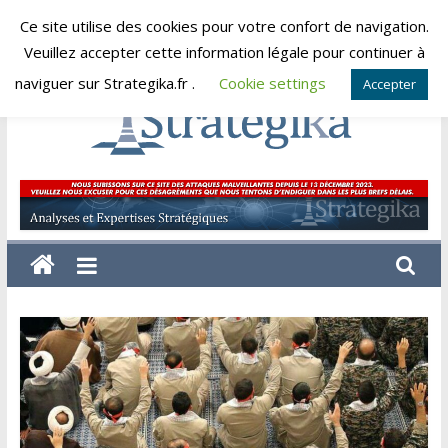
Skip
Ce site utilise des cookies pour votre confort de navigation.
vendredi, août 7, 2026
to
Veuillez accepter cette information légale pour continuer à
content
naviguer sur Strategika.fr .
Cookie settings
Accepter
Strategika
Expertise
et
Analyses
géostratégiques