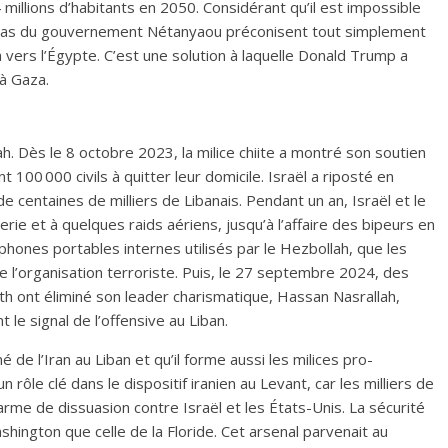
4 millions d’habitants en 2050. Considérant qu’il est impossible
ultras du gouvernement Nétanyaou préconisent tout simplement
 vers l’Égypte. C’est une solution à laquelle Donald Trump a
à Gaza.
ah. Dès le 8 octobre 2023, la milice chiite a montré son soutien
100 000 civils à quitter leur domicile. Israël a riposté en
e centaines de milliers de Libanais. Pendant un an, Israël et le
erie et à quelques raids aériens, jusqu’à l’affaire des bipeurs en
phones portables internes utilisés par le Hezbollah, que les
e l’organisation terroriste. Puis, le 27 septembre 2024, des
h ont éliminé son leader charismatique, Hassan Nasrallah,
 le signal de l’offensive au Liban.
é de l’Iran au Liban et qu’il forme aussi les milices pro-
n rôle clé dans le dispositif iranien au Levant, car les milliers de
d’arme de dissuasion contre Israël et les États-Unis. La sécurité
hington que celle de la Floride. Cet arsenal parvenait au