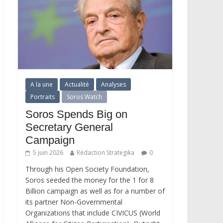
A la une
Actualité
Analyses
Portraits
Soros Watch
Soros Spends Big on
Secretary General
Campaign
5 juin 2026
Rédaction Strategika
0
Through his Open Society Foundation,
Soros seeded the money for the 1 for 8
Billion campaign as well as for a number of
its partner Non-Governmental
Organizations that include CIVICUS (World