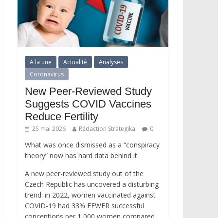
A la une
Actualité
Analyses
Coronavirus
New Peer-Reviewed Study
Suggests COVID Vaccines
Reduce Fertility
25 mai 2026
Rédaction Strategika
0
What was once dismissed as a “conspiracy
theory” now has hard data behind it.
A new peer-reviewed study out of the
Czech Republic has uncovered a disturbing
trend: in 2022, women vaccinated against
COVID-19 had 33% FEWER successful
conceptions per 1,000 women compared