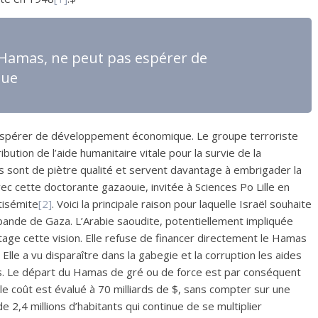
 Hamas, ne peut pas espérer de
que
 espérer de développement économique. Le groupe terroriste
ibution de l’aide humanitaire vitale pour la survie de la
és sont de piètre qualité et servent davantage à embrigader la
 cette doctorante gazaouie, invitée à Sciences Po Lille en
tisémite
[2]
. Voici la principale raison pour laquelle Israël souhaite
bande de Gaza. L’Arabie saoudite, potentiellement impliquée
tage cette vision. Elle refuse de financer directement le Hamas
lle a vu disparaître dans la gabegie et la corruption les aides
ns. Le départ du Hamas de gré ou de force est par conséquent
 le coût est évalué à 70 milliards de $, sans compter sur une
 2,4 millions d’habitants qui continue de se multiplier