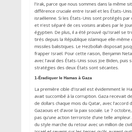
l’Irak, parce que nous sommes dans la même situ
différence cruciale entre Israël et les États-Unis 
israélienne. Si les États-Unis sont protégés pa
et n’est séparé de ces voisins arabes par le Jour
égyptien. De plus, il a été prouvé qu’Israël se tr
tirés depuis la République islamique elle-même 
missiles balistiques. Le Hezbollah disposait jus
frapper Israël. Pour cette raison, Benjamin Ne
avec l’aval des États-Unis sous Joe Biden, puis 
stratégies des deux États sont sécantes.
1-Éradiquer le Hamas à Gaza
La première cible d’Israël est évidemment le H
avait succombé à la corruption. Gaza recevait 
de dollars chaque mois du Qatar, avec l’accord d
Gazaouis et d’avoir la paix sociale. Le 7 octobre,
pas qu’une action terroriste d’une telle ampleu
du style marche du retour avec un million de civi
Israël et revenir sur les terres qu’ils avaient qu