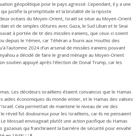
ation géopolitique pour le pays agressé. Cependant, il y a une
qui justifie la promptitude et la brutalité de la riposte
r deux océans du Moyen-Orient, Israël se situe au Moyen-Orient
dain et de simples clôtures avec Gaza, le Sud Liban et le Sinaï
ouvait à portée de tir des missiles iraniens, que ceux-ci soient
ou depuis le Yémen, car Téhéran a fourni aux Houthis des
qu’à l’automne 2024 d’un arsenal de missiles iraniens pouvant
tanyahou a décidé de faire le grand ménage au Moyen-Orient
son soutien appuyé après l’élection de Donal Trump, car les
amas. Les décideurs israéliens étaient convaincus que le Hamas
des aides économiques du monde entier, et le Hamas des valises
’Israël. Cela permettait de maintenir le niveau de vie des
 le réveil fut douloureux pour les Israéliens, car ils ne pensaient
r. Le Mossad envisageait plutôt une action pacifique du Hamas
ls gazaouis qui franchiraient la barrière de sécurité pour envahir
itté en 1948
[1]
.$