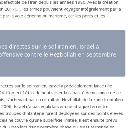
indéfectible de l’Iran depuis les années 1980. Avec la création
 en 2017
[3]
, les armes pouvaient voyager intégralement par la
 par la voie aérienne ou maritime, car les ports et les
 directes sur le sol iranien, Israël a
offensive contre le Hezbollah en septembre
ctes sur le sol iranien, Israël a préalablement lancé une
 L’objectif était de neutraliser la capacité de nuisance de ce
s, s’achevant par un retrait du Hezbollah de la zone frontalière
 2006, Israël n’a pas voulu lancer une attaque terrestre,
 Des troupes d’infanterie furent déployées sur des points élevés
ela ne couvre qu’une superficie limitée. Il est ensuite prévu
ud du Liban lors d’une première phase qui s’est terminée en