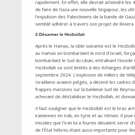
rapidement. En effet, elle devrait atteindre les 
de faire de Gaza une nouvelle Singapour, les 
l’expulsion des Palestiniens de la bande de Gaza
semblé adhérer à travers son projet de Riviera 
2-Désarmer le Hezbollah
Après le Hamas, la cible suivante est le Hezboll
au Hamas en bombardant le nord d’Israël, forçant 
bombardant le Sud du Liban, entraînant l’exode d
Hezbollah se sont limités à des échanges d’artill
septembre 2024. L’explosion de milliers de télé
Israéliens avaient piégés, a décimé les cadres d
frappes massives sur la banlieue sud de Beyrout
achevant de déstabiliser le Hezbollah, et donnant
Il faut souligner que le Hezbollah est le bras arm
iraniennes en Irak, en Syrie et au Yémen. Il joue u
missiles que l’Iran lui a fournis devaient servir 
de l’État hébreu étant aussi importante pour Was