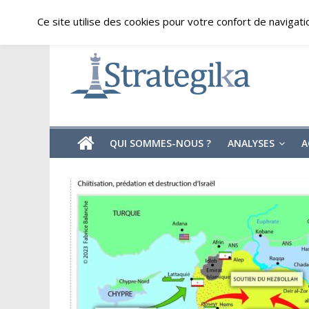
Skip
vendredi, août 7, 2026
Ce site utilise des cookies pour votre confort de navigati
to
content
Strategika
Expertise
et
Analyses
géostratégiques
QUI SOMMES-NOUS ?
ANALYSES
A