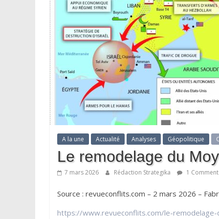
A la une
Actualité
Analyses
Géopolitique
O
Le remodelage du Moye
7 mars 2026
Rédaction Strategika
1 Commenta
Source : revueconflits.com – 2 mars 2026 – Fabr
https://www.revueconflits.com/le-remodelage-