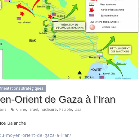
rientations stratégiques
n-Orient de Gaza à l’Iran
,
,
,
,
ire
Chine
israel
nucléaire
Pétrole
Usa
ice Balanche
du-moyen-orient-de-gaza-a-liran/