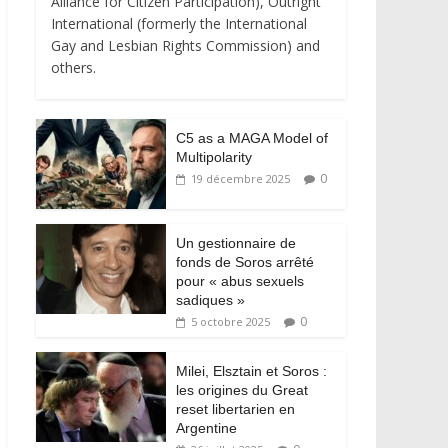
Alliance for Citizen Participation), Outright
International (formerly the International
Gay and Lesbian Rights Commission) and
others.
C5 as a MAGA Model of
Multipolarity
0
19 décembre 2025
Un gestionnaire de
fonds de Soros arrêté
pour « abus sexuels
sadiques »
0
5 octobre 2025
Milei, Elsztain et Soros :
les origines du Great
reset libertarien en
Argentine