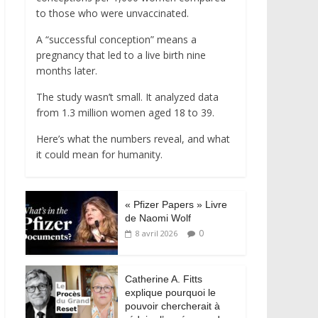
to those who were unvaccinated.
A “successful conception” means a
pregnancy that led to a live birth nine
months later.
The study wasn’t small. It analyzed data
from 1.3 million women aged 18 to 39.
Here’s what the numbers reveal, and what
it could mean for humanity.
« Pfizer Papers » Livre
de Naomi Wolf
0
8 avril 2026
Catherine A. Fitts
explique pourquoi le
pouvoir chercherait à