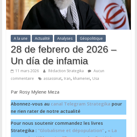
A la une
Actualité
Analyses
Géopolitique
28 de febrero de 2026 –
Un día de infamia
11 mars 2026
Rédaction Strategika
Aucun
,
,
,
commentaire
assassinat
Iran
khamenei
Usa
Par Rosy Mylene Meza
Abonnez-vous au
canal Telegram Strategika
pour
ne rien rater de notre actualité
Pour nous soutenir commandez les livres
Strategika :
“Globalisme et dépopulation”
,
« La