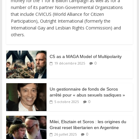
money for the 1 for 8 Billion campaign as well as for a
number of its partner Non-Governmental Organizations
that include CIVICUS (World Alliance for Citizen
Participation), Outright International (formerly the
International Gay and Lesbian Rights Commission) and
others.
C5 as a MAGA Model of Multipolarity
0
19 décembre 2025
Un gestionnaire de fonds de Soros
arrêté pour « abus sexuels sadiques »
0
5 octobre 2025
Milei, Elsztain et Soros : les origines du
Great reset libertarien en Argentine
0
26 juillet 2025