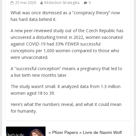
25 mai 2026
Rédaction Strategika
0
What was once dismissed as a “conspiracy theory” now
has hard data behind it.
A new peer-reviewed study out of the Czech Republic has
uncovered a disturbing trend: in 2022, women vaccinated
against COVID-19 had 33% FEWER successful
conceptions per 1,000 women compared to those who
were unvaccinated.
A “successful conception” means a pregnancy that led to
a live birth nine months later.
The study wasn’t small. It analyzed data from 1.3 million
women aged 18 to 39.
Here’s what the numbers reveal, and what it could mean
for humanity.
« Pfizer Papers » Livre de Naomi Wolf