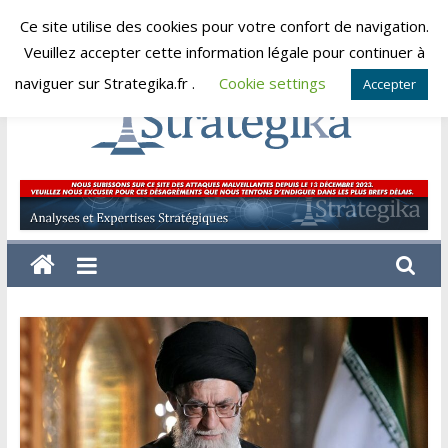
Skip
Ce site utilise des cookies pour votre confort de navigation.
jeudi, août 6, 2026
to
Veuillez accepter cette information légale pour continuer à
content
naviguer sur Strategika.fr .
Cookie settings
Accepter
Strategika
Expertise
et
Analyses
géostratégiques