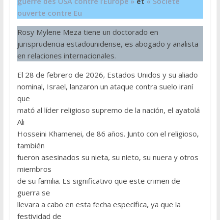
guerre des USA contre l’Europe »
et
« Société
ouverte contre Eu
Rosy Mylene Meza tiene un doctorado en
jurisprudencia estadounidense, es abogado y analista
en relaciones internacionales.
El 28 de febrero de 2026, Estados Unidos y su aliado
nominal, Israel, lanzaron un ataque contra suelo iraní
que
mató al líder religioso supremo de la nación, el ayatolá
Ali
Hosseini Khamenei, de 86 años. Junto con el religioso,
también
fueron asesinados su nieta, su nieto, su nuera y otros
miembros
de su familia. Es significativo que este crimen de
guerra se
llevara a cabo en esta fecha específica, ya que la
festividad de