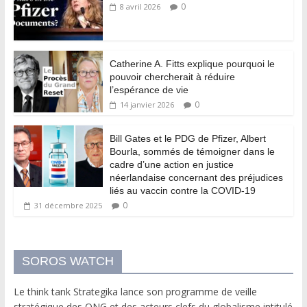
0
8 avril 2026
Catherine A. Fitts explique pourquoi le
pouvoir chercherait à réduire
l’espérance de vie
0
14 janvier 2026
Bill Gates et le PDG de Pfizer, Albert
Bourla, sommés de témoigner dans le
cadre d’une action en justice
néerlandaise concernant des préjudices
liés au vaccin contre la COVID-19
0
31 décembre 2025
SOROS WATCH
Le think tank Strategika lance son programme de veille
stratégique des ONG et des acteurs clefs du globalisme intitulé