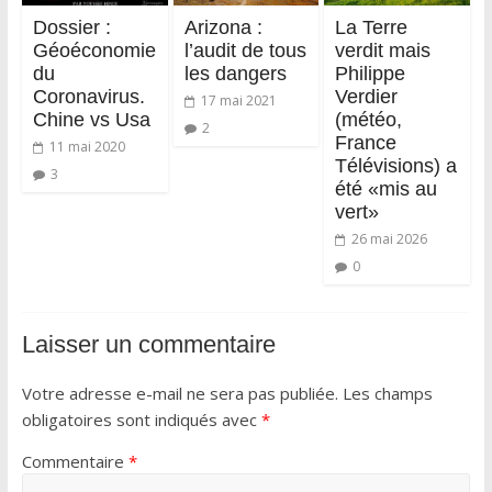
Dossier :
Arizona :
La Terre
Géoéconomie
l’audit de tous
verdit mais
du
les dangers
Philippe
Coronavirus.
Verdier
17 mai 2021
Chine vs Usa
(météo,
2
France
11 mai 2020
Télévisions) a
3
été «mis au
vert»
26 mai 2026
0
Laisser un commentaire
Votre adresse e-mail ne sera pas publiée.
Les champs
obligatoires sont indiqués avec
*
Commentaire
*