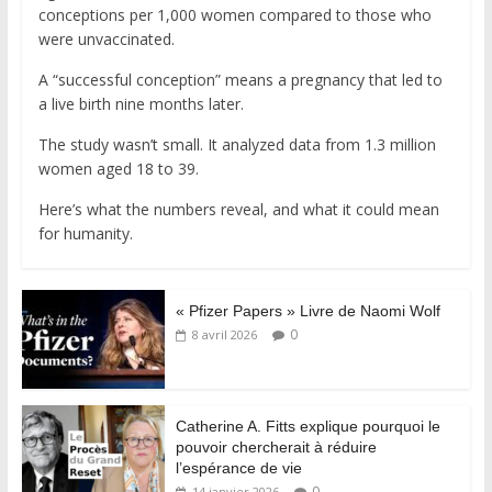
conceptions per 1,000 women compared to those who
were unvaccinated.
A “successful conception” means a pregnancy that led to
a live birth nine months later.
The study wasn’t small. It analyzed data from 1.3 million
women aged 18 to 39.
Here’s what the numbers reveal, and what it could mean
for humanity.
« Pfizer Papers » Livre de Naomi Wolf
0
8 avril 2026
Catherine A. Fitts explique pourquoi le
pouvoir chercherait à réduire
l’espérance de vie
0
14 janvier 2026