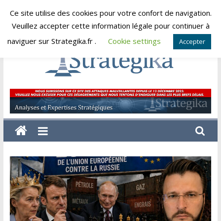
Skip
Ce site utilise des cookies pour votre confort de navigation.
samedi, août 8, 2026
to
Veuillez accepter cette information légale pour continuer à
content
naviguer sur Strategika.fr .
Cookie settings
Accepter
Strategika
Expertise
et
Analyses
géostratégiques