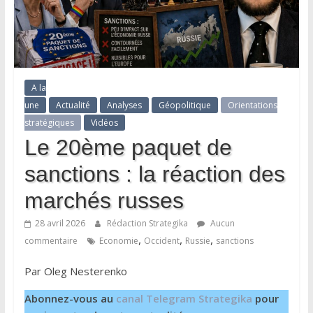
A la
une
Actualité
Analyses
Géopolitique
Orientations
stratégiques
Vidéos
Le 20ème paquet de
sanctions : la réaction des
marchés russes
28 avril 2026
Rédaction Strategika
Aucun
,
,
,
commentaire
Economie
Occident
Russie
sanctions
Par Oleg Nesterenko
Abonnez-vous au
canal Telegram Strategika
pour