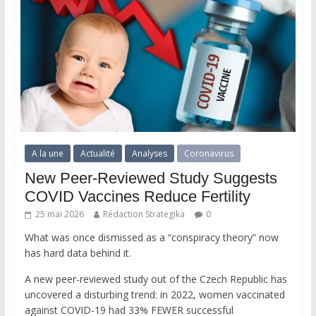
A la une
Actualité
Analyses
Coronavirus
New Peer-Reviewed Study Suggests
COVID Vaccines Reduce Fertility
25 mai 2026
Rédaction Strategika
0
What was once dismissed as a “conspiracy theory” now
has hard data behind it.
A new peer-reviewed study out of the Czech Republic has
uncovered a disturbing trend: in 2022, women vaccinated
against COVID-19 had 33% FEWER successful