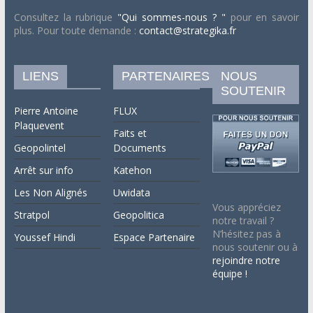
Consultez la rubrique
"Qui sommes-nous ? "
pour en savoir
plus. Pour toute demande :
contact@strategika.fr
LIENS
PARTENAIRES
NOUS
SOUTENIR
Pierre Antoine
FLUX
Plaquevent
Faits et
Geopolintel
Documents
Arrêt sur info
Katehon
Les Non Alignés
Uwidata
Vous appréciez
Stratpol
Geopolitica
notre travail ?
N’hésitez pas à
Youssef Hindi
Espace Partenaire
nous soutenir ou à
rejoindre notre
équipe !