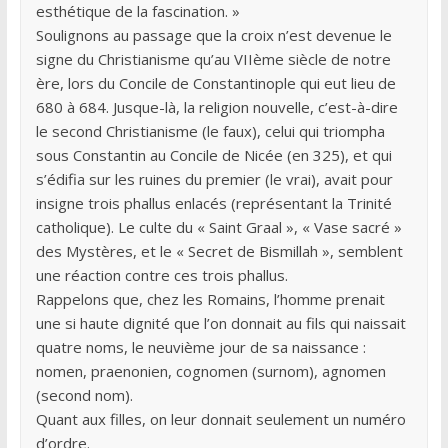
esthétique de la fascination. »
Soulignons au passage que la croix n’est devenue le
signe du Christianisme qu’au VIIème siècle de notre
ère, lors du Concile de Constantinople qui eut lieu de
680 à 684. Jusque-là, la religion nouvelle, c’est-à-dire
le second Christianisme (le faux), celui qui triompha
sous Constantin au Concile de Nicée (en 325), et qui
s’édifia sur les ruines du premier (le vrai), avait pour
insigne trois phallus enlacés (représentant la Trinité
catholique). Le culte du « Saint Graal », « Vase sacré »
des Mystères, et le « Secret de Bismillah », semblent
une réaction contre ces trois phallus.
Rappelons que, chez les Romains, l’homme prenait
une si haute dignité que l’on donnait au fils qui naissait
quatre noms, le neuvième jour de sa naissance :
nomen, praenonien, cognomen (surnom), agnomen
(second nom).
Quant aux filles, on leur donnait seulement un numéro
d’ordre.