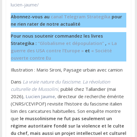
lucien-jaume/
Abonnez-vous au
canal Telegram Strategika
pour
ne rien rater de notre actualité
Pour nous soutenir commandez les livres
Strategika :
“Globalisme et dépopulation”
,
« La
guerre des USA contre l’Europe »
et
« Société
ouverte contre Eu
Illustration : Mario Sironi, Paysage urbain avec camion
Dans
La vraie nature du fascisme. La révolution
culturelle de Mussolini
,
publié chez Tallandier (mai
2026)
, Lucien Jaume,
directeur de recherche émérite
(CNRS/CEVIPOF) revisite l’histoire du fascisme italien
loin des caricatures habituelles. Son enquête montre
que
le mussolinisme ne fut pas seulement un
régime autoritaire fondé sur la violence et le culte
du chef, mais aussi un projet intellectuel et culturel