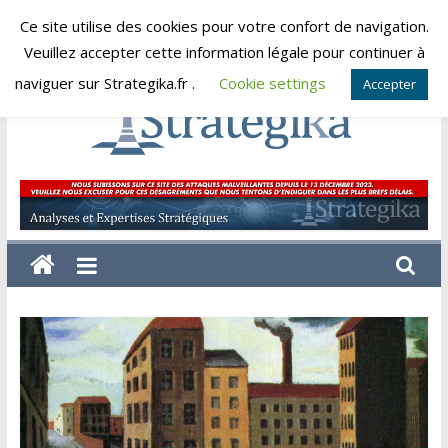
Skip
Ce site utilise des cookies pour votre confort de navigation.
samedi, août 8, 2026
to
Veuillez accepter cette information légale pour continuer à
content
naviguer sur Strategika.fr .
Cookie settings
Accepter
Strategika
Expertise
et
Analyses
géostratégiques