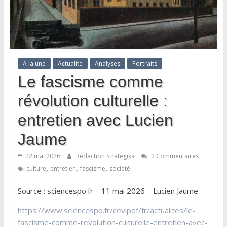
A la une
Actualité
Analyses
Portraits
Le fascisme comme
révolution culturelle :
entretien avec Lucien
Jaume
22 mai 2026
Rédaction Strategika
2 Commentaires
,
,
,
culture
entretien
fascisme
société
Source : sciencespo.fr – 11 mai 2026 – Lucien Jaume
https://www.sciencespo.fr/cevipof/fr/actualites/le-
fascisme-comme-revolution-culturelle-entretien-avec-