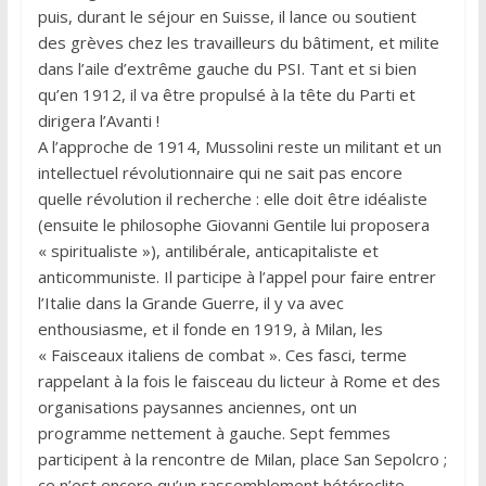
puis, durant le séjour en Suisse, il lance ou soutient
des grèves chez les travailleurs du bâtiment, et milite
dans l’aile d’extrême gauche du PSI. Tant et si bien
qu’en 1912, il va être propulsé à la tête du Parti et
dirigera l’Avanti !
A l’approche de 1914, Mussolini reste un militant et un
intellectuel révolutionnaire qui ne sait pas encore
quelle révolution il recherche : elle doit être idéaliste
(ensuite le philosophe Giovanni Gentile lui proposera
« spiritualiste »), antilibérale, anticapitaliste et
anticommuniste. Il participe à l’appel pour faire entrer
l’Italie dans la Grande Guerre, il y va avec
enthousiasme, et il fonde en 1919, à Milan, les
« Faisceaux italiens de combat ». Ces fasci, terme
rappelant à la fois le faisceau du licteur à Rome et des
organisations paysannes anciennes, ont un
programme nettement à gauche. Sept femmes
participent à la rencontre de Milan, place San Sepolcro ;
ce n’est encore qu’un rassemblement hétéroclite