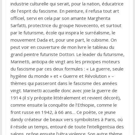
industrie culturelle qui serait, pour la nation, éducatrice
de l’esprit du fascisme. En peinture, il refusa tout art
officiel, servi en cela par son amante Margherita
Sarfatti, protectrice du groupe Novecento, et surtout
par le futurisme, école qui inspira le surréalisme, le
mouvement Dada et, pour une part, le cubisme. On
peut voir en couverture de mon livre le tableau du
grand peintre futuriste Dottori. Le leader du futurisme,
Marinetti, anticipa de vingt ans les principes moteurs
du fascisme par ces deux formules : « La guerre, seule
hygiène du monde » et « Guerre et Révolution » –
thèmes qui passeront dans le fascisme des années
vingt. Marinetti accueille donc avec joie la guerre de
1914 (il s’y précipite littéralement et revient décoré),
comme ensuite la conquête de l’Ethiopie, comme le
front russe en 1942, à 66 ans… Ce poète, ce jeune
dandy créateur de beaux vers symbolistes à Paris, où
il réside un temps, entouré de toute l’intelligentsia des
salons, prône ensuite l’ultra violence. Son autre thème,