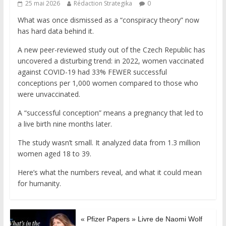
25 mai 2026
Rédaction Strategika
0
What was once dismissed as a “conspiracy theory” now
has hard data behind it.
A new peer-reviewed study out of the Czech Republic has
uncovered a disturbing trend: in 2022, women vaccinated
against COVID-19 had 33% FEWER successful
conceptions per 1,000 women compared to those who
were unvaccinated.
A “successful conception” means a pregnancy that led to
a live birth nine months later.
The study wasn’t small. It analyzed data from 1.3 million
women aged 18 to 39.
Here’s what the numbers reveal, and what it could mean
for humanity.
« Pfizer Papers » Livre de Naomi Wolf