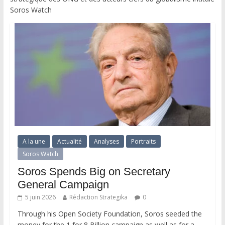
Soros Watch
A la une
Actualité
Analyses
Portraits
Soros Watch
Soros Spends Big on Secretary
General Campaign
5 juin 2026
Rédaction Strategika
0
Through his Open Society Foundation, Soros seeded the
money for the 1 for 8 Billion campaign as well as for a