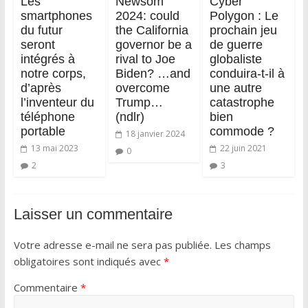
Les
Newsom
Cyber
smartphones
2024: could
Polygon : Le
du futur
the California
prochain jeu
seront
governor be a
de guerre
intégrés à
rival to Joe
globaliste
notre corps,
Biden? …and
conduira-t-il à
d’après
overcome
une autre
l’inventeur du
Trump…
catastrophe
téléphone
(ndlr)
bien
portable
commode ?
18 janvier 2024
13 mai 2023
22 juin 2021
0
2
3
Laisser un commentaire
Votre adresse e-mail ne sera pas publiée.
Les champs
obligatoires sont indiqués avec
*
Commentaire
*