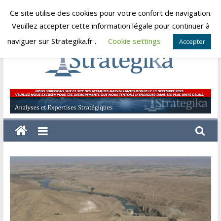
Skip
Ce site utilise des cookies pour votre confort de navigation.
dimanche, août 9, 2026
to
Veuillez accepter cette information légale pour continuer à
content
naviguer sur Strategika.fr .
Cookie settings
Accepter
Strategika
Expertise
et
Analyses
géostratégiques