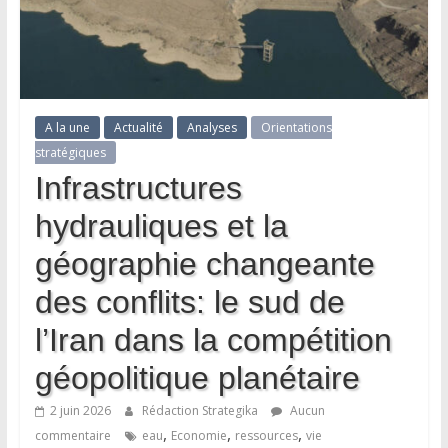
A la une
Actualité
Analyses
Orientations
stratégiques
Infrastructures
hydrauliques et la
géographie changeante
des conflits: le sud de
l’Iran dans la compétition
géopolitique planétaire
2 juin 2026
Rédaction Strategika
Aucun
,
,
,
commentaire
eau
Economie
ressources
vie