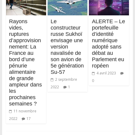
Rayons
Le
ALERTE – Le
vides,
constructeur
portefeuille
ruptures
russe Sukhoï
d’identité
d’approvision
envisage une
numérique
nement: La
version
adopté sans
France au
navalisée de
débat au
bord d’une
son avion de
Parlement eu
pénurie
5e génération
ropéen
alimentaire
Su-57
4 avril 2023
de grande
2 septembre
0
ampleur dans
2022
1
les
prochaines
semaines ?
11 novembre
2022
17