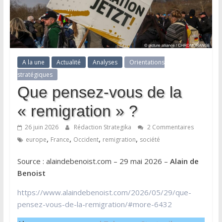
A la une
Actualité
Analyses
Orientations
stratégiques
Que pensez-vous de la
« remigration » ?
26 juin 2026
Rédaction Strategika
2 Commentaires
,
,
,
,
europe
France
Occident
remigration
société
Source : alaindebenoist.com – 29 mai 2026 –
Alain de
Benoist
https://www.alaindebenoist.com/2026/05/29/que-
pensez-vous-de-la-remigration/#more-6432