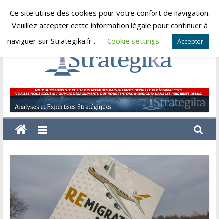
Skip
Ce site utilise des cookies pour votre confort de navigation.
dimanche, août 9, 2026
to
Veuillez accepter cette information légale pour continuer à
content
naviguer sur Strategika.fr .
Cookie settings
Accepter
Strategika
Expertise
et
Analyses
géostratégiques