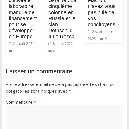
cultivée en
Ukraine : La
Macron,
laboratoire
cinquième
n’avez-vous
manque de
colonne en
pas pitié de
financement
Russie et le
vos
pour se
clan
concitoyens ?
développer
Rothschild –
8 septembre
en Europe
Iurie Rosca
2025
0
21 août 2024
8 mars 2022
0
8
Laisser un commentaire
Votre adresse e-mail ne sera pas publiée.
Les champs
obligatoires sont indiqués avec
*
Commentaire
*