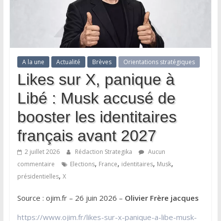
A la une
Actualité
Brèves
Orientations stratégiques
Likes sur X, panique à
Libé : Musk accusé de
booster les identitaires
français avant 2027
2 juillet 2026
Rédaction Strategika
Aucun
,
,
,
,
commentaire
Elections
France
identitaires
Musk
,
présidentielles
X
Source : ojim.fr – 26 juin 2026 –
Olivier Frère jacques
https://www.ojim.fr/likes-sur-x-panique-a-libe-musk-