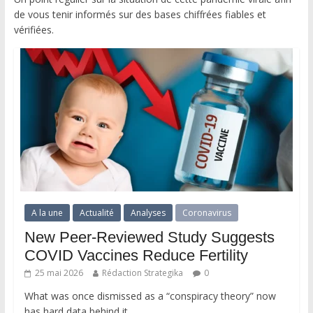
de vous tenir informés sur des bases chiffrées fiables et
vérifiées.
A la une
Actualité
Analyses
Coronavirus
New Peer-Reviewed Study Suggests
COVID Vaccines Reduce Fertility
25 mai 2026
Rédaction Strategika
0
What was once dismissed as a “conspiracy theory” now
has hard data behind it.