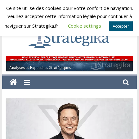
Skip
Ce site utilise des cookies pour votre confort de navigation.
samedi, août 8, 2026
to
Veuillez accepter cette information légale pour continuer à
content
naviguer sur Strategika.fr .
Cookie settings
Accepter
Strategika
Expertise
et
Analyses
géostratégiques