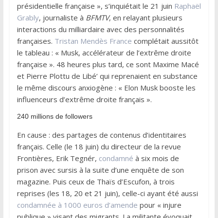
présidentielle française », s’inquiétait le 21 juin
Raphaël
Grably
, journaliste à
BFMTV
, en relayant plusieurs
interactions du milliardaire avec des personnalités
françaises.
Tristan Mendès France
complétait aussitôt
le tableau : « Musk, accélérateur de l’extrême droite
française ». 48 heures plus tard, ce sont Maxime Macé
et Pierre Plottu de Libé’ qui reprenaient en substance
le même discours anxiogène : « Elon Musk booste les
influenceurs d’extrême droite français ».
240 millions de followers
En cause : des partages de contenus d’identitaires
français. Celle (le 18 juin) du directeur de la revue
Frontières, Erik Tegnér,
condamné
à six mois de
prison avec sursis à la suite d’une enquête de son
magazine. Puis ceux de Thaïs d’Escufon, à trois
reprises (les 18, 20 et 21 juin), celle-ci ayant été aussi
condamnée à 1000 euros d’amende
pour « injure
publique » visant des migrants. La militante évoquait