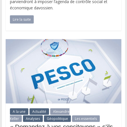
parviendront à imposer l’agenda de contrôle social et
économique davossien.
Lire la suite
A la une
Actualité
Alexandre
Keller
Analyses
Géopolitique
Les essentiels
« Demandez à vos concitoyens » s’ils