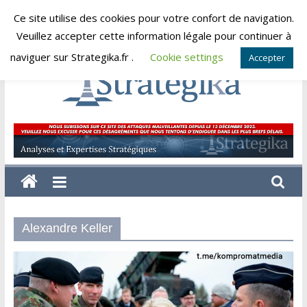
Skip
Ce site utilise des cookies pour votre confort de navigation.
vendredi, août 7, 2026
to
Veuillez accepter cette information légale pour continuer à
content
naviguer sur Strategika.fr .
Cookie settings
Accepter
Strategika
Expertise
et
Analyses
géostratégiques
Alexandre Keller