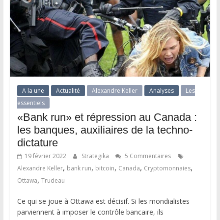
A la une
Actualité
Alexandre Keller
Analyses
Les
essentiels
«Bank run» et répression au Canada :
les banques, auxiliaires de la techno-
dictature
19 février 2022
Strategika
5 Commentaires
,
,
,
,
,
Alexandre Keller
bank run
bitcoin
Canada
Cryptomonnaies
,
Ottawa
Trudeau
Ce qui se joue à Ottawa est décisif. Si les mondialistes
parviennent à imposer le contrôle bancaire, ils