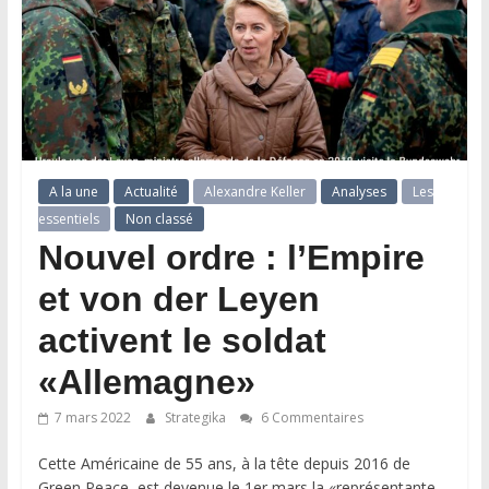
A la une
Actualité
Alexandre Keller
Analyses
Les
essentiels
Non classé
Nouvel ordre : l’Empire
et von der Leyen
activent le soldat
«Allemagne»
7 mars 2022
Strategika
6 Commentaires
Cette Américaine de 55 ans, à la tête depuis 2016 de
Green Peace, est devenue le 1er mars la «représentante