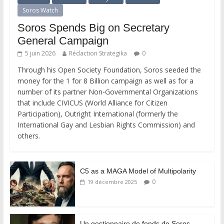
Soros Watch
Soros Spends Big on Secretary
General Campaign
5 juin 2026
Rédaction Strategika
0
Through his Open Society Foundation, Soros seeded the
money for the 1 for 8 Billion campaign as well as for a
number of its partner Non-Governmental Organizations
that include CIVICUS (World Alliance for Citizen
Participation), Outright International (formerly the
International Gay and Lesbian Rights Commission) and
others.
C5 as a MAGA Model of Multipolarity
0
19 décembre 2025
Un gestionnaire de fonds de Soros