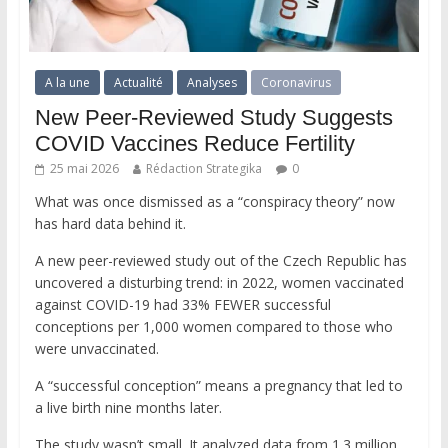
A la une
Actualité
Analyses
Coronavirus
New Peer-Reviewed Study Suggests
COVID Vaccines Reduce Fertility
25 mai 2026
Rédaction Strategika
0
What was once dismissed as a “conspiracy theory” now
has hard data behind it.
A new peer-reviewed study out of the Czech Republic has
uncovered a disturbing trend: in 2022, women vaccinated
against COVID-19 had 33% FEWER successful
conceptions per 1,000 women compared to those who
were unvaccinated.
A “successful conception” means a pregnancy that led to
a live birth nine months later.
The study wasn’t small. It analyzed data from 1.3 million