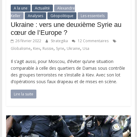
A la une
Actualité
Alexandre
Keller
Analyses
Géopolitique
Les essentiels
Ukraine : vers une deuxième Syrie au
cœur de l’Europe ?
26 février 2022
Strategika
12 Commentaires
,
,
,
,
,
Globalisme
Kiev
Russie
Syrie
Ukraine
Usa
Il s’agit aussi, pour Moscou, d’éviter qu’une situation
comparable à celle des quartiers de Damas sous contrôle
des groupes terroristes ne s’installe à Kiev. Avec son lot
d’opérations sous faux drapeau et de mises en scène.
Lire la suite