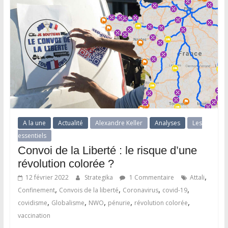
A la une
Actualité
Alexandre Keller
Analyses
Les
essentiels
Convoi de la Liberté : le risque d’une
révolution colorée ?
,
12 février 2022
Strategika
1 Commentaire
Attali
,
,
,
,
Confinement
Convois de la liberté
Coronavirus
covid-19
,
,
,
,
,
covidisme
Globalisme
NWO
pénurie
révolution colorée
vaccination