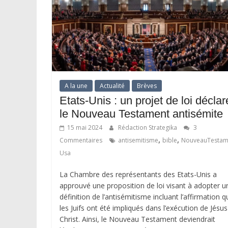
A la une
Actualité
Brèves
Etats-Unis : un projet de loi déclar
le Nouveau Testament antisémite
15 mai 2024
Rédaction Strategika
3
,
,
Commentaires
antisemitisme
bible
NouveauTestam
Usa
La Chambre des représentants des Etats-Unis a
approuvé une proposition de loi visant à adopter u
définition de l’antisémitisme incluant l’affirmation q
les Juifs ont été impliqués dans l’exécution de Jésus
Christ. Ainsi, le Nouveau Testament deviendrait