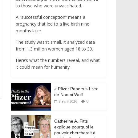
to those who were unvaccinated.
A “successful conception” means a
pregnancy that led to a live birth nine
months later.
The study wasn’t small. It analyzed data
from 1.3 million women aged 18 to 39.
Here’s what the numbers reveal, and what
it could mean for humanity.
« Pfizer Papers » Livre
de Naomi Wolf
0
8 avril 2026
Catherine A. Fitts
explique pourquoi le
pouvoir chercherait à