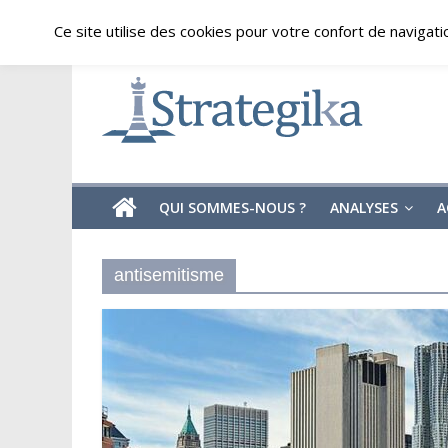
Skip
vendredi, août 7, 2026
Ce site utilise des cookies pour votre confort de navigati
to
content
Strategika
Expertise
et
Analyses
géostratégiques
QUI SOMMES-NOUS ?
ANALYSES
A
antisemitisme