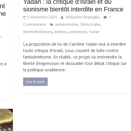
Yadan : la critique d’Israël et du
nt
sionisme bientôt interdite en France
sme
5 novembre 2024
Rédaction Strategika
1
,
,
Commentaire
antisemitisme
Démocratie
,
,
,
libertesPubliques
lobbies
parlement
Yadan
n
La proposition de loi de Caroline Yadan vise à interdire
toute critique d’Israël, sous couvert de lutte contre
l’antisémitisme. En réalité, ce projet va restreindre la
liberté d’expression et dissuader tout débat critique sur
te a
la politique israélienne.
Lire la suite