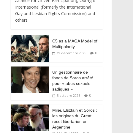
Alliance for Citizen Participation), Outright
International (formerly the International
Gay and Lesbian Rights Commission) and
others.
C5 as a MAGA Model of
Multipolarity
0
19 décembre 2025
Un gestionnaire de
fonds de Soros arrêté
pour « abus sexuels
sadiques »
0
5 octobre 2025
Milei, Elsztain et Soros :
les origines du Great
reset libertarien en
Argentine