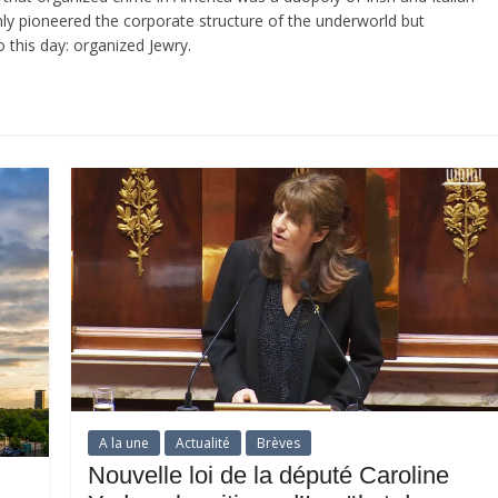
nly pioneered the corporate structure of the underworld but
o this day: organized Jewry.
A la une
Actualité
Brèves
Nouvelle loi de la député Caroline