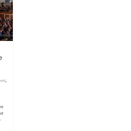
e
,
ent
ne
ue
-