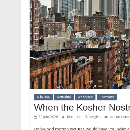
A la une
Actualité
Analyses
Portraits
When the Kosher Nostr
30 juin 2026
Rédaction Strategika
Aucun comm
Hollywood motion pictures would have you believe t