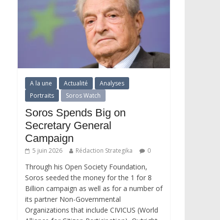
A la une
Actualité
Analyses
Portraits
Soros Watch
Soros Spends Big on
Secretary General
Campaign
5 juin 2026
Rédaction Strategika
0
Through his Open Society Foundation,
Soros seeded the money for the 1 for 8
Billion campaign as well as for a number of
its partner Non-Governmental
Organizations that include CIVICUS (World