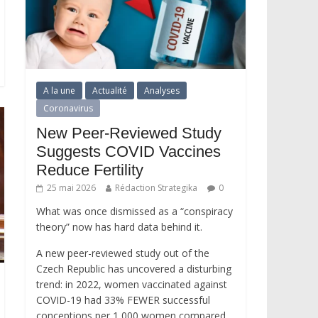
A la une
Actualité
Analyses
Coronavirus
New Peer-Reviewed Study
Suggests COVID Vaccines
Reduce Fertility
25 mai 2026
Rédaction Strategika
0
What was once dismissed as a “conspiracy
theory” now has hard data behind it.
A new peer-reviewed study out of the
Czech Republic has uncovered a disturbing
trend: in 2022, women vaccinated against
COVID-19 had 33% FEWER successful
conceptions per 1,000 women compared