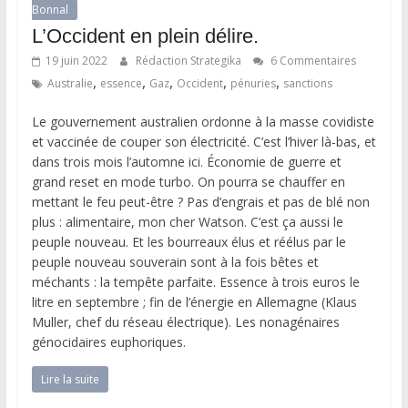
Bonnal
L’Occident en plein délire.
19 juin 2022
Rédaction Strategika
6 Commentaires
,
,
,
,
,
Australie
essence
Gaz
Occident
pénuries
sanctions
Le gouvernement australien ordonne à la masse covidiste
et vaccinée de couper son électricité. C’est l’hiver là-bas, et
dans trois mois l’automne ici. Économie de guerre et
grand reset en mode turbo. On pourra se chauffer en
mettant le feu peut-être ? Pas d’engrais et pas de blé non
plus : alimentaire, mon cher Watson. C’est ça aussi le
peuple nouveau. Et les bourreaux élus et réélus par le
peuple nouveau souverain sont à la fois bêtes et
méchants : la tempête parfaite. Essence à trois euros le
litre en septembre ; fin de l’énergie en Allemagne (Klaus
Muller, chef du réseau électrique). Les nonagénaires
génocidaires euphoriques.
Lire la suite