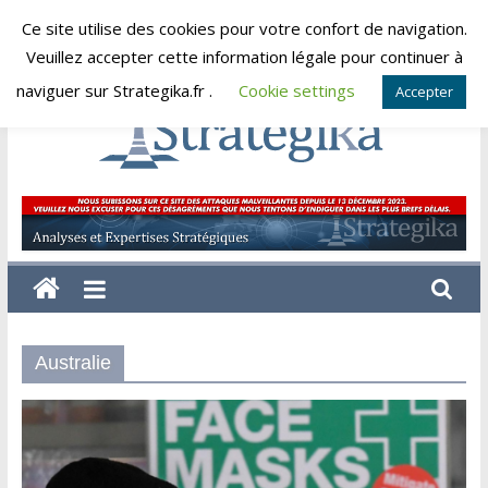
Skip
Ce site utilise des cookies pour votre confort de navigation.
lundi, août 10, 2026
to
Veuillez accepter cette information légale pour continuer à
content
naviguer sur Strategika.fr .
Cookie settings
Accepter
Strategika
Expertise
et
Analyses
géostratégiques
Australie