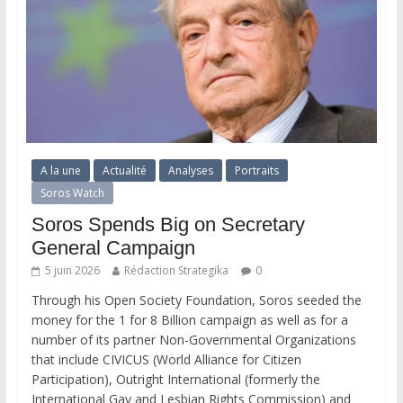
A la une
Actualité
Analyses
Portraits
Soros Watch
Soros Spends Big on Secretary
General Campaign
5 juin 2026
Rédaction Strategika
0
Through his Open Society Foundation, Soros seeded the
money for the 1 for 8 Billion campaign as well as for a
number of its partner Non-Governmental Organizations
that include CIVICUS (World Alliance for Citizen
Participation), Outright International (formerly the
International Gay and Lesbian Rights Commission) and