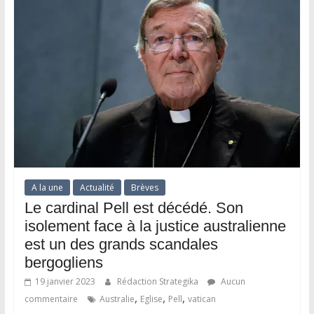
A la une
Actualité
Brèves
Le cardinal Pell est décédé. Son
isolement face à la justice australienne
est un des grands scandales
bergogliens
19 janvier 2023
Rédaction Strategika
Aucun
,
,
,
commentaire
Australie
Eglise
Pell
vatican