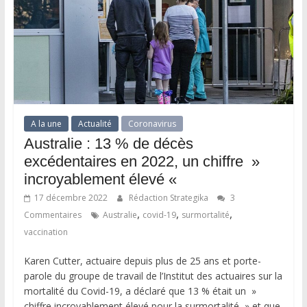
A la une
Actualité
Coronavirus
Australie : 13 % de décès
excédentaires en 2022, un chiffre »
incroyablement élevé «
17 décembre 2022
Rédaction Strategika
3
,
,
,
Commentaires
Australie
covid-19
surmortalité
vaccination
Karen Cutter, actuaire depuis plus de 25 ans et porte-
parole du groupe de travail de l’Institut des actuaires sur la
mortalité du Covid-19, a déclaré que 13 % était un »
chiffre incroyablement élevé pour la surmortalité » et que