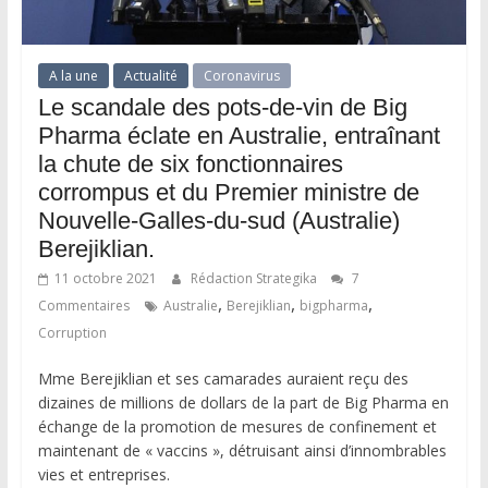
A la une
Actualité
Coronavirus
Le scandale des pots-de-vin de Big
Pharma éclate en Australie, entraînant
la chute de six fonctionnaires
corrompus et du Premier ministre de
Nouvelle-Galles-du-sud (Australie)
Berejiklian.
11 octobre 2021
Rédaction Strategika
7
,
,
,
Commentaires
Australie
Berejiklian
bigpharma
Corruption
Mme Berejiklian et ses camarades auraient reçu des
dizaines de millions de dollars de la part de Big Pharma en
échange de la promotion de mesures de confinement et
maintenant de « vaccins », détruisant ainsi d’innombrables
vies et entreprises.