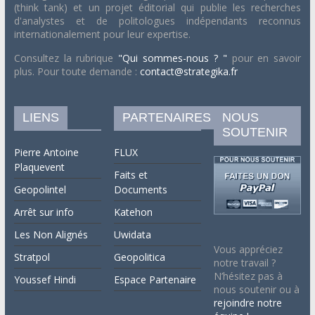
(think tank) et un projet éditorial qui publie les recherches
d'analystes et de politologues indépendants reconnus
internationalement pour leur expertise.
Consultez la rubrique
"Qui sommes-nous ? "
pour en savoir
plus. Pour toute demande :
contact@strategika.fr
LIENS
PARTENAIRES
NOUS
SOUTENIR
Pierre Antoine
FLUX
Plaquevent
Faits et
Geopolintel
Documents
Arrêt sur info
Katehon
Les Non Alignés
Uwidata
Vous appréciez
Stratpol
Geopolitica
notre travail ?
N’hésitez pas à
Youssef Hindi
Espace Partenaire
nous soutenir ou à
rejoindre notre