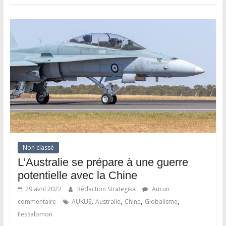
Non classé
L’Australie se prépare à une guerre
potentielle avec la Chine
29 avril 2022
Rédaction Strategika
Aucun
,
,
,
,
commentaire
AUKUS
Australie
Chine
Globalisme
IlesSalomon