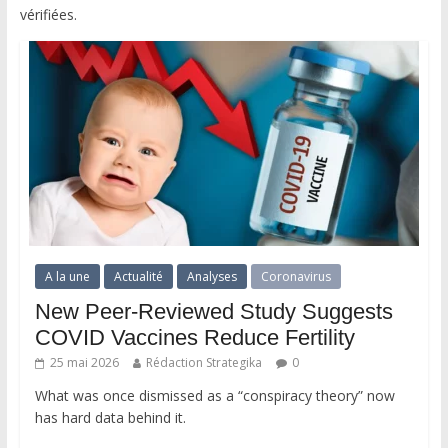
vérifiées.
A la une
Actualité
Analyses
Coronavirus
New Peer-Reviewed Study Suggests
COVID Vaccines Reduce Fertility
25 mai 2026
Rédaction Strategika
0
What was once dismissed as a “conspiracy theory” now
has hard data behind it.