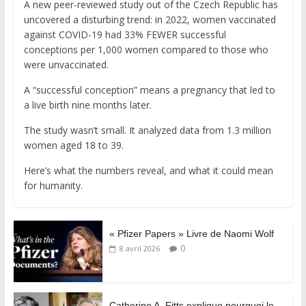
A new peer-reviewed study out of the Czech Republic has
uncovered a disturbing trend: in 2022, women vaccinated
against COVID-19 had 33% FEWER successful
conceptions per 1,000 women compared to those who
were unvaccinated.
A “successful conception” means a pregnancy that led to
a live birth nine months later.
The study wasn’t small. It analyzed data from 1.3 million
women aged 18 to 39.
Here’s what the numbers reveal, and what it could mean
for humanity.
« Pfizer Papers » Livre de Naomi Wolf
0
8 avril 2026
Catherine A. Fitts explique pourquoi le