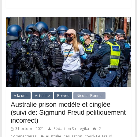
A la une
Actualité
Brèves
Nicolas Bonnal
Australie prison modèle et cinglée
(suivi de: Sigmund Freud politiquement
incorrect)
31 octobre 2021
Rédaction Strategika
2
,
,
,
,
Commentaires
Australie
Civilisation
covid-19
Freud