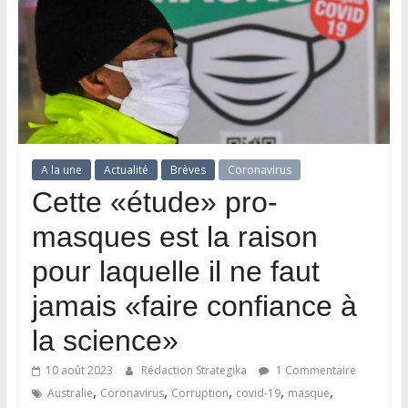
A la une
Actualité
Brèves
Coronavirus
Cette «étude» pro-
masques est la raison
pour laquelle il ne faut
jamais «faire confiance à
la science»
10 août 2023
Rédaction Strategika
1 Commentaire
,
,
,
,
,
Australie
Coronavirus
Corruption
covid-19
masque