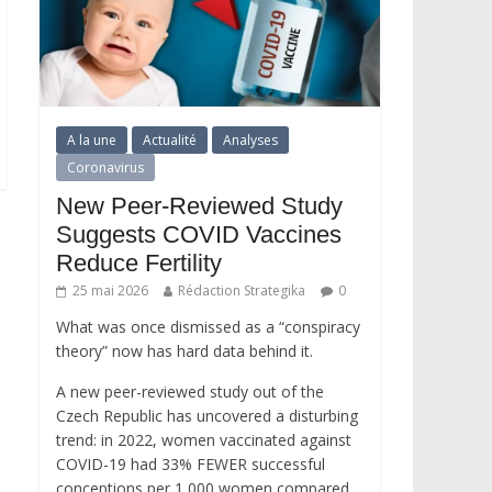
A la une
Actualité
Analyses
Coronavirus
New Peer-Reviewed Study
Suggests COVID Vaccines
Reduce Fertility
25 mai 2026
Rédaction Strategika
0
What was once dismissed as a “conspiracy
theory” now has hard data behind it.
A new peer-reviewed study out of the
Czech Republic has uncovered a disturbing
trend: in 2022, women vaccinated against
COVID-19 had 33% FEWER successful
conceptions per 1,000 women compared