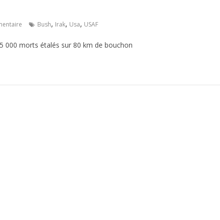
,
,
,
entaire
Bush
Irak
Usa
USAF
25 000 morts étalés sur 80 km de bouchon