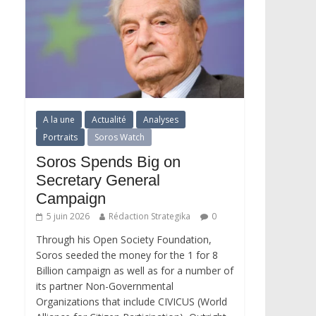
A la une
Actualité
Analyses
Portraits
Soros Watch
Soros Spends Big on
Secretary General
Campaign
5 juin 2026
Rédaction Strategika
0
Through his Open Society Foundation,
Soros seeded the money for the 1 for 8
Billion campaign as well as for a number of
its partner Non-Governmental
Organizations that include CIVICUS (World