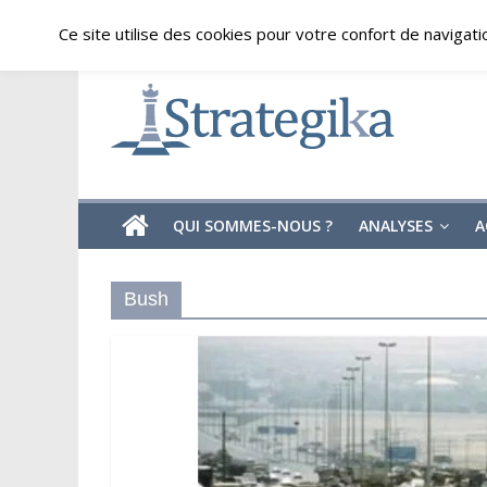
Skip
samedi, août 8, 2026
Ce site utilise des cookies pour votre confort de navigati
to
content
Strategika
Expertise
et
Analyses
géostratégiques
QUI SOMMES-NOUS ?
ANALYSES
A
Bush