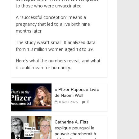
to those who were unvaccinated.
A “successful conception” means a
pregnancy that led to a live birth nine
months later.
The study wasn’t small. It analyzed data
from 1.3 million women aged 18 to 39.
Here’s what the numbers reveal, and what
it could mean for humanity.
« Pfizer Papers » Livre
de Naomi Wolf
0
8 avril 2026
Catherine A. Fitts
explique pourquoi le
pouvoir chercherait à