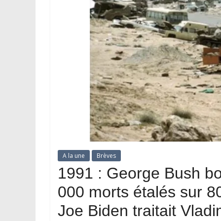
A la une
Brèves
1991 : George Bush bo
000 morts étalés sur 80
Joe Biden traitait Vlad