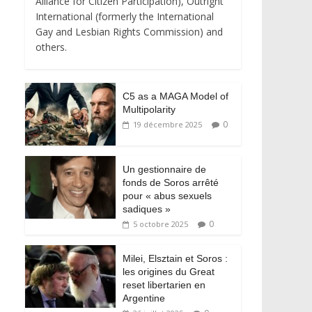
Alliance for Citizen Participation), Outright
International (formerly the International
Gay and Lesbian Rights Commission) and
others.
C5 as a MAGA Model of
Multipolarity
0
19 décembre 2025
Un gestionnaire de
fonds de Soros arrêté
pour « abus sexuels
sadiques »
0
5 octobre 2025
Milei, Elsztain et Soros :
les origines du Great
reset libertarien en
Argentine