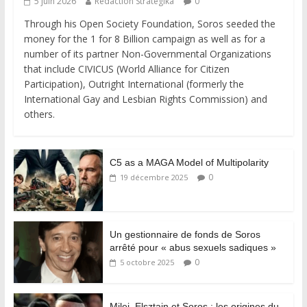
5 juin 2026
Rédaction Strategika
0
Through his Open Society Foundation, Soros seeded the
money for the 1 for 8 Billion campaign as well as for a
number of its partner Non-Governmental Organizations
that include CIVICUS (World Alliance for Citizen
Participation), Outright International (formerly the
International Gay and Lesbian Rights Commission) and
others.
C5 as a MAGA Model of Multipolarity
0
19 décembre 2025
Un gestionnaire de fonds de Soros
arrêté pour « abus sexuels sadiques »
0
5 octobre 2025
Milei, Elsztain et Soros : les origines du