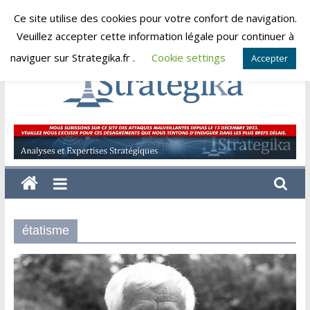
Skip
Ce site utilise des cookies pour votre confort de navigation.
vendredi, août 7, 2026
to
Veuillez accepter cette information légale pour continuer à
content
naviguer sur Strategika.fr .
Cookie settings
Accepter
Strategika
Expertise
et
Analyses
géostratégiques
étatisme