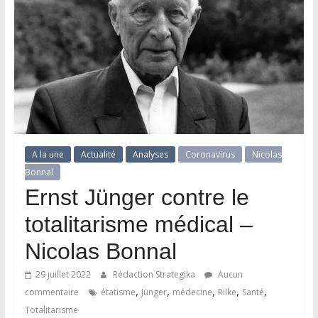
A la une
Actualité
Analyses
Coronavirus
Nicolas
Bonnal
Ernst Jünger contre le
totalitarisme médical –
Nicolas Bonnal
29 juillet 2022
Rédaction Strategika
Aucun
,
,
,
,
,
commentaire
étatisme
Jünger
médecine
Rilke
Santé
Totalitarisme