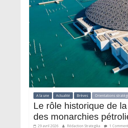
A la une
Actualité
Brèves
Orientations stratég
Le rôle historique de l
des monarchies pétroli
29 avril 2026
Rédaction Strategika
1 Comment