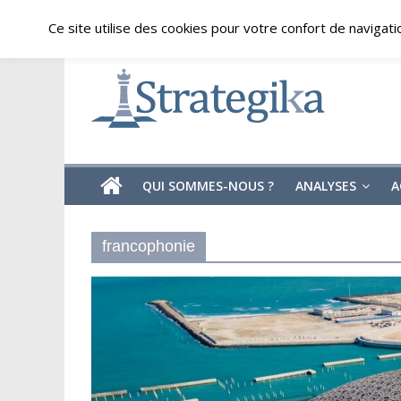
Skip
samedi, août 8, 2026
Ce site utilise des cookies pour votre confort de navigati
to
content
Strategika
Expertise
et
Analyses
géostratégiques
QUI SOMMES-NOUS ?
ANALYSES
A
francophonie