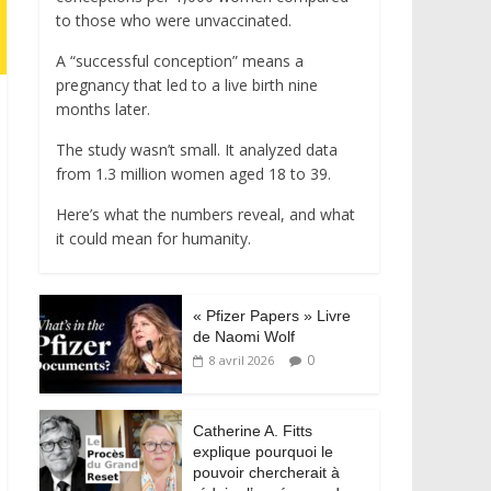
to those who were unvaccinated.
A “successful conception” means a
pregnancy that led to a live birth nine
months later.
The study wasn’t small. It analyzed data
from 1.3 million women aged 18 to 39.
Here’s what the numbers reveal, and what
it could mean for humanity.
« Pfizer Papers » Livre
de Naomi Wolf
0
8 avril 2026
Catherine A. Fitts
explique pourquoi le
pouvoir chercherait à