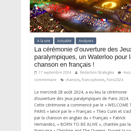
A la une
Actualité
Analyses
La cérémonie d’ouverture des Jeu
paralympiques, un Waterloo pour l
chanson en français !
17 septembre 2024
Rédaction Strategika
Auc
,
,
commentaire
chanson
francophonie
Paris2024
Le mercredi 28 août 2024, a eu lieu la cérémonie
d’ouverture des Jeux paralympiques de Paris 2024.
Cette cérémonie a commencé par le « WELCOME 
PARIS » lancé par le « Français » Théo Curin et s’a
par la chanson en anglais du « Français » Patrick
Hernandez, « BORN TO BE ALIVE », chantée pas la
Française » Christine and The Queens. Durant la so