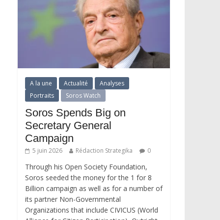
A la une
Actualité
Analyses
Portraits
Soros Watch
Soros Spends Big on
Secretary General
Campaign
5 juin 2026
Rédaction Strategika
0
Through his Open Society Foundation,
Soros seeded the money for the 1 for 8
Billion campaign as well as for a number of
its partner Non-Governmental
Organizations that include CIVICUS (World