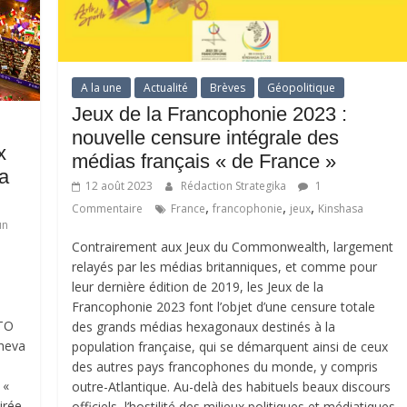
A la une
Actualité
Brèves
Géopolitique
Jeux de la Francophonie 2023 :
nouvelle censure intégrale des
x
médias français « de France »
a
12 août 2023
Rédaction Strategika
1
,
,
,
Commentaire
France
francophonie
jeux
Kinshasa
un
Contrairement aux Jeux du Commonwealth, largement
relayés par les médias britanniques, et comme pour
leur dernière édition de 2019, les Jeux de la
Francophonie 2023 font l’objet d’une censure totale
TO
des grands médias hexagonaux destinés à la
cheva
population française, qui se démarquent ainsi de ceux
des autres pays francophones du monde, y compris
 «
outre-Atlantique. Au-delà des habituels beaux discours
irée,
officiels, l’hostilité des milieux politiques et médiatiques