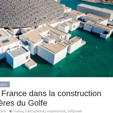
iques
a France dans la construction
ères du Golfe
,
,
,
aire
France
francophonie
moyenOrient
softpower