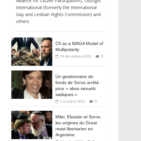
Alliance for Citizen Participation), Outright
International (formerly the International
Gay and Lesbian Rights Commission) and
others.
C5 as a MAGA Model of
Multipolarity
0
19 décembre 2025
Un gestionnaire de
fonds de Soros arrêté
pour « abus sexuels
sadiques »
0
5 octobre 2025
Milei, Elsztain et Soros :
les origines du Great
reset libertarien en
Argentine