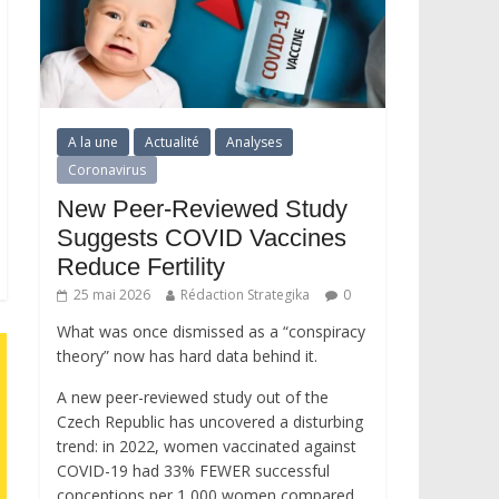
A la une
Actualité
Analyses
Coronavirus
New Peer-Reviewed Study
Suggests COVID Vaccines
Reduce Fertility
25 mai 2026
Rédaction Strategika
0
What was once dismissed as a “conspiracy
theory” now has hard data behind it.
A new peer-reviewed study out of the
Czech Republic has uncovered a disturbing
trend: in 2022, women vaccinated against
COVID-19 had 33% FEWER successful
conceptions per 1,000 women compared