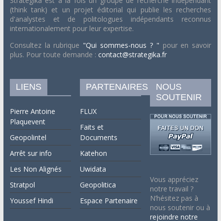
Strategika est à la fois un groupe de recherche indépendant
(think tank) et un projet éditorial qui publie les recherches
d'analystes et de politologues indépendants reconnus
internationalement pour leur expertise.
Consultez la rubrique
"Qui sommes-nous ? "
pour en savoir
plus. Pour toute demande :
contact@strategika.fr
LIENS
PARTENAIRES
NOUS
SOUTENIR
Pierre Antoine
FLUX
Plaquevent
Faits et
Geopolintel
Documents
Arrêt sur info
Katehon
Les Non Alignés
Uwidata
Vous appréciez
Stratpol
Geopolitica
notre travail ?
N’hésitez pas à
Youssef Hindi
Espace Partenaire
nous soutenir ou à
rejoindre notre