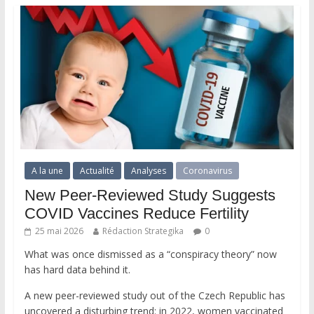
A la une
Actualité
Analyses
Coronavirus
New Peer-Reviewed Study Suggests
COVID Vaccines Reduce Fertility
25 mai 2026
Rédaction Strategika
0
What was once dismissed as a “conspiracy theory” now
has hard data behind it.
A new peer-reviewed study out of the Czech Republic has
uncovered a disturbing trend: in 2022, women vaccinated