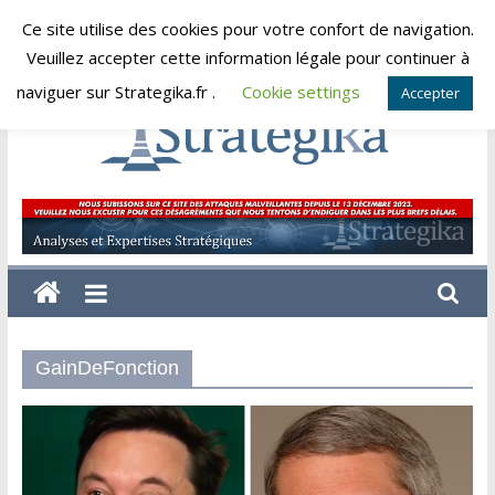
Skip
Ce site utilise des cookies pour votre confort de navigation.
jeudi, août 6, 2026
to
Veuillez accepter cette information légale pour continuer à
content
naviguer sur Strategika.fr .
Cookie settings
Accepter
Strategika
Expertise
et
Analyses
géostratégiques
GainDeFonction