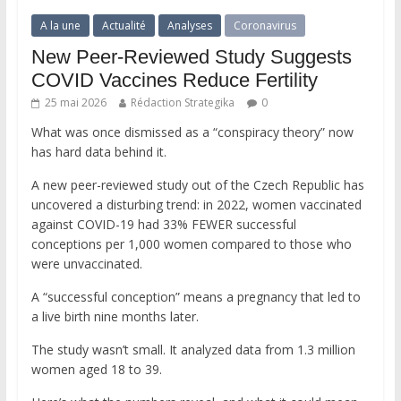
A la une
Actualité
Analyses
Coronavirus
New Peer-Reviewed Study Suggests
COVID Vaccines Reduce Fertility
25 mai 2026
Rédaction Strategika
0
What was once dismissed as a “conspiracy theory” now
has hard data behind it.
A new peer-reviewed study out of the Czech Republic has
uncovered a disturbing trend: in 2022, women vaccinated
against COVID-19 had 33% FEWER successful
conceptions per 1,000 women compared to those who
were unvaccinated.
A “successful conception” means a pregnancy that led to
a live birth nine months later.
The study wasn’t small. It analyzed data from 1.3 million
women aged 18 to 39.