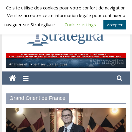
Skip
Ce site utilise des cookies pour votre confort de navigation.
lundi, août 10, 2026
to
Veuillez accepter cette information légale pour continuer à
content
naviguer sur Strategika.fr .
Cookie settings
Accepter
Strategika
Expertise
et
Analyses
géostratégiques
Grand Orient de France