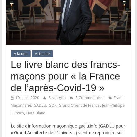
A la une
Actualité
Le livre blanc des francs-
maçons pour « la France
de l’après-Covid-19 »
10 juillet 2020
Strategika
3 Commentaires
Franc-
,
,
,
,
Maçonnerie
GADLU
GOF
Grand Orient de France
Jean-Philippe
,
Hubsch
Livre Blanc
Le site d’information maçonnique gadlu.info (GADLU pour
« Grand Architecte de L’Univers ») vient de reproduire sur