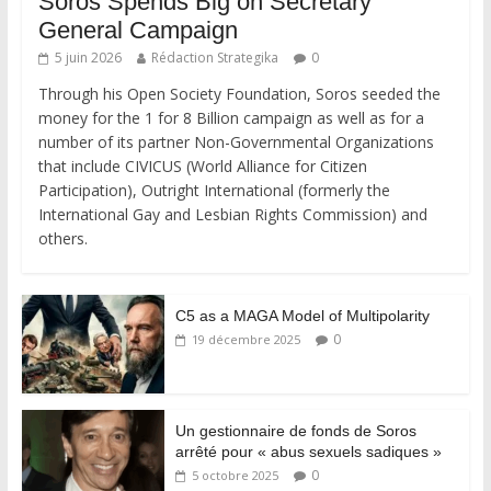
Soros Spends Big on Secretary
General Campaign
5 juin 2026
Rédaction Strategika
0
Through his Open Society Foundation, Soros seeded the
money for the 1 for 8 Billion campaign as well as for a
number of its partner Non-Governmental Organizations
that include CIVICUS (World Alliance for Citizen
Participation), Outright International (formerly the
International Gay and Lesbian Rights Commission) and
others.
C5 as a MAGA Model of Multipolarity
0
19 décembre 2025
Un gestionnaire de fonds de Soros
arrêté pour « abus sexuels sadiques »
0
5 octobre 2025