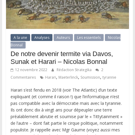
A la une
Analyses
Auteurs
Les essentiels
Nicolas
Bonnal
De notre devenir termite via Davos,
Sunak et Harari – Nicolas Bonnal
12 novembre 2022
Rédaction Strategika
2
,
,
,
Commentaires
Harari
Maeterlinck
Soumission
tyrannie
Harari s’est fendu en 2018 (voir The Atlantic) d’un texte
expliquant (et comme il raison !) que l’informatique n’est
pas compatible avec la démocratie mais avec la tyrannie.
Ils ont donc dix à vingt ans pour dépeupler une terre
préalablement abrutie et soumise par le « Tittytainment »
de l’autre – dont fait partie le cirque politique, notamment
populiste. Je rappelle avec Mgr Gaume (voyez aussi mes