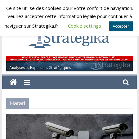
Skip
Ce site utilise des cookies pour votre confort de navigation.
lundi, août 10, 2026
to
Veuillez accepter cette information légale pour continuer à
content
naviguer sur Strategika.fr .
Cookie settings
Accepter
Strategika
Expertise
et
Analyses
géostratégiques
Harari