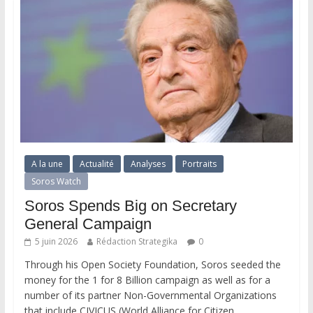
A la une
Actualité
Analyses
Portraits
Soros Watch
Soros Spends Big on Secretary
General Campaign
5 juin 2026
Rédaction Strategika
0
Through his Open Society Foundation, Soros seeded the
money for the 1 for 8 Billion campaign as well as for a
number of its partner Non-Governmental Organizations
that include CIVICUS (World Alliance for Citizen