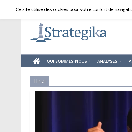
Skip
dimanche, août 9, 2026
Ce site utilise des cookies pour votre confort de navigati
to
content
Strategika
Expertise
et
Analyses
géostratégiques
QUI SOMMES-NOUS ?
ANALYSES
A
Hindi