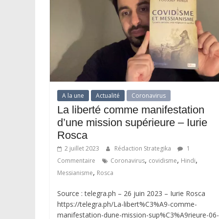
A la une
Actualité
Coronavirus
La liberté comme manifestation
d’une mission supérieure – Iurie
Rosca
2 juillet 2023
Rédaction Strategika
1
,
,
,
Commentaire
Coronavirus
covidisme
Hindi
,
Messianisme
Rosca
Source : telegra.ph – 26 juin 2023 – Iurie Rosca
https://telegra.ph/La-libert%C3%A9-comme-
manifestation-dune-mission-sup%C3%A9rieure-06