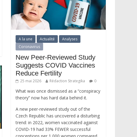
A la une
Actualité
Analyses
Coronavirus
New Peer-Reviewed Study
Suggests COVID Vaccines
Reduce Fertility
25 mai 2026
Rédaction Strategika
0
What was once dismissed as a “conspiracy
theory” now has hard data behind it.
A new peer-reviewed study out of the
Czech Republic has uncovered a disturbing
trend: in 2022, women vaccinated against
COVID-19 had 33% FEWER successful
conceptions per 1,000 women compared