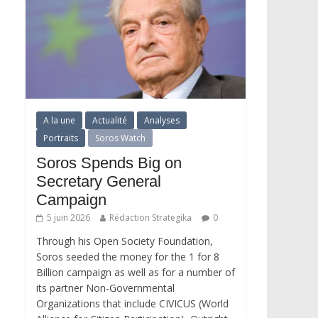
A la une
Actualité
Analyses
Portraits
Soros Watch
Soros Spends Big on
Secretary General
Campaign
5 juin 2026
Rédaction Strategika
0
Through his Open Society Foundation,
Soros seeded the money for the 1 for 8
Billion campaign as well as for a number of
its partner Non-Governmental
Organizations that include CIVICUS (World