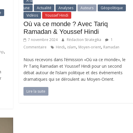
A la
une
Actualité
Analyses
Auteurs
Géopolitique
e
Vidéos
Youssef Hindi
Où va ce monde ? Avec Tariq
Ramadan & Youssef Hindi
7 novembre 2024
Rédaction Strategika
1
,
,
,
Commentaire
Hindi
islam
Moyen-orient
Ramadan
,
mp
Nous recevons dans l’émission «Où va ce monde», le
Pr Tariq Ramadan et Youssef Hindi pour un second
m
débat autour de l’islam politique et des événements
r
dramatiques qui se déroulent au Moyen-Orient.
Lire la suite