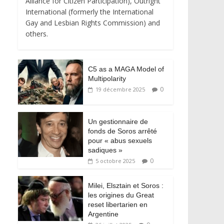
Alliance for Citizen Participation), Outright
International (formerly the International
Gay and Lesbian Rights Commission) and
others.
C5 as a MAGA Model of
Multipolarity
0
19 décembre 2025
Un gestionnaire de
fonds de Soros arrêté
pour « abus sexuels
sadiques »
0
5 octobre 2025
Milei, Elsztain et Soros :
les origines du Great
reset libertarien en
Argentine