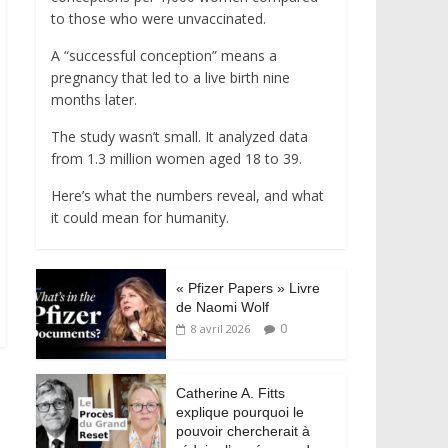
to those who were unvaccinated.
A “successful conception” means a
pregnancy that led to a live birth nine
months later.
The study wasn’t small. It analyzed data
from 1.3 million women aged 18 to 39.
Here’s what the numbers reveal, and what
it could mean for humanity.
« Pfizer Papers » Livre
de Naomi Wolf
0
8 avril 2026
Catherine A. Fitts
explique pourquoi le
pouvoir chercherait à