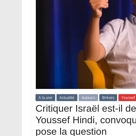
A la une
Actualité
Auteurs
Brèves
Youssef 
Critiquer Israël est-il
Youssef Hindi, convoqué
pose la question