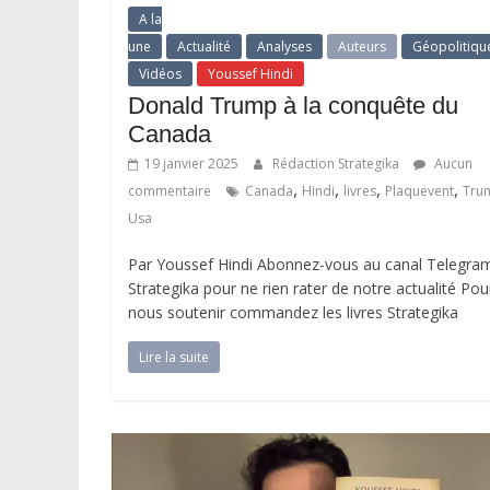
A la
une
Actualité
Analyses
Auteurs
Géopolitiqu
Vidéos
Youssef Hindi
Donald Trump à la conquête du
Canada
19 janvier 2025
Rédaction Strategika
Aucun
,
,
,
,
commentaire
Canada
Hindi
livres
Plaquevent
Tru
Usa
Par Youssef Hindi Abonnez-vous au canal Telegra
Strategika pour ne rien rater de notre actualité Pou
nous soutenir commandez les livres Strategika
Lire la suite