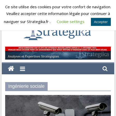
Skip
Ce site utilise des cookies pour votre confort de navigation.
vendredi, août 7, 2026
to
Veuillez accepter cette information légale pour continuer à
content
naviguer sur Strategika.fr .
Cookie settings
Accepter
Strategika
Expertise
et
Analyses
géostratégiques
Ingénierie sociale