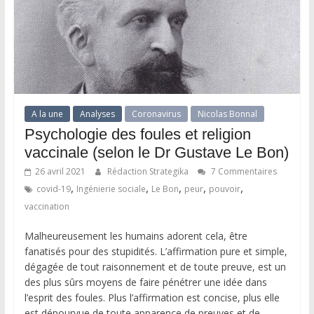
A la une
Analyses
Coronavirus
Nicolas Bonnal
Psychologie des foules et religion
vaccinale (selon le Dr Gustave Le Bon)
26 avril 2021
Rédaction Strategika
7 Commentaires
,
,
,
,
,
covid-19
Ingénierie sociale
Le Bon
peur
pouvoir
vaccination
Malheureusement les humains adorent cela, être
fanatisés pour des stupidités. L’affirmation pure et simple,
dégagée de tout raisonnement et de toute preuve, est un
des plus sûrs moyens de faire pénétrer une idée dans
l’esprit des foules. Plus l’affirmation est concise, plus elle
est dépourvue de toute apparence de preuves et de