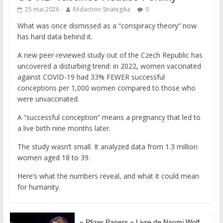
25 mai 2026
Rédaction Strategika
0
What was once dismissed as a “conspiracy theory” now
has hard data behind it.
A new peer-reviewed study out of the Czech Republic has
uncovered a disturbing trend: in 2022, women vaccinated
against COVID-19 had 33% FEWER successful
conceptions per 1,000 women compared to those who
were unvaccinated.
A “successful conception” means a pregnancy that led to
a live birth nine months later.
The study wasn’t small. It analyzed data from 1.3 million
women aged 18 to 39.
Here’s what the numbers reveal, and what it could mean
for humanity.
« Pfizer Papers » Livre de Naomi Wolf