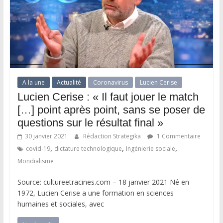
A la une
Actualité
Coronavirus
Lucien Cerise
Lucien Cerise : « Il faut jouer le match
[…] point après point, sans se poser de
questions sur le résultat final »
30 janvier 2021
Rédaction Strategika
1 Commentaire
,
,
,
covid-19
dictature technologique
Ingénierie sociale
Mondialisme
Source: cultureetracines.com – 18 janvier 2021 Né en
1972, Lucien Cerise a une formation en sciences
humaines et sociales, avec