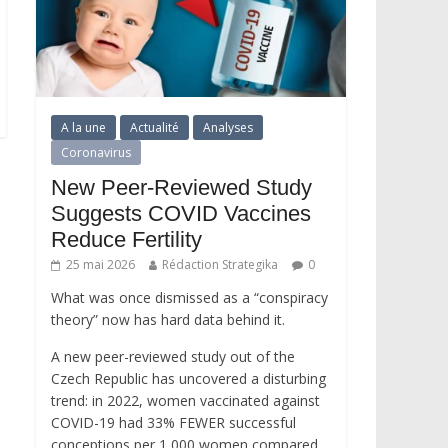
A la une
Actualité
Analyses
Coronavirus
New Peer-Reviewed Study
Suggests COVID Vaccines
Reduce Fertility
25 mai 2026
Rédaction Strategika
0
What was once dismissed as a “conspiracy
theory” now has hard data behind it.
A new peer-reviewed study out of the
Czech Republic has uncovered a disturbing
trend: in 2022, women vaccinated against
COVID-19 had 33% FEWER successful
conceptions per 1,000 women compared