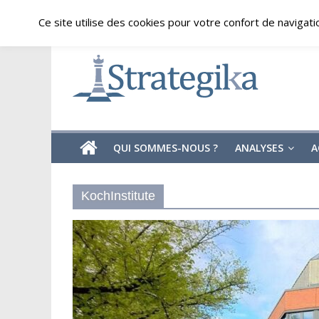
Skip
vendredi, août 7, 2026
Ce site utilise des cookies pour votre confort de navigati
to
content
Strategika
Expertise
et
Analyses
géostratégiques
QUI SOMMES-NOUS ?
ANALYSES
A
KochInstitute