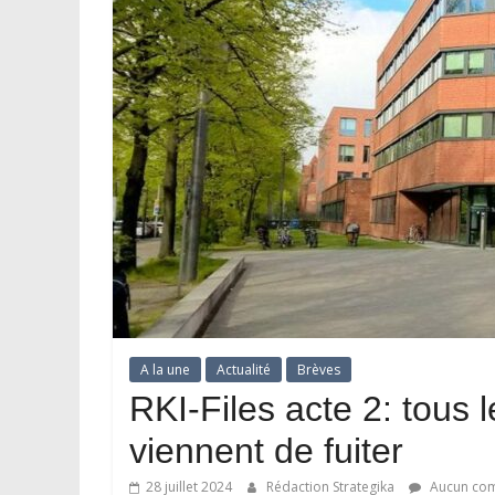
A la une
Actualité
Brèves
RKI-Files acte 2: tous
viennent de fuiter
28 juillet 2024
Rédaction Strategika
Aucun com