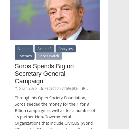
A la une
Actualité
Analyses
Portraits
Soros Watch
Soros Spends Big on
Secretary General
Campaign
5 juin 2026
Rédaction Strategika
0
Through his Open Society Foundation,
Soros seeded the money for the 1 for 8
Billion campaign as well as for a number of
its partner Non-Governmental
Organizations that include CIVICUS (World