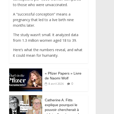
to those who were unvaccinated.
A “successful conception” means a
pregnancy that led to a live birth nine
months later.
The study wasn’t small. It analyzed data
from 1.3 million women aged 18 to 39.
Here’s what the numbers reveal, and what
it could mean for humanity.
« Pfizer Papers » Livre
de Naomi Wolf
0
8 avril 2026
Catherine A. Fitts
explique pourquoi le
pouvoir chercherait à