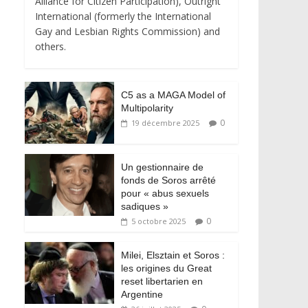
Alliance for Citizen Participation), Outright
International (formerly the International
Gay and Lesbian Rights Commission) and
others.
C5 as a MAGA Model of
Multipolarity
0
19 décembre 2025
Un gestionnaire de
fonds de Soros arrêté
pour « abus sexuels
sadiques »
0
5 octobre 2025
Milei, Elsztain et Soros :
les origines du Great
reset libertarien en
Argentine