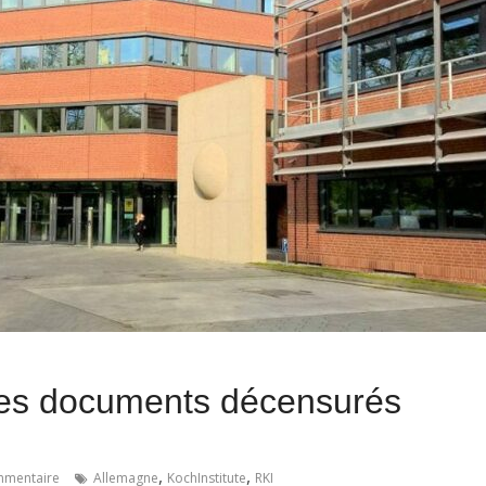
 les documents décensurés
,
,
mentaire
Allemagne
KochInstitute
RKI