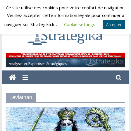
Skip
Ce site utilise des cookies pour votre confort de navigation.
jeudi, août 6, 2026
to
Veuillez accepter cette information légale pour continuer à
content
naviguer sur Strategika.fr .
Cookie settings
Accepter
Strategika
Expertise
et
Analyses
géostratégiques
Léviathan