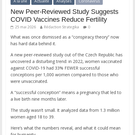
A la une
Actualité
Analyses
Coronavirus
New Peer-Reviewed Study Suggests
COVID Vaccines Reduce Fertility
25 mai 2026
Rédaction Strategika
0
What was once dismissed as a “conspiracy theory” now
has hard data behind it.
A new peer-reviewed study out of the Czech Republic has
uncovered a disturbing trend: in 2022, women vaccinated
against COVID-19 had 33% FEWER successful
conceptions per 1,000 women compared to those who
were unvaccinated.
A “successful conception” means a pregnancy that led to
a live birth nine months later.
The study wasn’t small. It analyzed data from 1.3 million
women aged 18 to 39.
Here’s what the numbers reveal, and what it could mean
for humanity.