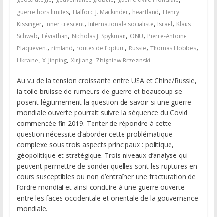
,
,
,
guerre hors limites
Halford J. Mackinder
heartland
Henry
,
,
,
,
Kissinger
inner crescent
Internationale socialiste
Israël
Klaus
,
,
,
,
Schwab
Léviathan
Nicholas J. Spykman
ONU
Pierre-Antoine
,
,
,
,
,
Plaquevent
rimland
routes de l’opium
Russie
Thomas Hobbes
,
,
,
Ukraine
Xi Jinping
Xinjiang
Zbigniew Brzezinski
Au vu de la tension croissante entre USA et Chine/Russie,
la toile bruisse de rumeurs de guerre et beaucoup se
posent légitimement la question de savoir si une guerre
mondiale ouverte pourrait suivre la séquence du Covid
commencée fin 2019. Tenter de répondre à cette
question nécessite d’aborder cette problématique
complexe sous trois aspects principaux : politique,
géopolitique et stratégique. Trois niveaux d’analyse qui
peuvent permettre de sonder quelles sont les ruptures en
cours susceptibles ou non d’entraîner une fracturation de
l’ordre mondial et ainsi conduire à une guerre ouverte
entre les faces occidentale et orientale de la gouvernance
mondiale.