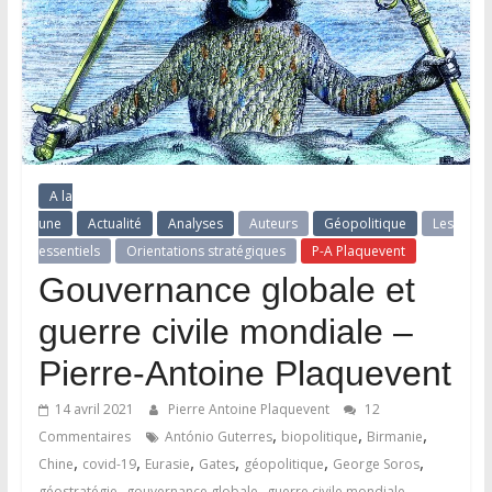
A la
une
Actualité
Analyses
Auteurs
Géopolitique
Les
essentiels
Orientations stratégiques
P-A Plaquevent
Gouvernance globale et
guerre civile mondiale –
Pierre-Antoine Plaquevent
14 avril 2021
Pierre Antoine Plaquevent
12
,
,
,
Commentaires
António Guterres
biopolitique
Birmanie
,
,
,
,
,
,
Chine
covid-19
Eurasie
Gates
géopolitique
George Soros
,
,
,
géostratégie
gouvernance globale
guerre civile mondiale