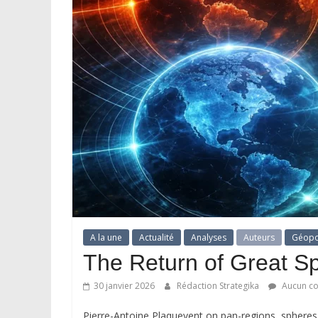
A la une
Actualité
Analyses
Auteurs
Géopo
The Return of Great S
30 janvier 2026
Rédaction Strategika
Aucun c
Pierre-Antoine Plaquevent on pan-regions, spheres o