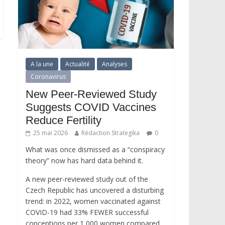
A la une
Actualité
Analyses
Coronavirus
New Peer-Reviewed Study
Suggests COVID Vaccines
Reduce Fertility
25 mai 2026
Rédaction Strategika
0
What was once dismissed as a “conspiracy
theory” now has hard data behind it.
A new peer-reviewed study out of the
Czech Republic has uncovered a disturbing
trend: in 2022, women vaccinated against
COVID-19 had 33% FEWER successful
conceptions per 1,000 women compared