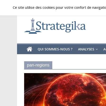
Skip
samedi, août 8, 2026
Ce site utilise des cookies pour votre confort de navigati
to
content
Strategika
Expertise
et
Analyses
géostratégiques
QUI SOMMES-NOUS ?
ANALYSES
A
pan-regions