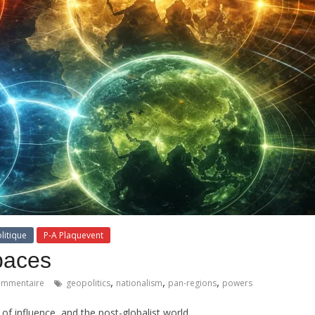
litique
P-A Plaquevent
paces
,
,
,
ommentaire
geopolitics
nationalism
pan-regions
powers
f influence, and the post-globalist world.