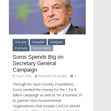
A la une
Actualité
Analyses
Portraits
Soros Watch
Soros Spends Big on
Secretary General
Campaign
5 juin 2026
Rédaction Strategika
0
Through his Open Society Foundation,
Soros seeded the money for the 1 for 8
Billion campaign as well as for a number of
its partner Non-Governmental
Organizations that include CIVICUS (World