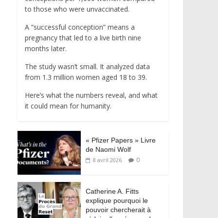
to those who were unvaccinated.
A “successful conception” means a
pregnancy that led to a live birth nine
months later.
The study wasn’t small. It analyzed data
from 1.3 million women aged 18 to 39.
Here’s what the numbers reveal, and what
it could mean for humanity.
« Pfizer Papers » Livre
de Naomi Wolf
0
8 avril 2026
Catherine A. Fitts
explique pourquoi le
pouvoir chercherait à