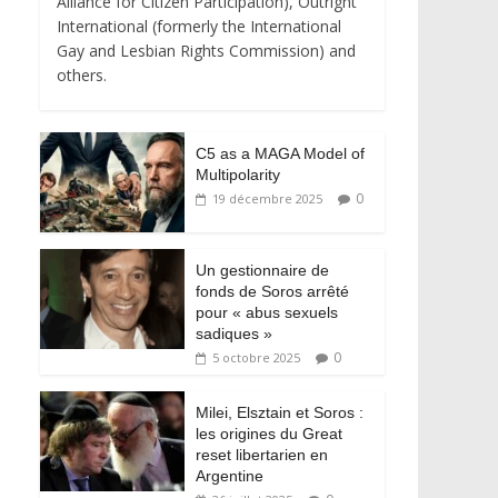
Alliance for Citizen Participation), Outright
International (formerly the International
Gay and Lesbian Rights Commission) and
others.
C5 as a MAGA Model of
Multipolarity
0
19 décembre 2025
Un gestionnaire de
fonds de Soros arrêté
pour « abus sexuels
sadiques »
0
5 octobre 2025
Milei, Elsztain et Soros :
les origines du Great
reset libertarien en
Argentine