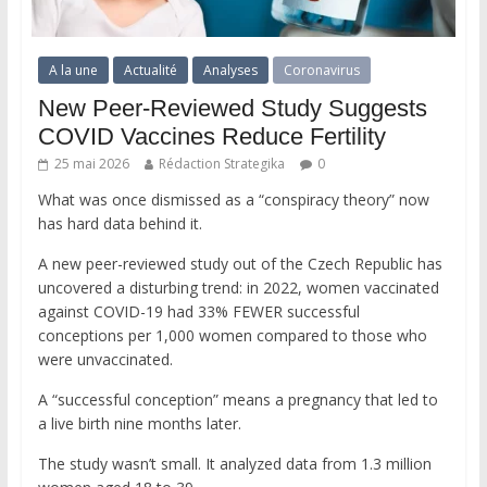
A la une
Actualité
Analyses
Coronavirus
New Peer-Reviewed Study Suggests
COVID Vaccines Reduce Fertility
25 mai 2026
Rédaction Strategika
0
What was once dismissed as a “conspiracy theory” now
has hard data behind it.
A new peer-reviewed study out of the Czech Republic has
uncovered a disturbing trend: in 2022, women vaccinated
against COVID-19 had 33% FEWER successful
conceptions per 1,000 women compared to those who
were unvaccinated.
A “successful conception” means a pregnancy that led to
a live birth nine months later.
The study wasn’t small. It analyzed data from 1.3 million