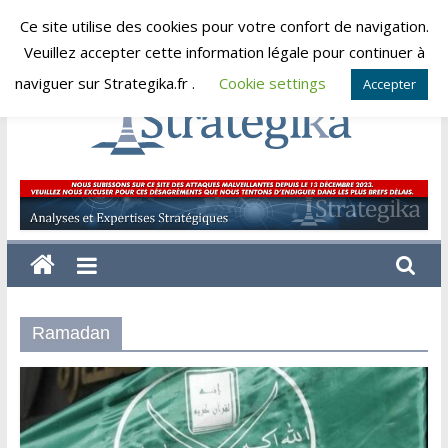
Skip
Ce site utilise des cookies pour votre confort de navigation.
samedi, août 8, 2026
to
Veuillez accepter cette information légale pour continuer à
content
naviguer sur Strategika.fr .
Cookie settings
Accepter
Strategika
Expertise
et
Analyses
géostratégiques
Ramadan