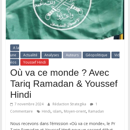
A la
une
Actualité
Analyses
Auteurs
Géopolitique
Vid
éos
Youssef Hindi
Où va ce monde ? Avec
Tariq Ramadan & Youssef
Hindi
7 novembre 2024
Rédaction Strategika
1
,
,
,
Commentaire
Hindi
islam
Moyen-orient
Ramadan
Nous recevons dans l’émission «Où va ce monde», le Pr
Tariq Ramadan et Youssef Hindi pour un second débat