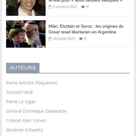
arrêté pour « abus sexuels sadiques »
0
5 octobre 2025
Milei, Elsztain et Soros : les origines du
Great reset libertarien en Argentine
0
26 juillet 2025
AUTEURS
Pierre Antoine Plaquevent
Youssef Hindi
Pierre Le Vigan
Général Dominique Delawarde
Colonel Alain Corvez
Modeste Schwartz