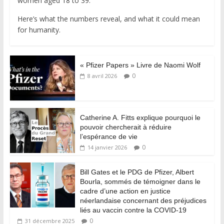
women aged 18 to 39.
Here’s what the numbers reveal, and what it could mean
for humanity.
« Pfizer Papers » Livre de Naomi Wolf
0
8 avril 2026
Catherine A. Fitts explique pourquoi le
pouvoir chercherait à réduire
l’espérance de vie
0
14 janvier 2026
Bill Gates et le PDG de Pfizer, Albert
Bourla, sommés de témoigner dans le
cadre d’une action en justice
néerlandaise concernant des préjudices
liés au vaccin contre la COVID-19
0
31 décembre 2025