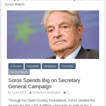
Soros Watch
A la une
Actualité
Analyses
Portraits
Soros Watch
Soros Spends Big on Secretary
General Campaign
5 juin 2026
Rédaction Strategika
0
Through his Open Society Foundation, Soros seeded the
money for the 1 for 8 Billion campaign as well as for a