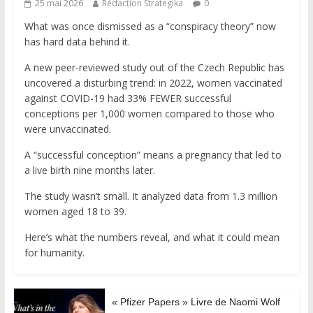
25 mai 2026
Rédaction Strategika
0
What was once dismissed as a “conspiracy theory” now
has hard data behind it.
A new peer-reviewed study out of the Czech Republic has
uncovered a disturbing trend: in 2022, women vaccinated
against COVID-19 had 33% FEWER successful
conceptions per 1,000 women compared to those who
were unvaccinated.
A “successful conception” means a pregnancy that led to
a live birth nine months later.
The study wasn’t small. It analyzed data from 1.3 million
women aged 18 to 39.
Here’s what the numbers reveal, and what it could mean
for humanity.
« Pfizer Papers » Livre de Naomi Wolf