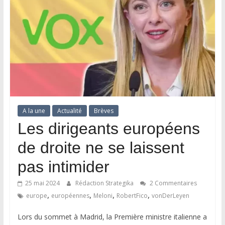
A la une
Actualité
Brèves
Les dirigeants européens
de droite ne se laissent
pas intimider
25 mai 2024
Rédaction Strategika
2 Commentaires
,
,
,
,
europe
européennes
Meloni
RobertFico
vonDerLeyen
Lors du sommet à Madrid, la Première ministre italienne a