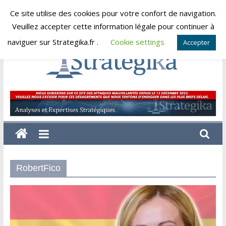
Skip
Ce site utilise des cookies pour votre confort de navigation.
samedi, août 8, 2026
to
Veuillez accepter cette information légale pour continuer à
content
naviguer sur Strategika.fr .
Cookie settings
Accepter
Strategika
Expertise
et
Analyses
géostratégiques
RobertFico