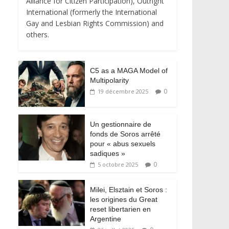
Alliance for Citizen Participation), Outright
International (formerly the International
Gay and Lesbian Rights Commission) and
others.
C5 as a MAGA Model of
Multipolarity
0
19 décembre 2025
Un gestionnaire de
fonds de Soros arrêté
pour « abus sexuels
sadiques »
0
5 octobre 2025
Milei, Elsztain et Soros :
les origines du Great
reset libertarien en
Argentine