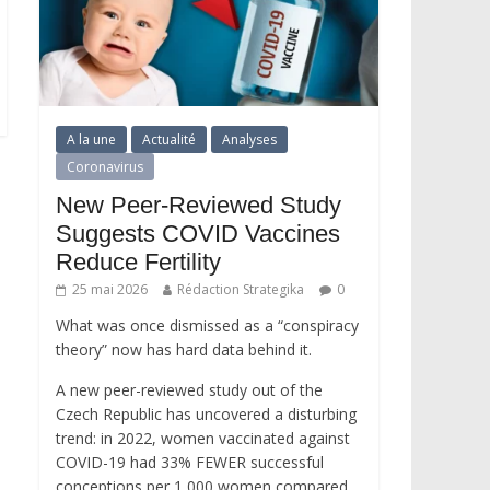
A la une
Actualité
Analyses
Coronavirus
New Peer-Reviewed Study
Suggests COVID Vaccines
Reduce Fertility
25 mai 2026
Rédaction Strategika
0
What was once dismissed as a “conspiracy
theory” now has hard data behind it.
A new peer-reviewed study out of the
Czech Republic has uncovered a disturbing
trend: in 2022, women vaccinated against
COVID-19 had 33% FEWER successful
conceptions per 1,000 women compared