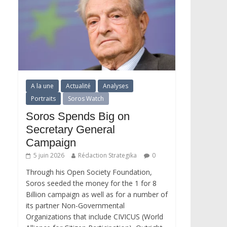
A la une
Actualité
Analyses
Portraits
Soros Watch
Soros Spends Big on
Secretary General
Campaign
5 juin 2026
Rédaction Strategika
0
Through his Open Society Foundation,
Soros seeded the money for the 1 for 8
Billion campaign as well as for a number of
its partner Non-Governmental
Organizations that include CIVICUS (World