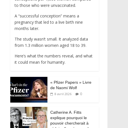
to those who were unvaccinated.
A “successful conception” means a
pregnancy that led to a live birth nine
months later.
The study wasn’t small. It analyzed data
from 1.3 million women aged 18 to 39.
Here’s what the numbers reveal, and what
it could mean for humanity.
« Pfizer Papers » Livre
de Naomi Wolf
0
8 avril 2026
Catherine A. Fitts
explique pourquoi le
pouvoir chercherait à