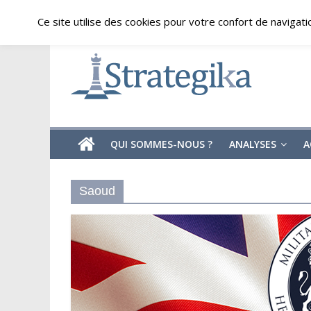
Skip
vendredi, août 7, 2026
Ce site utilise des cookies pour votre confort de navigati
to
content
Strategika
Expertise
et
Analyses
géostratégiques
QUI SOMMES-NOUS ?
ANALYSES
A
Saoud