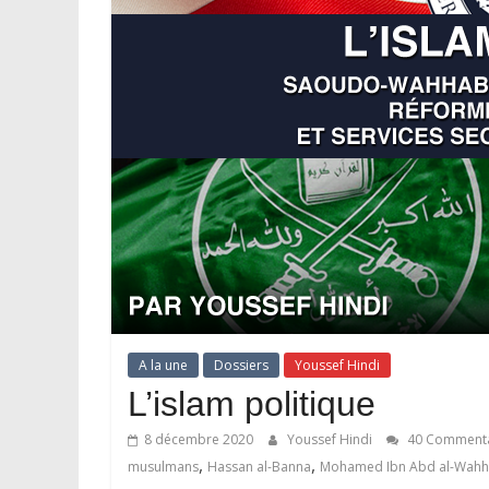
A la une
Dossiers
Youssef Hindi
L’islam politique
8 décembre 2020
Youssef Hindi
40 Commenta
,
,
musulmans
Hassan al-Banna
Mohamed Ibn Abd al-Wah