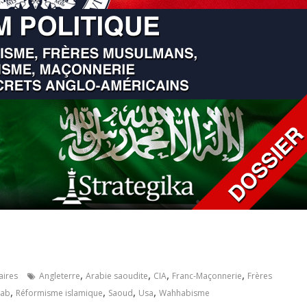
,
,
,
,
ires
Angleterre
Arabie saoudite
CIA
Franc-Maçonnerie
Frères
,
,
,
,
hab
Réformisme islamique
Saoud
Usa
Wahhabisme