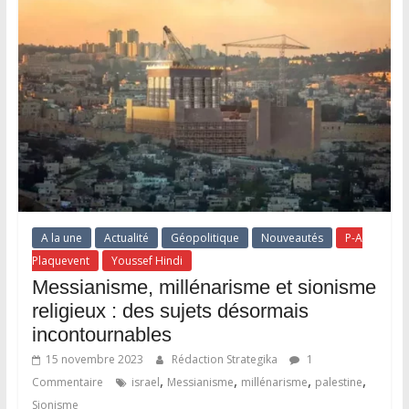
A la une
Actualité
Géopolitique
Nouveautés
P-A
Plaquevent
Youssef Hindi
Messianisme, millénarisme et sionisme
religieux : des sujets désormais
incontournables
15 novembre 2023
Rédaction Strategika
1
,
,
,
,
Commentaire
israel
Messianisme
millénarisme
palestine
Sionisme