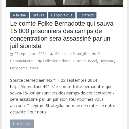
A la une
Brèves
Géopolitique
Portraits
Le comte Folke Bernadotte qui sauva
15 000 prisonniers des camps de
concentration sera assassiné par un
juif sioniste
27 septembre 2024
Rédaction Strategika
2
,
,
,
,
Commentaires
FolkeBernadotte
Histoire
israel
Sionisme
,
terrorisme
WWII
Source : lemediaen442.fr – 23 septembre 2024
https://lemediaen442.fr/le-comte-folke-bernadotte-qui-
sauva-15-000-prisonniers-des-camps-de-concentration-
sera-assassine-par-un-juif-sioniste/ Abonnez-vous
au canal Telegram Strategika pour ne rien rater de notre
actualité Pour nous
Lire la suite