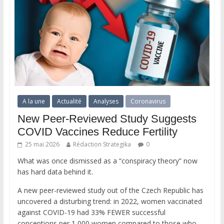
A la une
Actualité
Analyses
Coronavirus
New Peer-Reviewed Study Suggests
COVID Vaccines Reduce Fertility
25 mai 2026
Rédaction Strategika
0
What was once dismissed as a “conspiracy theory” now
has hard data behind it.
A new peer-reviewed study out of the Czech Republic has
uncovered a disturbing trend: in 2022, women vaccinated
against COVID-19 had 33% FEWER successful
conceptions per 1,000 women compared to those who