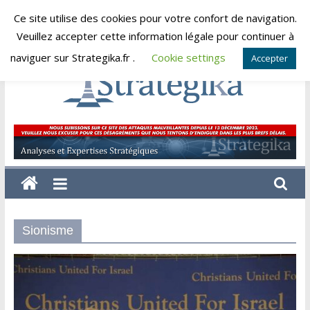
Skip
Ce site utilise des cookies pour votre confort de navigation.
lundi, août 10, 2026
to
Veuillez accepter cette information légale pour continuer à
content
naviguer sur Strategika.fr .
Cookie settings
Accepter
Strategika
Expertise
et
Analyses
géostratégiques
Sionisme