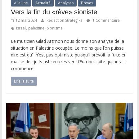
A la une
Actualité
Analyses
Brèves
Vers la fin du «rêve» sioniste
12 mai 2024
Rédaction Strategika
1 Commentaire
,
,
israel
palestine
Sionisme
Le musicien Gilad Atzmon nous donne son analyse de la
situation en Palestine occupée. Le moins que l’on puisse
dire est qu’il n’est pas optimiste puisqu’il prévoit la fuite en
masse des juifs ashkénazes vers l’Europe, fuite qui aurait
commencé.
Lire la suite