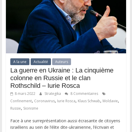
A la une
Actualité
Auteurs
La guerre en Ukraine : La cinquième
colonne en Russie et le clan
Rothschild – Iurie Rosca
8 mars 2022
Strategika
8 Commentaires
,
,
,
,
,
Confinement
Coronavirus
Iurie Rosca
Klaus Schwab
Moldavie
,
Russie
Sionisme
Face à une surreprésentation aussi écrasante de citoyens
israéliens au sein de l’élite dite-ukrainienne, l’écrivain et