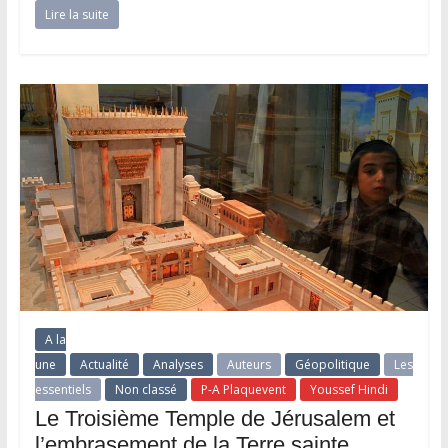
Lire la suite
A la
une
Actualité
Analyses
Auteurs
Géopolitique
Les
essentiels
Non classé
P-A Plaquevent
Youssef Hindi
Le Troisième Temple de Jérusalem et
l’embrasement de la Terre sainte