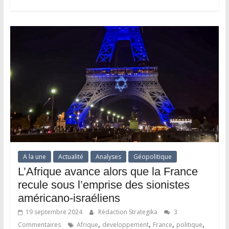
A la une
Actualité
Analyses
Géopolitique
L’Afrique avance alors que la France
recule sous l’emprise des sionistes
américano-israéliens
19 septembre 2024
Rédaction Strategika
3
,
,
,
,
Commentaires
Afrique
developpement
France
politique