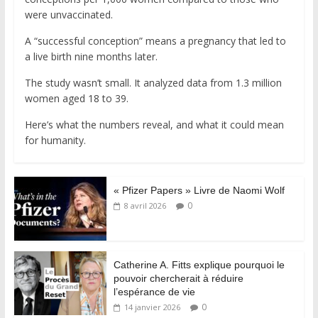
were unvaccinated.
A “successful conception” means a pregnancy that led to
a live birth nine months later.
The study wasn’t small. It analyzed data from 1.3 million
women aged 18 to 39.
Here’s what the numbers reveal, and what it could mean
for humanity.
« Pfizer Papers » Livre de Naomi Wolf
0
8 avril 2026
Catherine A. Fitts explique pourquoi le
pouvoir chercherait à réduire
l’espérance de vie
0
14 janvier 2026