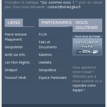
Consultez la rubrique
"Qui sommes-nous ? "
pour en savoir
plus. Pour toute demande :
contact@strategika.fr
LIENS
PARTENAIRES
NOUS
SOUTENIR
Pierre Antoine
FLUX
Plaquevent
Faits et
Geopolintel
Documents
Arrêt sur info
Katehon
Les Non Alignés
Uwidata
Vous appréciez
Stratpol
Geopolitica
notre travail ?
N’hésitez pas à
Youssef Hindi
Espace Partenaire
nous soutenir ou à
rejoindre notre
équipe !