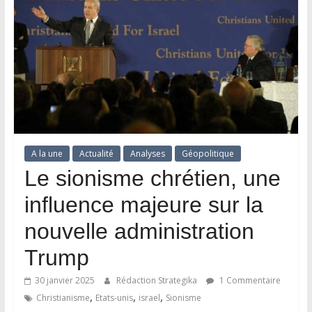
A la une
Actualité
Analyses
Géopolitique
Le sionisme chrétien, une
influence majeure sur la
nouvelle administration
Trump
30 janvier 2025
Rédaction Strategika
1 Commentaire
,
,
,
Christianisme
Etats-unis
israel
Sionisme