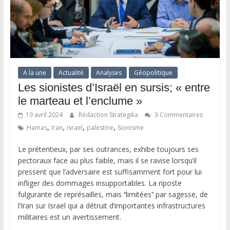
A la une
Actualité
Analyses
Géopolitique
Les sionistes d’Israël en sursis; « entre
le marteau et l’enclume »
19 avril 2024
Rédaction Strategika
3 Commentaires
,
,
,
,
Hamas
Iran
israel
palestine
Sionisme
Le prétentieux, par ses outrances, exhibe toujours ses
pectoraux face au plus faible, mais il se ravise lorsqu’il
pressent que l’adversaire est suffisamment fort pour lui
infliger des dommages insupportables. La riposte
fulgurante de représailles, mais ‘‘limitées’’ par sagesse, de
l’Iran sur Israël qui a détruit d’importantes infrastructures
militaires est un avertissement.