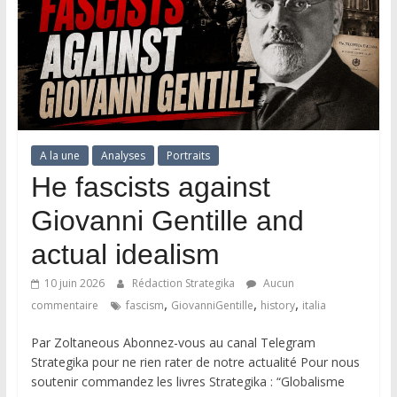
A la une
Analyses
Portraits
He fascists against
Giovanni Gentille and
actual idealism
10 juin 2026
Rédaction Strategika
Aucun
,
,
,
commentaire
fascism
GiovanniGentille
history
italia
Par Zoltaneous Abonnez-vous au canal Telegram
Strategika pour ne rien rater de notre actualité Pour nous
soutenir commandez les livres Strategika : “Globalisme