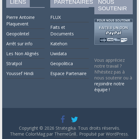
LIENS
PARTENAIRES
NOUS
SOUTENIR
Pierre Antoine
FLUX
Plaquevent
Faits et
Geopolintel
Documents
Arrêt sur info
Katehon
Les Non Alignés
Uwidata
Vous appréciez
Stratpol
Geopolitica
notre travail ?
N’hésitez pas à
Youssef Hindi
Espace Partenaire
nous soutenir ou à
rejoindre notre
équipe !
Copyright © 2026
Strategika
. Tous droits réservés.
Theme ColorMag par
ThemeGrill.
. Propulsé par
WordPress
.