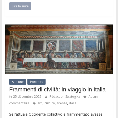
Lire la suite
A la une
Portraits
Frammenti di civiltà: in viaggio in Italia
25 décembre 2025
Rédaction Strategika
Aucun
,
,
,
commentaire
arti
cultura
firenze
italia
Se l’attuale Occidente collettivo e frammentato avesse