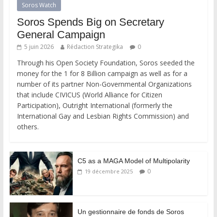
Soros Watch
Soros Spends Big on Secretary
General Campaign
5 juin 2026
Rédaction Strategika
0
Through his Open Society Foundation, Soros seeded the
money for the 1 for 8 Billion campaign as well as for a
number of its partner Non-Governmental Organizations
that include CIVICUS (World Alliance for Citizen
Participation), Outright International (formerly the
International Gay and Lesbian Rights Commission) and
others.
C5 as a MAGA Model of Multipolarity
0
19 décembre 2025
Un gestionnaire de fonds de Soros