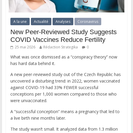
A la une
Actualité
Analyses
Coronavirus
New Peer-Reviewed Study Suggests
COVID Vaccines Reduce Fertility
25 mai 2026
Rédaction Strategika
0
What was once dismissed as a “conspiracy theory” now
has hard data behind it.
A new peer-reviewed study out of the Czech Republic has
uncovered a disturbing trend: in 2022, women vaccinated
against COVID-19 had 33% FEWER successful
conceptions per 1,000 women compared to those who
were unvaccinated.
A “successful conception” means a pregnancy that led to
a live birth nine months later.
The study wasn’t small. It analyzed data from 1.3 million