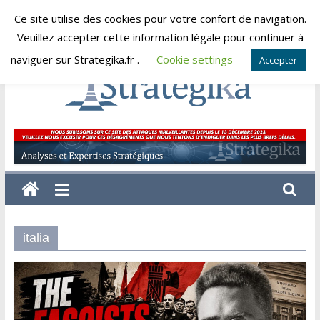
Skip
Ce site utilise des cookies pour votre confort de navigation.
jeudi, août 6, 2026
to
Veuillez accepter cette information légale pour continuer à
content
naviguer sur Strategika.fr .
Cookie settings
Accepter
Strategika
Expertise
et
Analyses
géostratégiques
italia